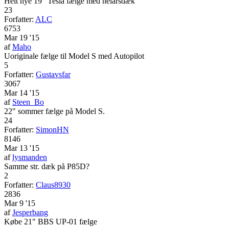
Helt nye 19" Tesla fælge med helårsdæk
23
Forfatter:
ALC
6753
Mar 19 '15
af
Maho
Uoriginale fælge til Model S med Autopilot
5
Forfatter:
Gustavsfar
3067
Mar 14 '15
af
Steen_Bo
22" sommer fælge på Model S.
24
Forfatter:
SimonHN
8146
Mar 13 '15
af
lysmanden
Samme str. dæk på P85D?
2
Forfatter:
Claus8930
2836
Mar 9 '15
af
Jesperbang
Købe 21" BBS UP-01 fælge