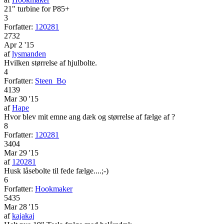
21" turbine for P85+
3
Forfatter:
120281
2732
Apr 2 '15
af
lysmanden
Hvilken størrelse af hjulbolte.
4
Forfatter:
Steen_Bo
4139
Mar 30 '15
af
Hape
Hvor blev mit emne ang dæk og størrelse af fælge af ?
8
Forfatter:
120281
3404
Mar 29 '15
af
120281
Husk låsebolte til fede fælge....;-)
6
Forfatter:
Hookmaker
5435
Mar 28 '15
af
kajakaj