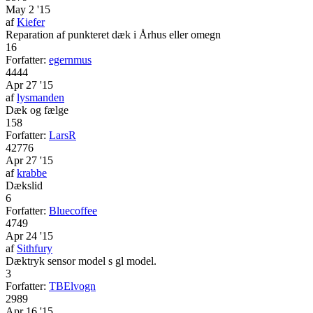
May 2 '15
af
Kiefer
Reparation af punkteret dæk i Århus eller omegn
16
Forfatter:
egernmus
4444
Apr 27 '15
af
lysmanden
Dæk og fælge
158
Forfatter:
LarsR
42776
Apr 27 '15
af
krabbe
Dækslid
6
Forfatter:
Bluecoffee
4749
Apr 24 '15
af
Sithfury
Dæktryk sensor model s gl model.
3
Forfatter:
TBElvogn
2989
Apr 16 '15