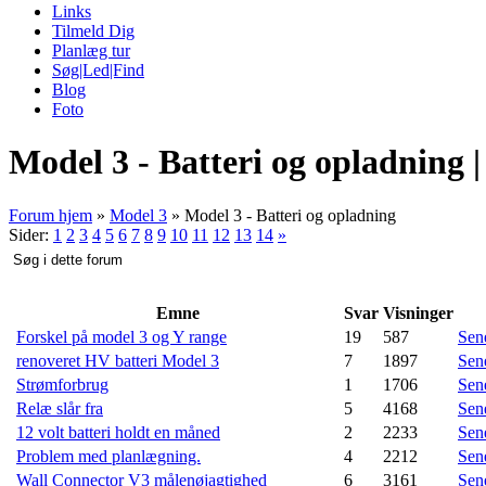
Links
Tilmeld Dig
Planlæg tur
Søg|Led|Find
Blog
Foto
Model 3 - Batteri og opladning 
Forum hjem
»
Model 3
»
Model 3 - Batteri og opladning
Sider:
1
2
3
4
5
6
7
8
9
10
11
12
13
14
»
Emne
Svar
Visninger
Forskel på model 3 og Y range
19
587
Sene
renoveret HV batteri Model 3
7
1897
Sene
Strømforbrug
1
1706
Sene
Relæ slår fra
5
4168
Sene
12 volt batteri holdt en måned
2
2233
Sene
Problem med planlægning.
4
2212
Sene
Wall Connector V3 målenøjagtighed
6
3161
Sene