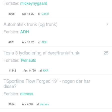
Forfatter:
mickeynygaard
3905
Apr 15 '20
af
CanEl
Automatisk trunk (og frunk)
7
Forfatter:
ADH
4871
Apr 15 '20
af
ADH
Tesla 3 lydisolering af døre/trunk/frunk
25
Forfatter:
Twinauto
11342
Apr 14 '20
af
KXR
TSportline Flow Forged 19" - nogen der har
disse?
Forfatter:
olerass
3814
Apr 4 '20
af
olerass