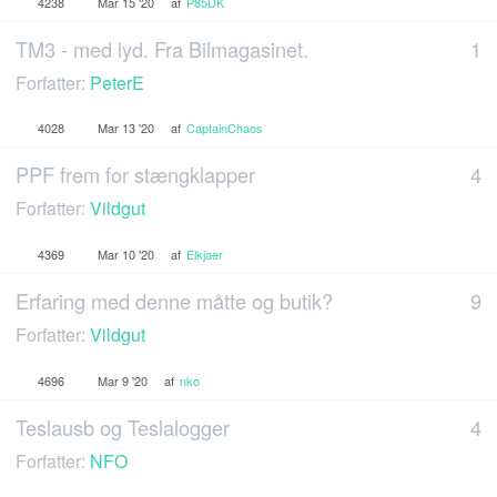
4238
Mar 15 '20
af
P85DK
TM3 - med lyd. Fra Bilmagasinet.
1
Forfatter:
PeterE
4028
Mar 13 '20
af
CaptainChaos
PPF frem for stængklapper
4
Forfatter:
Vildgut
4369
Mar 10 '20
af
Elkjaer
Erfaring med denne måtte og butik?
9
Forfatter:
Vildgut
4696
Mar 9 '20
af
nko
Teslausb og Teslalogger
4
Forfatter:
NFO