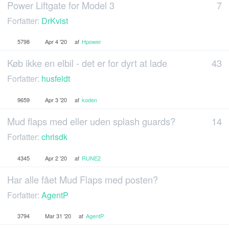
Power Liftgate for Model 3
7
Forfatter:
DrKvist
5798
Apr 4 '20
af
Hpower
Køb ikke en elbil - det er for dyrt at lade
43
Forfatter:
husfeldt
9659
Apr 3 '20
af
koden
Mud flaps med eller uden splash guards?
14
Forfatter:
chrisdk
4345
Apr 2 '20
af
RUNE2
Har alle fået Mud Flaps med posten?
Forfatter:
AgentP
3794
Mar 31 '20
af
AgentP