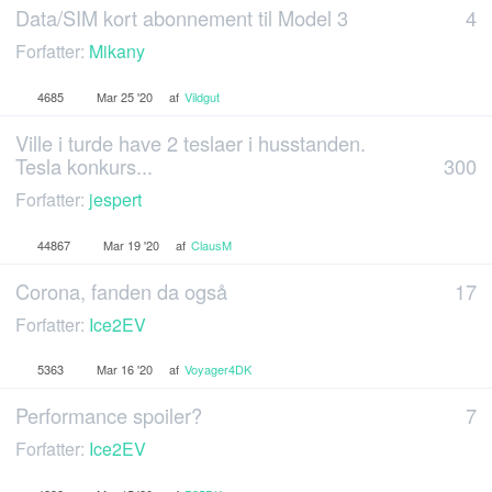
Data/SIM kort abonnement til Model 3
4
Forfatter:
Mikany
4685
Mar 25 '20
af
Vildgut
Ville i turde have 2 teslaer i husstanden.
Tesla konkurs...
300
Forfatter:
jespert
44867
Mar 19 '20
af
ClausM
Corona, fanden da også
17
Forfatter:
Ice2EV
5363
Mar 16 '20
af
Voyager4DK
Performance spoiler?
7
Forfatter:
Ice2EV