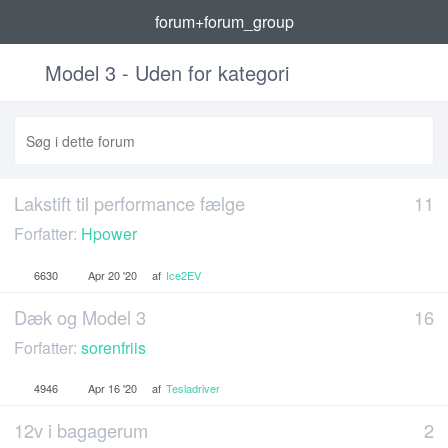
forum+forum_group
Model 3 - Uden for kategori
Lakstift til performance fælge
11
Forfatter:
Hpower
6630
Apr 20 '20
af
Ice2EV
Dæk og Model 3
16
Forfatter:
sorenfriis
4946
Apr 16 '20
af
Tesladriver
12v i bagagerum
2