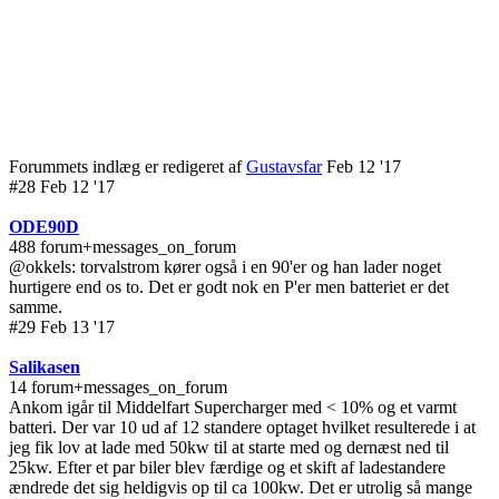
Forummets indlæg er redigeret af
Gustavsfar
Feb 12 '17
#28 Feb 12 '17
ODE90D
488 forum+messages_on_forum
@okkels: torvalstrom kører også i en 90'er og han lader noget
hurtigere end os to. Det er godt nok en P'er men batteriet er det
samme.
#29 Feb 13 '17
Salikasen
14 forum+messages_on_forum
Ankom igår til Middelfart Supercharger med < 10% og et varmt
batteri. Der var 10 ud af 12 standere optaget hvilket resulterede i at
jeg fik lov at lade med 50kw til at starte med og dernæst ned til
25kw. Efter et par biler blev færdige og et skift af ladestandere
ændrede det sig heldigvis op til ca 100kw. Det er utrolig så mange