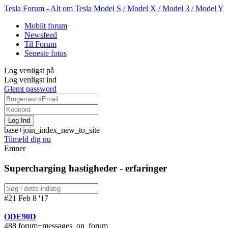
Tesla Forum - Alt om Tesla Model S / Model X / Model 3 / Model Y
Mobilt forum
Newsfeed
Til Forum
Seneste fotos
Log venligst på
Log venligst ind
Glemt password
base+join_index_new_to_site
Tilmeld dig nu
Emner
Supercharging hastigheder - erfaringer
#21 Feb 8 '17
ODE90D
488 forum+messages_on_forum