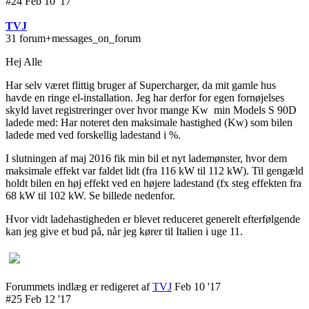
#24 Feb 10 '17
TVJ
31 forum+messages_on_forum
Hej Alle
Har selv været flittig bruger af Supercharger, da mit gamle hus
havde en ringe el-installation. Jeg har derfor for egen fornøjelses
skyld lavet registreringer over hvor mange Kw min Models S 90D
ladede med: Har noteret den maksimale hastighed (Kw) som bilen
ladede med ved forskellig ladestand i %.
I slutningen af maj 2016 fik min bil et nyt lademønster, hvor dem
maksimale effekt var faldet lidt (fra 116 kW til 112 kW). Til gengæld
holdt bilen en høj effekt ved en højere ladestand (fx steg effekten fra
68 kW til 102 kW. Se billede nedenfor.
Hvor vidt ladehastigheden er blevet reduceret generelt efterfølgende
kan jeg give et bud på, når jeg kører til Italien i uge 11.
Forummets indlæg er redigeret af
TVJ
Feb 10 '17
#25 Feb 12 '17