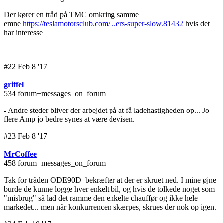
Der kører en tråd på TMC omkring samme
emne
https://teslamotorsclub.com/...ers-super-slow.81432
hvis det
har interesse
#22 Feb 8 '17
griffel
534 forum+messages_on_forum
- Andre steder bliver der arbejdet på at få ladehastigheden op... Jo
flere Amp jo bedre synes at være devisen.
#23 Feb 8 '17
MrCoffee
458 forum+messages_on_forum
Tak for tråden ODE90D bekræfter at der er skruet ned. I mine øjne
burde de kunne logge hver enkelt bil, og hvis de tolkede noget som
"misbrug" så lad det ramme den enkelte chauffør og ikke hele
markedet... men når konkurrencen skærpes, skrues der nok op igen.