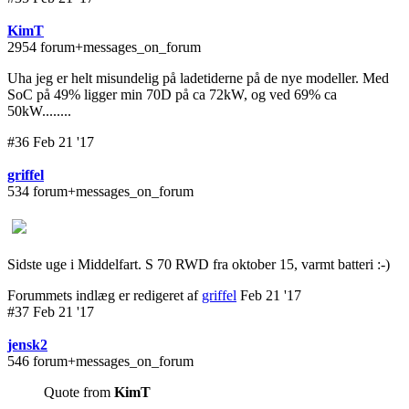
KimT
2954 forum+messages_on_forum
Uha jeg er helt misundelig på ladetiderne på de nye modeller. Med
SoC på 49% ligger min 70D på ca 72kW, og ved 69% ca
50kW........
#36 Feb 21 '17
griffel
534 forum+messages_on_forum
Sidste uge i Middelfart. S 70 RWD fra oktober 15, varmt batteri :-)
Forummets indlæg er redigeret af
griffel
Feb 21 '17
#37 Feb 21 '17
jensk2
546 forum+messages_on_forum
Quote from
KimT