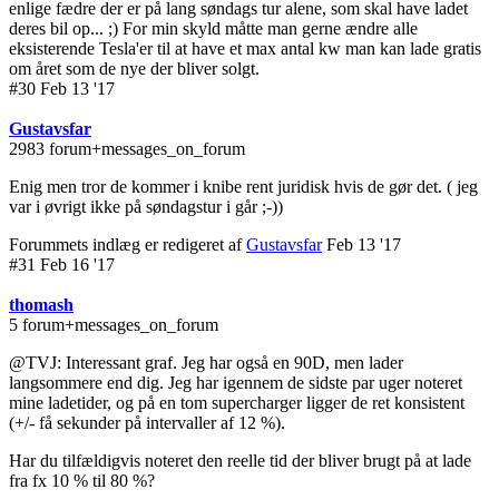
enlige fædre der er på lang søndags tur alene, som skal have ladet
deres bil op... ;) For min skyld måtte man gerne ændre alle
eksisterende Tesla'er til at have et max antal kw man kan lade gratis
om året som de nye der bliver solgt.
#30 Feb 13 '17
Gustavsfar
2983 forum+messages_on_forum
Enig men tror de kommer i knibe rent juridisk hvis de gør det. ( jeg
var i øvrigt ikke på søndagstur i går ;-))
Forummets indlæg er redigeret af
Gustavsfar
Feb 13 '17
#31 Feb 16 '17
thomash
5 forum+messages_on_forum
@TVJ: Interessant graf. Jeg har også en 90D, men lader
langsommere end dig. Jeg har igennem de sidste par uger noteret
mine ladetider, og på en tom supercharger ligger de ret konsistent
(+/- få sekunder på intervaller af 12 %).
Har du tilfældigvis noteret den reelle tid der bliver brugt på at lade
fra fx 10 % til 80 %?