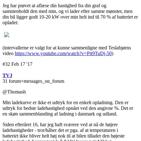
Jeg har prøvet at aflæse din hastighed fra din graf og
sammenholdt den med min, og vi lader efter samme mønster, men
din bil ligger godt 10-20 kW over min helt ind til 70 % af batteriet er
opladet:
(intervallerne er valgt for at kunne sammenligne med Teslabjørns
video
https://www.youtube.com/watch?v=Pit9TuDj-50
)
#32 Feb 17 '17
TVJ
31 forum+messages_on_forum
@Thomash
Min ladekurve er ikke et udtryk for en enkelt opladning. Den er
udtryk for bedste ladehastighed opnået ved den angivne %. Det er
en skøn sammenblanding af ladning i danmark og udland.
Siden efteråret 16, har jeg haft sværere ved at nå de højere
ladehastigheder - tror/håber det er pga. af at temperaturen i
batteriet ikke bliver helt høj nok til at bilen tillader den højeste