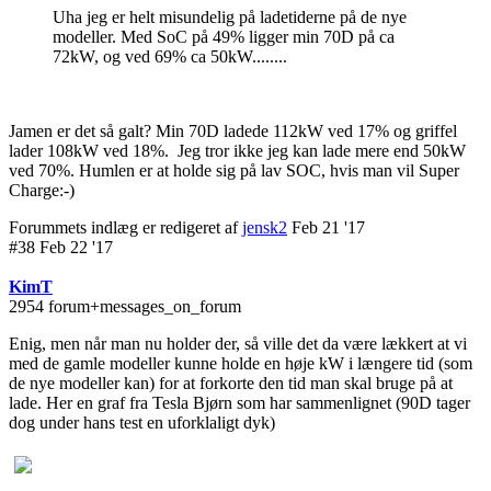
Uha jeg er helt misundelig på ladetiderne på de nye
modeller. Med SoC på 49% ligger min 70D på ca
72kW, og ved 69% ca 50kW........
Jamen er det så galt? Min 70D ladede 112kW ved 17% og griffel
lader 108kW ved 18%. Jeg tror ikke jeg kan lade mere end 50kW
ved 70%. Humlen er at holde sig på lav SOC, hvis man vil Super
Charge:-)
Forummets indlæg er redigeret af
jensk2
Feb 21 '17
#38 Feb 22 '17
KimT
2954 forum+messages_on_forum
Enig, men når man nu holder der, så ville det da være lækkert at vi
med de gamle modeller kunne holde en høje kW i længere tid (som
de nye modeller kan) for at forkorte den tid man skal bruge på at
lade. Her en graf fra Tesla Bjørn som har sammenlignet (90D tager
dog under hans test en uforklaligt dyk)