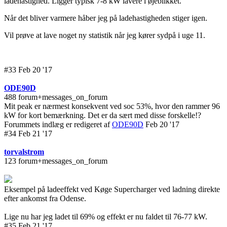
ladehastighed. Ligger typisk 7-8 kW lavere i øjeblikket.
Når det bliver varmere håber jeg på ladehastigheden stiger igen.
Vil prøve at lave noget ny statistik når jeg kører sydpå i uge 11.
#33 Feb 20 '17
ODE90D
488 forum+messages_on_forum
Mit peak er nærmest konsekvent ved soc 53%, hvor den rammer 96
kW for kort bemærkning. Det er da sært med disse forskelle!?
Forummets indlæg er redigeret af
ODE90D
Feb 20 '17
#34 Feb 21 '17
torvalstrom
123 forum+messages_on_forum
Eksempel på ladeeffekt ved Køge Supercharger ved ladning direkte
efter ankomst fra Odense.
Lige nu har jeg ladet til 69% og effekt er nu faldet til 76-77 kW.
#35 Feb 21 '17