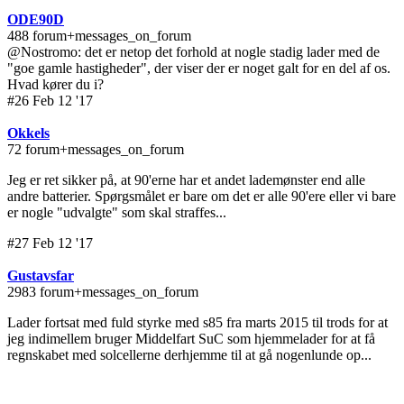
ODE90D
488 forum+messages_on_forum
@Nostromo: det er netop det forhold at nogle stadig lader med de
"goe gamle hastigheder", der viser der er noget galt for en del af os.
Hvad kører du i?
#26 Feb 12 '17
Okkels
72 forum+messages_on_forum
Jeg er ret sikker på, at 90'erne har et andet lademønster end alle
andre batterier. Spørgsmålet er bare om det er alle 90'ere eller vi bare
er nogle "udvalgte" som skal straffes...
#27 Feb 12 '17
Gustavsfar
2983 forum+messages_on_forum
Lader fortsat med fuld styrke med s85 fra marts 2015 til trods for at
jeg indimellem bruger Middelfart SuC som hjemmelader for at få
regnskabet med solcellerne derhjemme til at gå nogenlunde op...