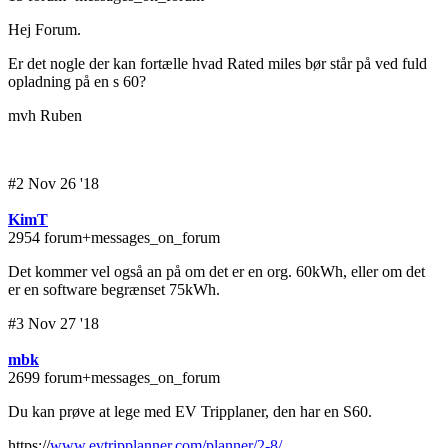
Hej Forum.
Er det nogle der kan fortælle hvad Rated miles bør står på ved fuld
opladning på en s 60?
mvh Ruben
#2 Nov 26 '18
KimT
2954 forum+messages_on_forum
Det kommer vel også an på om det er en org. 60kWh, eller om det
er en software begrænset 75kWh.
#3 Nov 27 '18
mbk
2699 forum+messages_on_forum
Du kan prøve at lege med EV Tripplaner, den har en S60.
https://
www.evtripplanner.com/planner/2-8/