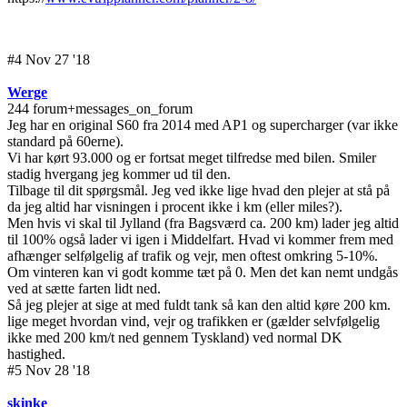
#4 Nov 27 '18
Werge
244 forum+messages_on_forum
Jeg har en original S60 fra 2014 med AP1 og supercharger (var ikke
standard på 60erne).
Vi har kørt 93.000 og er fortsat meget tilfredse med bilen. Smiler
stadig hvergang jeg kommer ud til den.
Tilbage til dit spørgsmål. Jeg ved ikke lige hvad den plejer at stå på
da jeg altid har visningen i procent ikke i km (eller miles?).
Men hvis vi skal til Jylland (fra Bagsværd ca. 200 km) lader jeg altid
til 100% også lader vi igen i Middelfart. Hvad vi kommer frem med
afhænger selfølgelig af trafik og vejr, men oftest omkring 5-10%.
Om vinteren kan vi godt komme tæt på 0. Men det kan nemt undgås
ved at sætte farten lidt ned.
Så jeg plejer at sige at med fuldt tank så kan den altid køre 200 km.
lige meget hvordan vind, vejr og trafikken er (gælder selvfølgelig
ikke med 200 km/t ned gennem Tyskland) ved normal DK
hastighed.
#5 Nov 28 '18
skinke