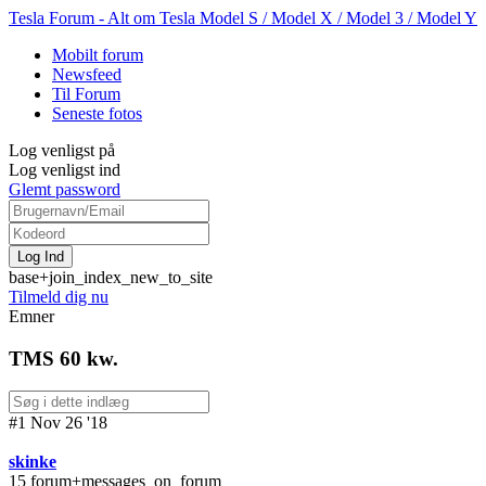
Tesla Forum - Alt om Tesla Model S / Model X / Model 3 / Model Y
Mobilt forum
Newsfeed
Til Forum
Seneste fotos
Log venligst på
Log venligst ind
Glemt password
base+join_index_new_to_site
Tilmeld dig nu
Emner
TMS 60 kw.
#1 Nov 26 '18
skinke
15 forum+messages_on_forum