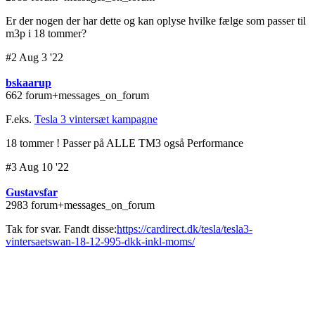
Er der nogen der har dette og kan oplyse hvilke fælge som passer til
m3p i 18 tommer?
#2 Aug 3 '22
bskaarup
662 forum+messages_on_forum
F.eks.
Tesla 3 vintersæt kampagne
18 tommer ! Passer på ALLE TM3 også Performance
#3 Aug 10 '22
Gustavsfar
2983 forum+messages_on_forum
Tak for svar. Fandt disse:
https://cardirect.dk/tesla/tesla3-
vintersaetswan-18-12-995-dkk-inkl-moms/