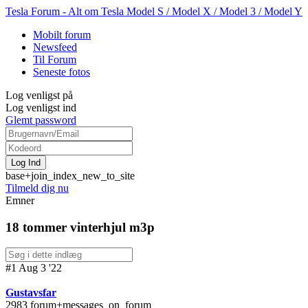
Tesla Forum - Alt om Tesla Model S / Model X / Model 3 / Model Y
Mobilt forum
Newsfeed
Til Forum
Seneste fotos
Log venligst på
Log venligst ind
Glemt password
base+join_index_new_to_site
Tilmeld dig nu
Emner
18 tommer vinterhjul m3p
#1 Aug 3 '22
Gustavsfar
2983 forum+messages_on_forum