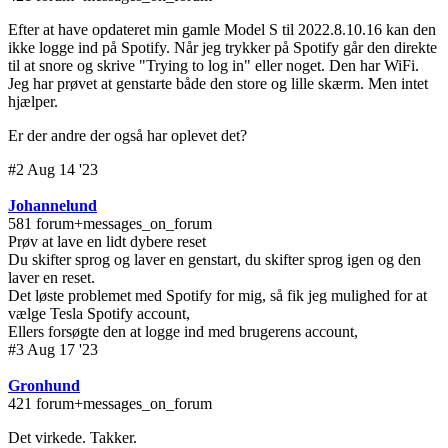
Efter at have opdateret min gamle Model S til 2022.8.10.16 kan den
ikke logge ind på Spotify. Når jeg trykker på Spotify går den direkte
til at snore og skrive "Trying to log in" eller noget. Den har WiFi.
Jeg har prøvet at genstarte både den store og lille skærm. Men intet
hjælper.
Er der andre der også har oplevet det?
#2 Aug 14 '23
Johannelund
581 forum+messages_on_forum
Prøv at lave en lidt dybere reset
Du skifter sprog og laver en genstart, du skifter sprog igen og den
laver en reset.
Det løste problemet med Spotify for mig, så fik jeg mulighed for at
vælge Tesla Spotify account,
Ellers forsøgte den at logge ind med brugerens account,
#3 Aug 17 '23
Gronhund
421 forum+messages_on_forum
Det virkede. Takker.