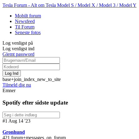
Tesla Forum - Alt om Tesla Model S / Model X / Model 3 / Model Y
Mobilt forum
Newsfeed
Til Forum
Seneste fotos
Log venligst på
Log venligst ind
Glemt password
base+join_index_new_to_site
Tilmeld dig nu
Emner
Spotify efter sidste update
#1 Aug 14 '23
Gronhund
421 forum+messages_on_forum