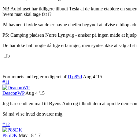
NB Autohuset har tidligere tilbudt Tesla at de kunne etablere en supe
hvem man skal tage fat i?
På havnen i hvide sande er havne chefen begyndt at afvise elbilopladni
PS: Camping pladsen Nørre Lyngvig - ønsker på ingen måde at hjælpe 
De har ikke haft nogle dårlige erfaringer, men syntes ikke at salg af s
...ib
Forummets indlæg er redigeret af
ITp85d
Aug 4 '15
#11
DeaconWP
Aug 4 '15
Jeg har sendt en mail til Byens Auto og tilbudt dem at oprette dem s
Så må vi se hvad de svarer mig.
#12
P85DK
May 18 '17