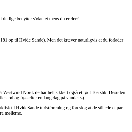
t du lige benytter sådan et mens du er der?
81 op til Hvide Sande). Men det kræver naturligvis at du forlader
før Westwind Nord, de har helt sikkert også et rødt 16a stik. Desuden
le stod og frøs efter en lang dag på vandet :-)
isk til HvideSande turistforening og foreslog at de stillede et par
fra møllerne.