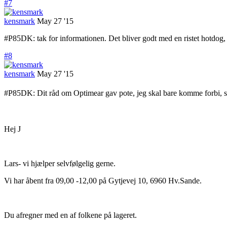
#7
kensmark
May 27 '15
#P85DK: tak for informationen. Det bliver godt med en ristet hotdog,
#8
kensmark
May 27 '15
#P85
DK: Dit råd om Optimear gav pote, jeg skal bare komme forbi, s
Hej J
Lars- vi hjælper selvfølgelig gerne.
Vi har åbent fra 09,00 -12,00 på Gytjevej 10, 6960 Hv.Sande.
Du afregner med en af folkene på lageret.