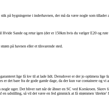
stik på bygningerne i inderhavnen, der må da være nogle som tillader a
 Hvide Sande og retur igen (der er 150km hvis du vælger E20 og rute 1
strøm på havnen eller et tilsvarende sted.
ranteret lige få lov til at lade lidt. Derudover er der jo optimera lige 
rs er det bare fra de gode gamle dage, da der kun var containere og vi al
nogle uger. Det bliver rart når de åbner en SC ved Korskroen. Skrev fakt
f en udstilling, så vil det være en fed gimmick at få strømmen 'direkte' 