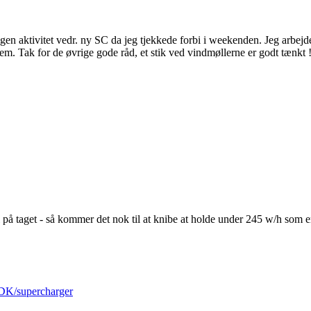
gen aktivitet vedr. ny SC da jeg tjekkede forbi i weekenden. Jeg arbe
il dem. Tak for de øvrige gode råd, et stik ved vindmøllerne er godt tænkt 
l på taget - så kommer det nok til at knibe at holde under 245 w/h som 
_DK/supercharger