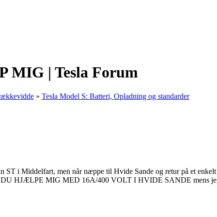
P MIG | Tesla Forum
 rækkevidde
»
Tesla Model S: Batteri, Opladning og standarder
kan ST i Middelfart, men når næppe til Hvide Sande og retur på et enke
. KAN DU HJÆLPE MIG MED 16A/400 VOLT I HVIDE SANDE mens jeg tage