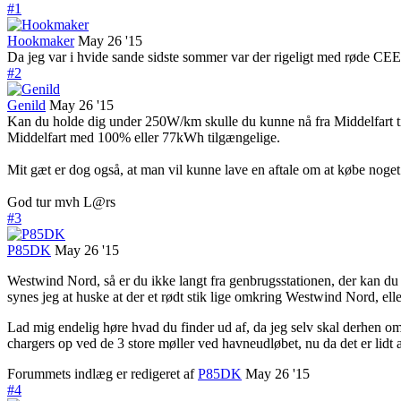
#1
Hookmaker
May 26 '15
Da jeg var i hvide sande sidste sommer var der rigeligt med røde CEE 
#2
Genild
May 26 '15
Kan du holde dig under 250W/km skulle du kunne nå fra Middelfart til
Middelfart med 100% eller 77kWh tilgængelige.
Mit gæt er dog også, at man vil kunne lave en aftale om at købe noget 
God tur mvh L@rs
#3
P85DK
May 26 '15
Westwind Nord, så er du ikke langt fra genbrugsstationen, der kan du ga
synes jeg at huske at der et rødt stik lige omkring Westwind Nord, elle
Lad mig endelig høre hvad du finder ud af, da jeg selv skal derhen om 
chargers op ved de 3 store møller ved havneudløbet, nu da det er lidt a
Forummets indlæg er redigeret af
P85DK
May 26 '15
#4