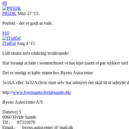
#9
P85DK
May 27 '15
Perfekt - det er godt at vide.
#10
ITp85d
Aug 4 '15
Lidt ekstra info omkring hvidesande:
Har forsøgt at lade i sommerhuset vi har lejet (samt et par stykker ned a
Det er muligt at købe strøm hos Byens Autocenter
3x16A eller 3x32A (hvis man selv har udstyret der skal til at udnytte d
http://
www.byensauto-hvidesande.dk/
Byens Autocenter A/S
Danevej 5
6960 Hvide Sande
Tlf.: 97311070
Email.: byens-autocenter @ mail.dk