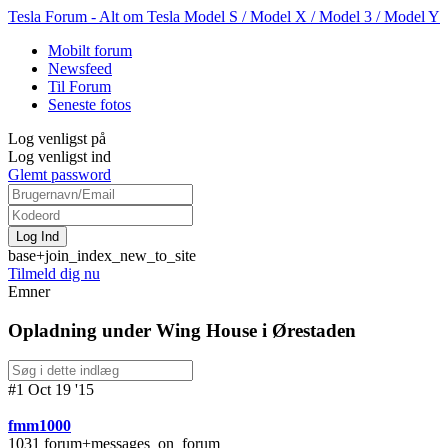
Tesla Forum - Alt om Tesla Model S / Model X / Model 3 / Model Y
Mobilt forum
Newsfeed
Til Forum
Seneste fotos
Log venligst på
Log venligst ind
Glemt password
base+join_index_new_to_site
Tilmeld dig nu
Emner
Opladning under Wing House i Ørestaden
#1 Oct 19 '15
fmm1000
1031 forum+messages_on_forum