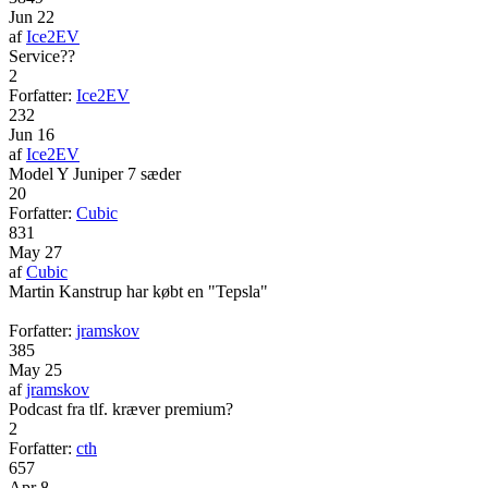
Jun 22
af
Ice2EV
Service??
2
Forfatter:
Ice2EV
232
Jun 16
af
Ice2EV
Model Y Juniper 7 sæder
20
Forfatter:
Cubic
831
May 27
af
Cubic
Martin Kanstrup har købt en "Tepsla"
Forfatter:
jramskov
385
May 25
af
jramskov
Podcast fra tlf. kræver premium?
2
Forfatter:
cth
657
Apr 8