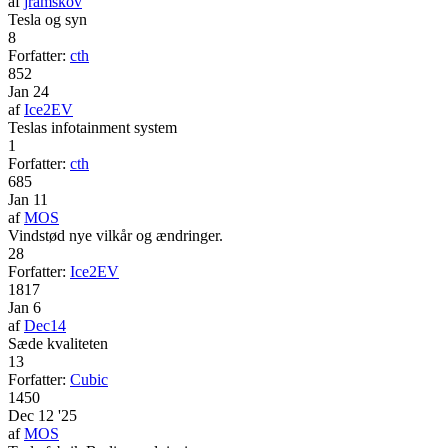
af
jramskov
Tesla og syn
8
Forfatter:
cth
852
Jan 24
af
Ice2EV
Teslas infotainment system
1
Forfatter:
cth
685
Jan 11
af
MOS
Vindstød nye vilkår og ændringer.
28
Forfatter:
Ice2EV
1817
Jan 6
af
Dec14
Sæde kvaliteten
13
Forfatter:
Cubic
1450
Dec 12 '25
af
MOS