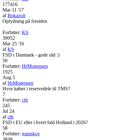
177416
Mar 11 '17
af
Bokazoit
Oprydning på forsiden
Forfatter:
KS
39952
Mar 25 '16
af
KS
FSD i Danmark - gode råd :)
50
Forfatter:
HrMogensen
1925
Aug 5
af
HrMogensen
Hvor køber i reservedele til TMS?
7
Forfatter:
cth
245
Jul 24
af
cth
FSD i EU eller i hvert fald Holland i 2026?
58
Forfatter:
jramskov
3849