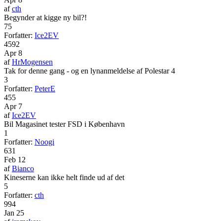
af
cth
Begynder at kigge ny bil?!
75
Forfatter:
Ice2EV
4592
Apr 8
af
HrMogensen
Tak for denne gang - og en lynanmeldelse af Polestar 4
3
Forfatter:
PeterE
455
Apr 7
af
Ice2EV
Bil Magasinet tester FSD i København
1
Forfatter:
Noogi
631
Feb 12
af
Bianco
Kineserne kan ikke helt finde ud af det
5
Forfatter:
cth
994
Jan 25