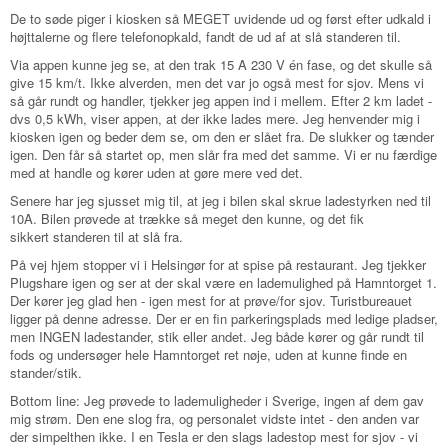
De to søde piger i kiosken så MEGET uvidende ud og først efter udkald i
højttalerne og flere telefonopkald, fandt de ud af at slå standeren til.
Via appen kunne jeg se, at den trak 15 A 230 V én fase, og det skulle så
give 15 km/t. Ikke alverden, men det var jo også mest for sjov. Mens vi
så går rundt og handler, tjekker jeg appen ind i mellem. Efter 2 km ladet -
dvs 0,5 kWh, viser appen, at der ikke lades mere. Jeg henvender mig i
kiosken igen og beder dem se, om den er slået fra. De slukker og tænder
igen. Den får så startet op, men slår fra med det samme. Vi er nu færdige
med at handle og kører uden at gøre mere ved det.
Senere har jeg sjusset mig til, at jeg i bilen skal skrue ladestyrken ned til
10A. Bilen prøvede at trække så meget den kunne, og det fik
sikkert standeren til at slå fra.
På vej hjem stopper vi i Helsingør for at spise på restaurant. Jeg tjekker
Plugshare igen og ser at der skal være en lademulighed på Hamntorget 1.
Der kører jeg glad hen - igen mest for at prøve/for sjov. Turistbureauet
ligger på denne adresse. Der er en fin parkeringsplads med ledige pladser,
men INGEN ladestander, stik eller andet. Jeg både kører og går rundt til
fods og undersøger hele Hamntorget ret nøje, uden at kunne finde en
stander/stik.
Bottom line: Jeg prøvede to lademuligheder i Sverige, ingen af dem gav
mig strøm. Den ene slog fra, og personalet vidste intet - den anden var
der simpelthen ikke. I en Tesla er den slags ladestop mest for sjov - vi