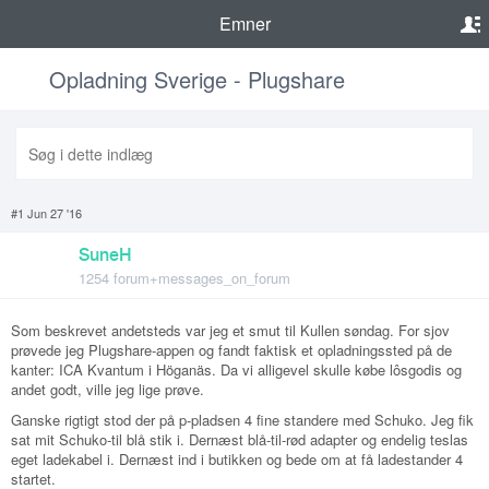
Emner
Opladning Sverige - Plugshare
#1 Jun 27 '16
SuneH
1254 forum+messages_on_forum
Som beskrevet andetsteds var jeg et smut til Kullen søndag. For sjov
prøvede jeg Plugshare-appen og fandt faktisk et opladningssted på de
kanter: ICA Kvantum i Höganäs. Da vi alligevel skulle købe lôsgodis og
andet godt, ville jeg lige prøve.
Ganske rigtigt stod der på p-pladsen 4 fine standere med Schuko. Jeg fik
sat mit Schuko-til blå stik i. Dernæst blå-til-rød adapter og endelig teslas
eget ladekabel i. Dernæst ind i butikken og bede om at få ladestander 4
startet.