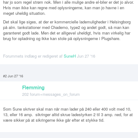
har jo som regel strøm nok. Men i alle mulige andre el-biler er det jo alvor.
Hvis man ikke kan regne med oplysningerne, kan man jo havne i en
meget uheldig situation.
Det skal lige siges, at der er kommercielle lademuligheder i Helsingborg
på alm. tankstationer med Chademo, type2 og andet godt, så man kan
garanteret godt lade. Men det er alligevel uheldigt, hvis man virkelig har
brug for opladning og ikke kan stole på oplysningerne i Plugshare.
Forummets indlæg er redigeret af
SuneH
Jun 27 '16
#2 Jun 27 '16
Flemming
202 forum+messages_on_forum
Som Sune skriver skal man når man lader på 240 eller 400 volt med 10,
13, eller 16 amp. sikringer altid skrue ladestyrken 2 til 3 amp. ned, for at
være sikker på at sikringerne ikke går efter et stykke tid.