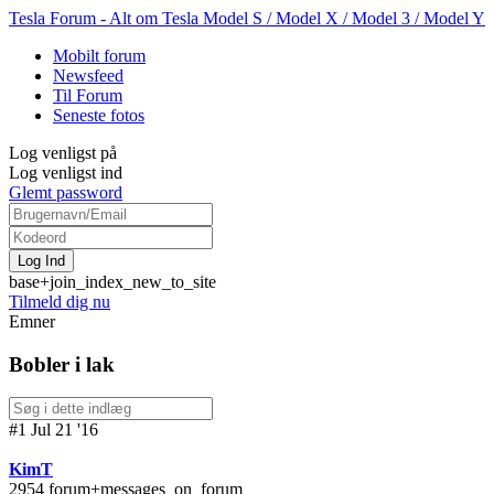
Tesla Forum - Alt om Tesla Model S / Model X / Model 3 / Model Y
Mobilt forum
Newsfeed
Til Forum
Seneste fotos
Log venligst på
Log venligst ind
Glemt password
base+join_index_new_to_site
Tilmeld dig nu
Emner
Bobler i lak
#1 Jul 21 '16
KimT
2954 forum+messages_on_forum