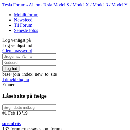
Tesla Forum - Alt om Tesla Model S / Model X / Model 3 / Model Y
Mobilt forum
Newsfeed
Til Forum
Seneste fotos
Log venligst på
Log venligst ind
Glemt password
base+join_index_new_to_site
Tilmeld dig nu
Emner
Låsebolte på fælge
#1 Feb 13 '19
sorenfriis
137 forum+messages_on_forum