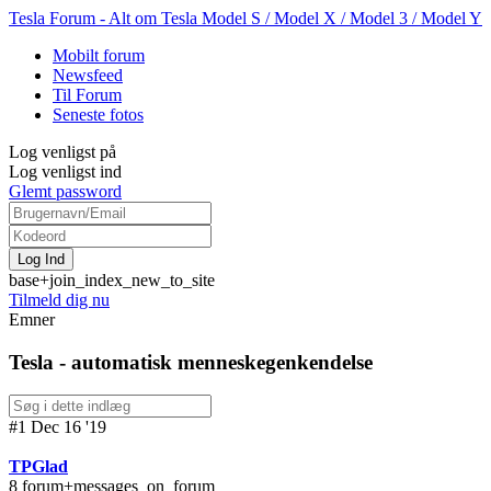
Tesla Forum - Alt om Tesla Model S / Model X / Model 3 / Model Y
Mobilt forum
Newsfeed
Til Forum
Seneste fotos
Log venligst på
Log venligst ind
Glemt password
base+join_index_new_to_site
Tilmeld dig nu
Emner
Tesla - automatisk menneskegenkendelse
#1 Dec 16 '19
TPGlad
8 forum+messages_on_forum