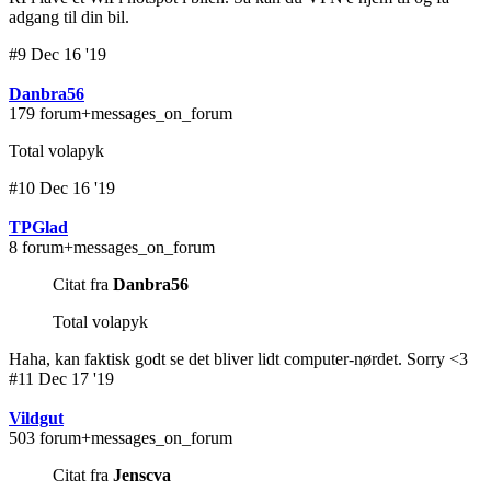
adgang til din bil.
#9 Dec 16 '19
Danbra56
179 forum+messages_on_forum
Total volapyk
#10 Dec 16 '19
TPGlad
8 forum+messages_on_forum
Citat fra
Danbra56
Total volapyk
Haha, kan faktisk godt se det bliver lidt computer-nørdet. Sorry <3
#11 Dec 17 '19
Vildgut
503 forum+messages_on_forum
Citat fra
Jenscva