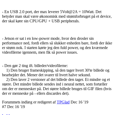
- En USB 2.0 port, der max leverer 5Volt@2A = 10Watt. Det
betyder man skal være økonomisk med strømforbruget på et device,
der skal køre sin CPU/GPU + USB peripherals.
- Jetson er sat i en low-power mode, hvor den drosler sin
performance ned, fordi ellers så slukker enheden bare, fordi der ikke
er strøm nok. I starten kørte jeg den fuld power, og den kværnede
videofilerne igennem, men fik så power issues.
- Den gør 2 ting ift. billeder/videofilerne:
1) Den bruger frameskipping, så den tager hvert 30'te billede og
bearbejder det. Mener det svarer til hvert halve sekund.
2) Den laver 2 versioner af det billede den tager. Et mindre og et
større. Det mindre billede sendes ind i neural nettet, som fortæller
om der er mennesker på. Det større billede bruges til GIF filen (hvis
der er menneske på - ellers discardes det).
Forummets indlæg er redigeret af
TPGlad
Dec 16 '19
#7 Dec 16 '19