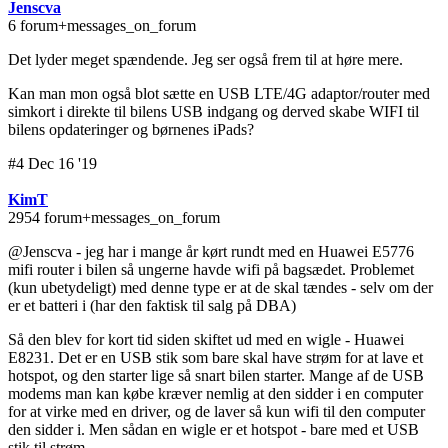
Jenscva
6 forum+messages_on_forum
Det lyder meget spændende. Jeg ser også frem til at høre mere.
Kan man mon også blot sætte en USB LTE/4G adaptor/router med
simkort i direkte til bilens USB indgang og derved skabe WIFI til
bilens opdateringer og børnenes iPads?
#4 Dec 16 '19
KimT
2954 forum+messages_on_forum
@Jenscva - jeg har i mange år kørt rundt med en Huawei E5776
mifi router i bilen så ungerne havde wifi på bagsædet. Problemet
(kun ubetydeligt) med denne type er at de skal tændes - selv om der
er et batteri i (har den faktisk til salg på DBA)
Så den blev for kort tid siden skiftet ud med en wigle - Huawei
E8231. Det er en USB stik som bare skal have strøm for at lave et
hotspot, og den starter lige så snart bilen starter. Mange af de USB
modems man kan købe kræver nemlig at den sidder i en computer
for at virke med en driver, og de laver så kun wifi til den computer
den sidder i. Men sådan en wigle er et hotspot - bare med et USB
stik til strøm