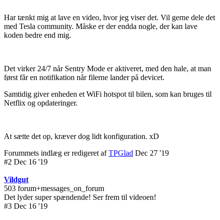
Har tænkt mig at lave en video, hvor jeg viser det. Vil gerne dele det
med Tesla community. Måske er der endda nogle, der kan lave
koden bedre end mig.
Det virker 24/7 når Sentry Mode er aktiveret, med den hale, at man
først får en notifikation når filerne lander på devicet.
Samtidig giver enheden et WiFi hotspot til bilen, som kan bruges til
Netflix og opdateringer.
At sætte det op, kræver dog lidt konfiguration. xD
Forummets indlæg er redigeret af
TPGlad
Dec 27 '19
#2 Dec 16 '19
Vildgut
503 forum+messages_on_forum
Det lyder super spændende! Ser frem til videoen!
#3 Dec 16 '19