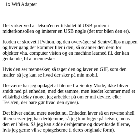
- 1x Wifi Adapter
Det virker ved at Jetson'en er tilsluttet til USB porten i
midterkonsollen og imiterer en USB nøgle (det tror bilen den er).
Koden er skrevet i Python, og den overvåger så SentryClips mappen
og hver gang der kommer filer i den, så scanner den dem for
objekter vha. computer vision og en machine learned fil, der kan
genkende, bl.a. mennesker.
Hvis den ser mennesker, så tager den og laver en GIF, som den
mailer, så jeg kan se hvad der sker på min mobil.
Desværre har jeg opdaget at filerne fra Sentry Mode, ikke bliver
smidt ned på enheden, med det samme, men istedet kommer med et
vilkårligt delay (noget jeg arbejder på om er mit device, eller
Tesla'en, der bare gør hvad den synes).
Det bliver endnu mere nørdet nu. Enheden laver så en reverse shell,
til en server jeg har derhjemme, så jeg kan logge på Jetson, mens
den er i bilen. Så jeg kan sidde derhjemme og downloade filerne,
hvis jeg gerne vil se optagelserne (i deres originale form).