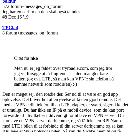
baldur
572 forum+messages_on_forum
Jeg har en carfi men den skal også tændes.
#8 Dec 16 '19
TPGlad
8 forum+messages_on_forum
Citat fra
nko
Men nu er jeg
faldet over tryroadie.com, som jeg tror
jeg vil forsøge at få fingrene i — den mangler bare
batteri (og evt. LTE, så man kan VPN'e sin telefon på
samme netværk som roadie'en) :-)
Den er meget sej, den roadie der. Ser ud til at være en god app
oplevelse. Det bliver lidt af en øvelse at få den gjort remote. Det
med at VPN'e din telefon til en LTE adapter, er svært, siger ikke det
er umuligt. Du har ikke en IP på et mobil device, som du kan port
forwarde til - hvilket er nødvendigt for at lave en VPN server. Du
kan lave en VPN server derhjemme, og så få feks. en RPi Nano
med LTE i bilen til at forbinde til din server derhjemme og så kan
RPi lave et WiFi hotspot i bilen. Så kan du VPN'e hjem til og få