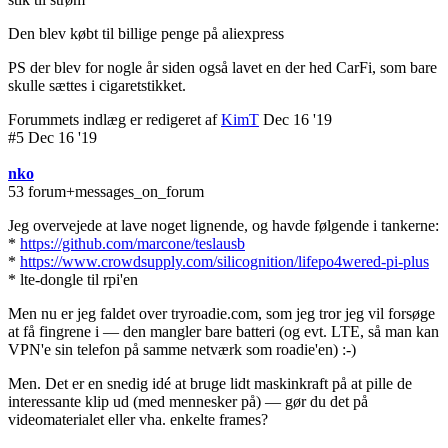
Den blev købt til billige penge på aliexpress
PS der blev for nogle år siden også lavet en der hed CarFi, som bare
skulle sættes i cigaretstikket.
Forummets indlæg er redigeret af
KimT
Dec 16 '19
#5 Dec 16 '19
nko
53 forum+messages_on_forum
Jeg overvejede at lave noget lignende, og havde følgende i tankerne:
*
https://github.com/marcone/teslausb
*
https://www.crowdsupply.com/silicognition/lifepo4wered-pi-plus
* lte-dongle til rpi'en
Men nu er jeg
faldet over tryroadie.com, som jeg tror jeg vil forsøge
at få fingrene i — den mangler bare batteri (og evt. LTE, så man kan
VPN'e sin telefon på samme netværk som roadie'en) :-)
Men. Det er en snedig idé at bruge lidt maskinkraft på at pille de
interessante klip ud (med mennesker på) — gør du det på
videomaterialet eller vha. enkelte frames?