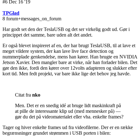
#6 Dec 16 '19
TPGlad
8 forum+messages_on_forum
Har godt set den der TeslaUSB og det ser virkelig godt ud. Gør i
princippet det samme, bare uden alt det andet.
Er også blevet inspireret af en, der har brugt TeslaUSB, til at lave et
meget vildere system, der kan lave live face detection og
nummerplade genkendelse, mens han kører. Han brugte en NVIDIA
Jetson Xavier. Den mangler bare at virke, når han forlader bilen. Det
gør den ikke, fordi den kører over 12volts adapteren og slukker efter
kort tid. Men fedt projekt, var bare ikke lige det behov jeg havde.
Citat fra
nko
Men. Det er en snedig idé at bruge lidt maskinkraft på
at pille de interessante klip ud (med mennesker på) —
gør du det på videomaterialet eller vha. enkelte frames?
Tager og hiver enkelte frames ud fra videofilerne. Der er en række
begrænsninger grundet strømmen i USB porten i bilen: