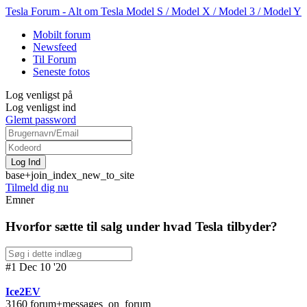
Tesla Forum - Alt om Tesla Model S / Model X / Model 3 / Model Y
Mobilt forum
Newsfeed
Til Forum
Seneste fotos
Log venligst på
Log venligst ind
Glemt password
base+join_index_new_to_site
Tilmeld dig nu
Emner
Hvorfor sætte til salg under hvad Tesla tilbyder?
#1 Dec 10 '20
Ice2EV
3160 forum+messages_on_forum