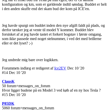
konfiguration og km, som er gældende indtil søndag. Buddet er helt
i den anden skuffe end det skam bud der kom på ICE'en.
Jeg havde spurgt om buddet inden den nye afgift faldt på plads, og
derfor tænker jeg at vente til model Y kommer. Buddet blev
forsinket af at jeg havde tastet et forkert bogstav i første omgang,
som ikke passede med noget stelnummer, i ved det med brillerne
eller er det lyset? ;-)
Jeg undrede mig bare over logikken.
Forummets indlæg er redigeret af
Ice2EV
Dec 10 '20
#14 Dec 10 '20
ClausK
50 forum+messages_on_forum
Hvor ligger budene på en Model 3 ved køb af en ny hos Tesla ?
#15 Dec 10 '20
P85DK
5060 forum+messages_on_forum