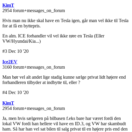
KimT
2954 forum+messages_on_forum
Hvis man nu ikke skal have en Tesla igen, går man vel ikke til Tesla
for at få en byttepris.
En alm. ICE forhandler vil vel ikke røre en Tesla (Eller
VW/Hyundai/Kia...)
#3 Dec 10 '20
Ice2EV
3160 forum+messages_on_forum
Man bør vel alt andet lige stadig kunne sælge privat lidt højere end
forhandleren tilbyder at indbytte til, eller ?
#4 Dec 10 '20
KimT
2954 forum+messages_on_forum
Ja, men hvis sælgeren på bilbasen f.eks bare har været fordi den
lokal VW fordi han hellere vil have en ID.3, og VW har skambudt
ham. Så har han vel sat bilen til salg privat til en højere pris end den