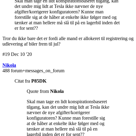
Skal man tage en lidt konspirationsbaseret tilgang, kan
det undre mig lidt at Tesla ikke nævner de nye
afgifter/korrigerer konfiguratoren? Kunne man
forestille sig at de håber at enkelte ikke følger med og
tænker at man hellere må slå til på en lagerbil inden det
er for sent??
Tror du ikke bare det er fordi alle mand er allokeret til registrering og
udlevering af biler frem til jul?
#19 Dec 10 '20
Nikola
488 forum+messages_on_forum
Citat fra
P85DK
Quote from
Nikola
Skal man tage en lidt konspirationsbaseret
tilgang, kan det undre mig lidt at Tesla ikke
nævner de nye afgifter/korrigerer
konfiguratoren? Kunne man forestille sig
at de håber at enkelte ikke følger med og
tænker at man hellere må slå til på en
lagerbil inden det er for sent??