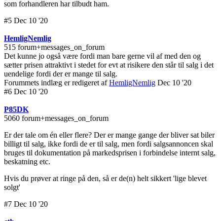
som forhandleren har tilbudt ham.
#5 Dec 10 '20
HemligNemlig
515 forum+messages_on_forum
Det kunne jo også være fordi man bare gerne vil af med den og
sætter prisen attraktivt i stedet for evt at risikere den står til salg i det
uendelige fordi der er mange til salg.
Forummets indlæg er redigeret af
HemligNemlig
Dec 10 '20
#6 Dec 10 '20
P85DK
5060 forum+messages_on_forum
Er der tale om én eller flere? Der er mange gange der bliver sat biler
billigt til salg, ikke fordi de er til salg, men fordi salgsannoncen skal
bruges til dokumentation på markedsprisen i forbindelse internt salg,
beskatning etc.
Hvis du prøver at ringe på den, så er de(n) helt sikkert 'lige blevet
solgt'
#7 Dec 10 '20