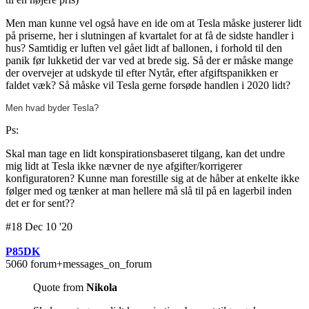
Men man kunne vel også have en ide om at Tesla måske justerer lidt
på priserne, her i slutningen af kvartalet for at få de sidste handler i
hus? Samtidig er luften vel gået lidt af ballonen, i forhold til den
panik før lukketid der var ved at brede sig. Så der er måske mange
der overvejer at udskyde til efter Nytår, efter afgiftspanikken er
faldet væk? Så måske vil Tesla gerne forsøde handlen i 2020 lidt?
Men hvad byder Tesla?
Ps:
Skal man tage en lidt konspirationsbaseret tilgang, kan det undre
mig lidt at Tesla ikke nævner de nye afgifter/korrigerer
konfiguratoren? Kunne man forestille sig at de håber at enkelte ikke
følger med og tænker at man hellere må slå til på en lagerbil inden
det er for sent??
#18 Dec 10 '20
P85DK
5060 forum+messages_on_forum
Quote from
Nikola