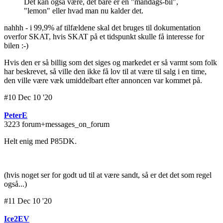
Det kan også være, det bare er en "mandags-bil",
"lemon" eller hvad man nu kalder det.
nahhh - i 99,9% af tilfældene skal det bruges til dokumentation
overfor SKAT, hvis SKAT på et tidspunkt skulle få interesse for
bilen :-)
Hvis den er så billig som det siges og markedet er så varmt som folk
har beskrevet, så ville den ikke få lov til at være til salg i en time,
den ville være væk umiddelbart efter annoncen var kommet på.
#10 Dec 10 '20
PeterE
3223 forum+messages_on_forum
Helt enig med P85DK.
(hvis noget ser for godt ud til at være sandt, så er det det som regel
også...)
#11 Dec 10 '20
Ice2EV