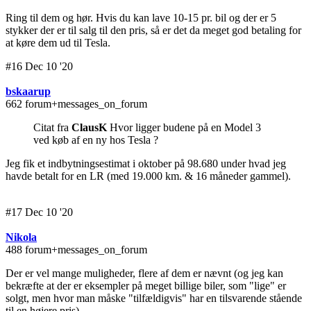
Ring til dem og hør. Hvis du kan lave 10-15 pr. bil og der er 5
stykker der er til salg til den pris, så er det da meget god betaling for
at køre dem ud til Tesla.
#16 Dec 10 '20
bskaarup
662 forum+messages_on_forum
Citat fra
ClausK
Hvor ligger budene på en Model 3
ved køb af en ny hos Tesla ?
Jeg fik et indbytningsestimat i oktober på 98.680 under hvad jeg
havde betalt for en LR (med 19.000 km. & 16 måneder gammel).
#17 Dec 10 '20
Nikola
488 forum+messages_on_forum
Der er vel mange muligheder, flere af dem er nævnt (og jeg kan
bekræfte at der er eksempler på meget billige biler, som "lige" er
solgt, men hvor man måske "tilfældigvis" har en tilsvarende stående
til en højere pris)