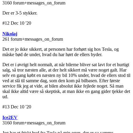
3160 forum+messages_on_forum
Der er 3-5 stykker.
#12 Dec 10 '20
Nikolaj
261 forum+messages_on_forum
Det er jo ikke sikkert, at personen har forhørt sig hos Tesla, og
måske bød de under, hvad du har hørt de ellers byder.
Det er i øvrigt helt normalt, at når bilerne bliver sat lavt for et hurtigt
salg, så tror næsten alle, at der helt sikkert må være noget galt. Har
selv en gang købt en næsten ny bil 10% under, hvad de ellers stod til
ved at slå til samme dag, som den kom på bilbasen. Efter første
service fik jeg at vide, at bilen absolut ikke fejlede noget. Så man
skal ikke altid være så skeptisk, at man ikke en gang gider tjekke det
ud.
#13 Dec 10 '20
Ice2EV
3160 forum+messages_on_forum
Jeg har et friskt bud fra Tesla på min egen, der er ca samme