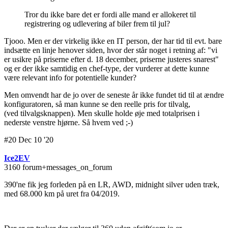
Tror du ikke bare det er fordi alle mand er allokeret til
registrering og udlevering af biler frem til jul?
Tjooo. Men er der virkelig ikke en IT person, der har tid til evt. bare
indsætte en linje henover siden, hvor der står noget i retning af: "vi
er usikre på priserne efter d. 18 december, priserne justeres snarest"
og er der ikke samtidig en chef-type, der vurderer at dette kunne
være relevant info for potentielle kunder?
Men omvendt har de jo over de seneste år ikke fundet tid til at ændre
konfiguratoren, så man kunne se den reelle pris for tilvalg,
(ved tilvalgsknappen). Men skulle holde øje med totalprisen i
nederste venstre hjørne. Så hvem ved ;-)
#20 Dec 10 '20
Ice2EV
3160 forum+messages_on_forum
390'ne fik jeg forleden på en LR, AWD, midnight silver uden træk,
med 68.000 km på uret fra 04/2019.