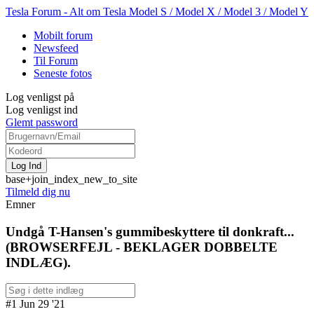
Tesla Forum - Alt om Tesla Model S / Model X / Model 3 / Model Y
Mobilt forum
Newsfeed
Til Forum
Seneste fotos
Log venligst på
Log venligst ind
Glemt password
base+join_index_new_to_site
Tilmeld dig nu
Emner
Undgå T-Hansen's gummibeskyttere til donkraft...
(BROWSERFEJL - BEKLAGER DOBBELTE
INDLÆG).
#1 Jun 29 '21