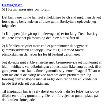
HrMogensen
611 forum+messages_on_forum
Det kan være nogle har fået et heldigere batch end mig, men da jeg
første gang benyttede en af disse gummibeskyttere oplevede jeg
følgende:
1) Knoppen (der går op i undervognen) er for lang. Dette har jeg
tidligere læst her på forum og den blev blot skåret til.
2) Når bilen er løftet mere end et par minutter så begynder
gummibeskytteren at udbøje (lave et U). Hermed bliver
plastikskinnen der løber fra for til baghjul deformeret.
Jeg skyndte mig at blive færdig med bremseservice og montering af
hjul - heldigvis var udbøjningen af plastlisten ikke lang tid nok til at
gøre permanent skade. Smed gummibeskytterne tilbage til T-hansn
som meldte at de aldrig havde hørt om dette problem før. Jeg
foreslog dem at stoppe med at sælge dem før de fik en kunde der
havde fået ødelagt plastskinnen.
Til inspiration har jeg selv drejet en klods i alu (se fotos) på job og
tilføjet en kraftig gummiring. Der er i forvejen en gummiplade på
donkraftens løfteplade.