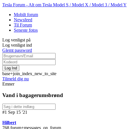
Tesla Forum - Alt om Tesla Model S / Model X / Model 3 / Model Y
Mobilt forum
Newsfeed
Til Forum
Seneste fotos
Log venligst på
Log venligst ind
Glemt password
base+join_index_new_to_site
Tilmeld dig nu
Emner
Vand i bagagerumsbrønd
#1 Sep 15 '21
Hilbert
768 forum+messages_on_forum