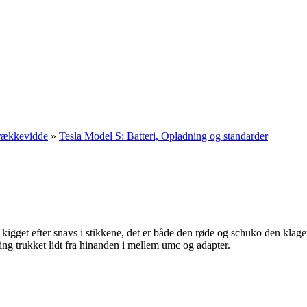
 rækkevidde
»
Tesla Model S: Batteri, Opladning og standarder
igget efter snavs i stikkene, det er både den røde og schuko den klag
ng trukket lidt fra hinanden i mellem umc og adapter.