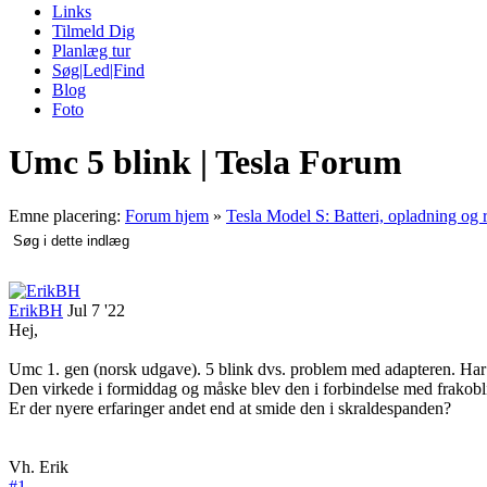
Links
Tilmeld Dig
Planlæg tur
Søg|Led|Find
Blog
Foto
Umc 5 blink | Tesla Forum
Emne placering:
Forum hjem
»
Tesla Model S: Batteri, opladning og
ErikBH
Jul 7 '22
Hej,
Umc 1. gen (norsk udgave). 5 blink dvs. problem med adapteren. Har k
Den virkede i formiddag og måske blev den i forbindelse med frakobli
Er der nyere erfaringer andet end at smide den i skraldespanden?
Vh. Erik
#1