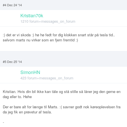
#4 Dec 24 '14
Kristian70k
1210 forum+messages_on_forum
:) det er vi skoda :) hø hø fedt for dig klokken snart står på tesla tid..
selvom marts nu virker som en fjern fremtid :)
#5 Dec 25 '14
SimonHN
423 forum+messages_on_forum
Kristian. Hvis din bil ikke kan tåle og stå stille så låner jeg den gerne en
dag eller to. Hehe
Der er bare alt for længe til Marts. :( savner godt nok køreoplevelsen fra
da jeg fik en prøvetur af tesla.
-