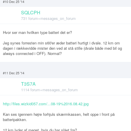
#10 Dec 25 '14
SQLCPH
731 forum+messages_on_forum
Hvor ser man hvilken type batteri det er?
Jeg synes forresten min s60'er æder batteri hurtigt i dvale. 12 km om
dagen i rækkevidde mister den ved at stå stille (dvale både med bil og
always connected i OFF). Normal?
#11 Dec 25 '14
T3S7A
1114 forum+messages_on_forum
http://files.wizkid057.com/...08-19%2016.08.42.jpg
Kan ses igennem højre forhjuls skærmkassen, helt oppe i front på
batteripakken.
12 km lyder af meget, hvis du har slået fra?