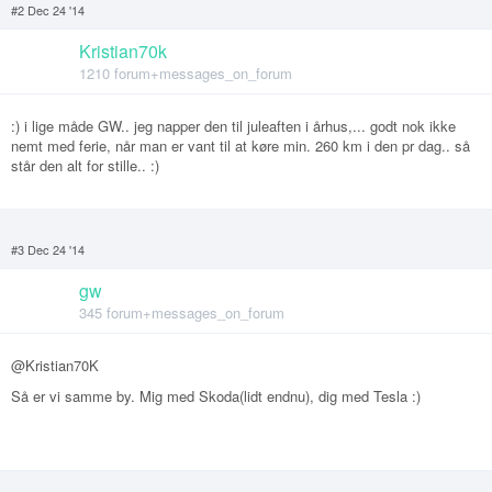
#2 Dec 24 '14
Kristian70k
1210 forum+messages_on_forum
:) i lige måde GW.. jeg napper den til juleaften i århus,... godt nok ikke
nemt med ferie, når man er vant til at køre min. 260 km i den pr dag.. så
står den alt for stille.. :)
#3 Dec 24 '14
gw
345 forum+messages_on_forum
@Kristian70K
Så er vi samme by. Mig med Skoda(lidt endnu), dig med Tesla :)