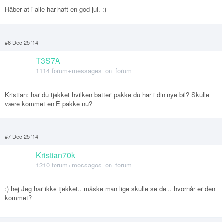
Håber at i alle har haft en god jul. :)
#6 Dec 25 '14
T3S7A
1114 forum+messages_on_forum
Kristian: har du tjekket hvilken batteri pakke du har i din nye bil? Skulle
være kommet en E pakke nu?
#7 Dec 25 '14
Kristian70k
1210 forum+messages_on_forum
:) hej Jeg har ikke tjekket.. måske man lige skulle se det.. hvornår er den
kommet?