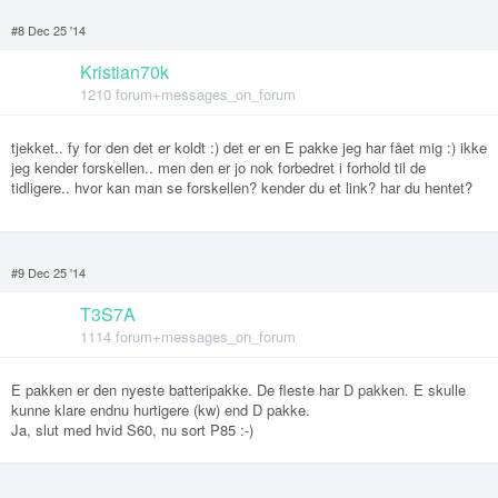
#8 Dec 25 '14
Kristian70k
1210 forum+messages_on_forum
tjekket.. fy for den det er koldt :) det er en E pakke jeg har fået mig :) ikke
jeg kender forskellen.. men den er jo nok forbedret i forhold til de
tidligere.. hvor kan man se forskellen? kender du et link? har du hentet?
#9 Dec 25 '14
T3S7A
1114 forum+messages_on_forum
E pakken er den nyeste batteripakke. De fleste har D pakken. E skulle
kunne klare endnu hurtigere (kw) end D pakke.
Ja, slut med hvid S60, nu sort P85 :-)