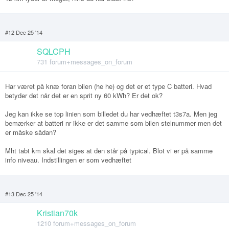
#12 Dec 25 '14
SQLCPH
731 forum+messages_on_forum
Har været på knæ foran bilen (he he) og det er et type C batteri. Hvad
betyder det når det er en sprit ny 60 kWh? Er det ok?
Jeg kan ikke se top linien som billedet du har vedhæftet t3s7a. Men jeg
bemærker at batteri nr ikke er det samme som bilen stelnummer men det
er måske sådan?
Mht tabt km skal det siges at den står på typical. Blot vi er på samme
info niveau. Indstillingen er som vedhæftet
#13 Dec 25 '14
Kristian70k
1210 forum+messages_on_forum