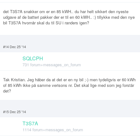
det T3S7A snakker om er en 85 kWH.. du har helt sikkert den nyeste
udgave af de batteri pakker der er til en 60 kWH.. :) tillykke med den nye
bil T3S7A hvornår skal du til SU i randers igen?
#14 Dec 25 '14
SQLCPH
731 forum+messages_on_forum
Tak Kristian. Jeg håber da at det er en ny bil ;-) men tydeligvis er 60 kWh
of 85 kWh ikke på samme verisons nr. Det skal lige med som jeg forstår
det?
#15 Dec 25 '14
T3S7A
1114 forum+messages_on_forum