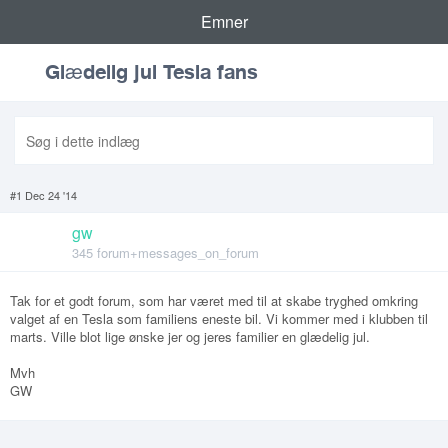
Emner
Glædelig jul Tesla fans
#1 Dec 24 '14
gw
345 forum+messages_on_forum
Tak for et godt forum, som har været med til at skabe tryghed omkring
valget af en Tesla som familiens eneste bil. Vi kommer med i klubben til
marts. Ville blot lige ønske jer og jeres familier en glædelig jul.
Mvh
GW