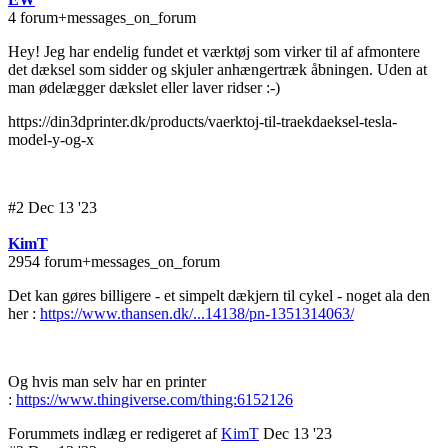
4 forum+messages_on_forum
Hey! Jeg har endelig fundet et værktøj som virker til af afmontere
det dæksel som sidder og skjuler anhængertræk åbningen. Uden at
man ødelægger dækslet eller laver ridser :-)
https://din3dprinter.dk/products/vaerktoj-til-traekdaeksel-tesla-
model-y-og-x
#2 Dec 13 '23
KimT
2954 forum+messages_on_forum
Det kan gøres billigere - et simpelt dækjern til cykel - noget ala den
her :
https://www.thansen.dk/...14138/pn-1351314063/
Og hvis man selv har en printer
:
https://www.thingiverse.com/thing:6152126
Forummets indlæg er redigeret af
KimT
Dec 13 '23