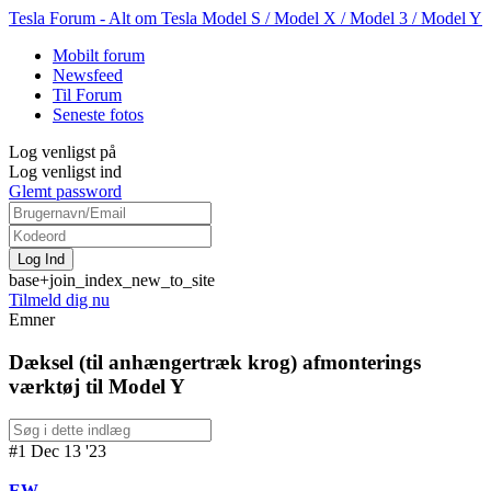
Tesla Forum - Alt om Tesla Model S / Model X / Model 3 / Model Y
Mobilt forum
Newsfeed
Til Forum
Seneste fotos
Log venligst på
Log venligst ind
Glemt password
base+join_index_new_to_site
Tilmeld dig nu
Emner
Dæksel (til anhængertræk krog) afmonterings
værktøj til Model Y
#1 Dec 13 '23
EW