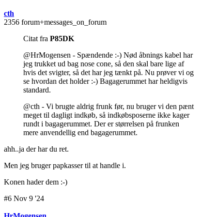
cth
2356 forum+messages_on_forum
Citat fra
P85DK
@HrMogensen - Spændende :-) Nød åbnings kabel har
jeg trukket ud bag nose cone, så den skal bare lige af
hvis det svigter, så det har jeg tænkt på. Nu prøver vi og
se hvordan det holder :-) Bagagerummet har heldigvis
standard.
@cth - Vi brugte aldrig frunk før, nu bruger vi den pænt
meget til dagligt indkøb, så indkøbsposerne ikke kager
rundt i bagagerummet. Der er størrelsen på frunken
mere anvendellig end bagagerummet.
ahh..ja der har du ret.
Men jeg bruger papkasser til at handle i.
Konen hader dem :-)
#6 Nov 9 '24
HrMogensen