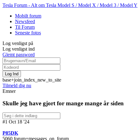
Tesla Forum - Alt om Tesla Model S / Model X / Model 3 / Model Y
Mobilt forum
Newsfeed
Til Forum
Seneste fotos
Log venligst på
Log venligst ind
Glemt password
base+join_index_new_to_site
Tilmeld dig nu
Emner
Skulle jeg have gjort for mange mange år siden
#1 Oct 18 '24
P85DK
5060 forum+messages_on_forum