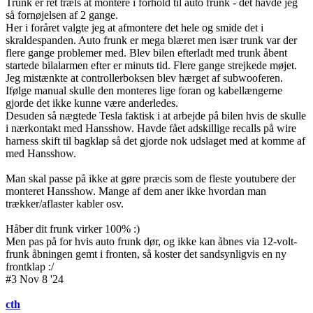
Trunk er ret træls at montere i forhold til auto frunk - det havde jeg
så fornøjelsen af 2 gange.
Her i foråret valgte jeg at afmontere det hele og smide det i
skraldespanden. Auto frunk er mega blæret men især trunk var der
flere gange problemer med. Blev bilen efterladt med trunk åbent
startede bilalarmen efter er minuts tid. Flere gange strejkede møjet.
Jeg mistænkte at controllerboksen blev hærget af subwooferen.
Ifølge manual skulle den monteres lige foran og kabellængerne
gjorde det ikke kunne være anderledes.
Desuden så nægtede Tesla faktisk i at arbejde på bilen hvis de skulle
i nærkontakt med Hansshow. Havde fået adskillige recalls på wire
harness skift til bagklap så det gjorde nok udslaget med at komme af
med Hansshow.
Man skal passe på ikke at gøre præcis som de fleste youtubere der
monteret Hansshow. Mange af dem aner ikke hvordan man
trækker/aflaster kabler osv.
Håber dit frunk virker 100% :)
Men pas på for hvis auto frunk dør, og ikke kan åbnes via 12-volt-
frunk åbningen gemt i fronten, så koster det sandsynligvis en ny
frontklap :/
#3 Nov 8 '24
cth