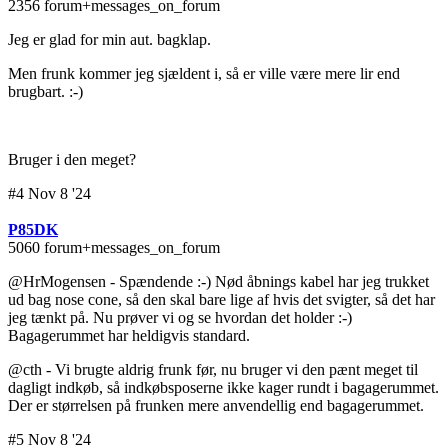
2356 forum+messages_on_forum
Jeg er glad for min aut. bagklap.
Men frunk kommer jeg sjældent i, så er ville være mere lir end
brugbart. :-)
Bruger i den meget?
#4 Nov 8 '24
P85DK
5060 forum+messages_on_forum
@HrMogensen - Spændende :-) Nød åbnings kabel har jeg trukket
ud bag nose cone, så den skal bare lige af hvis det svigter, så det har
jeg tænkt på. Nu prøver vi og se hvordan det holder :-)
Bagagerummet har heldigvis standard.
@cth - Vi brugte aldrig frunk før, nu bruger vi den pænt meget til
dagligt indkøb, så indkøbsposerne ikke kager rundt i bagagerummet.
Der er størrelsen på frunken mere anvendellig end bagagerummet.
#5 Nov 8 '24