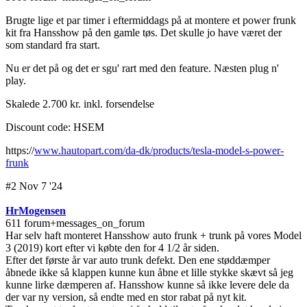
Brugte lige et par timer i eftermiddags på at montere et power frunk
kit fra Hansshow på den gamle tøs. Det skulle jo have været der
som standard fra start.
Nu er det på og det er sgu' rart med den feature. Næsten plug n'
play.
Skalede 2.700 kr. inkl. forsendelse
Discount code: HSEM
https://
www.hautopart.com/da-dk/products/tesla-model-s-power-
frunk
#2 Nov 7 '24
HrMogensen
611 forum+messages_on_forum
Har selv haft monteret Hansshow auto frunk + trunk på vores Model
3 (2019) kort efter vi købte den for 4 1/2 år siden.
Efter det første år var auto trunk defekt. Den ene støddæmper
åbnede ikke så klappen kunne kun åbne et lille stykke skævt så jeg
kunne lirke dæmperen af. Hansshow kunne så ikke levere dele da
der var ny version, så endte med en stor rabat på nyt kit.