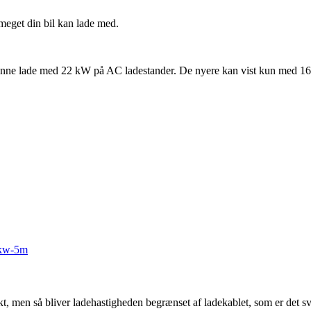
 meget din bil kan lade med.
le kunne lade med 22 kW på AC ladestander. De nyere kan vist kun med
11kw-5m
t, men så bliver ladehastigheden begrænset af ladekablet, som er det sva