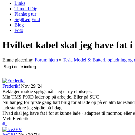
Links
Tilmeld Dig
Planlæg tur
Søg|Led|Find
Blog
Foto
Hvilket kabel skal jeg have fat i
Emne placering:
Forum hjem
»
Tesla Model S: Batteri, opladning og
Frederikf
Nov 29 '24
Beklager rookie spørgsmål. Jeg er ny elbilsejer.
Min TMS P90D lader op på arbejde. Eller på SUC
Nu har jeg for første gang haft brug for at lade op på en alm ladestande
ladestandere jeg stødte på i dag.
Hvad skal jeg have fat i for at kunne lade - adaptere til mormor, eller et
Mvh Frederik
#1
Ice2EV
Nov 29 '24