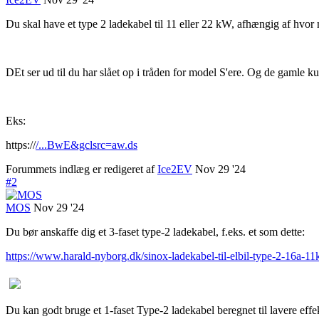
Du skal have et type 2 ladekabel til 11 eller 22 kW, afhængig af hvor
DEt ser ud til du har slået op i tråden for model S'ere. Og de gam
Eks:
https://
/...BwE&gclsrc=aw.ds
Forummets indlæg er redigeret af
Ice2EV
Nov 29 '24
#2
MOS
Nov 29 '24
Du bør anskaffe dig et 3-faset type-2 ladekabel, f.eks. et som dette:
https://www.harald-nyborg.dk/sinox-ladekabel-til-elbil-type-2-16a-
Du kan godt bruge et 1-faset Type-2 ladekabel beregnet til lavere effek