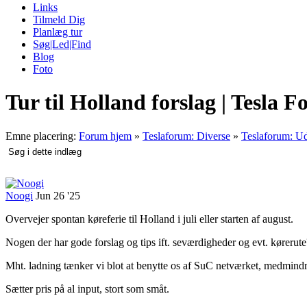
Links
Tilmeld Dig
Planlæg tur
Søg|Led|Find
Blog
Foto
Tur til Holland forslag | Tesla 
Emne placering:
Forum hjem
»
Teslaforum: Diverse
»
Teslaforum: Ud
Noogi
Jun 26 '25
Overvejer spontan køreferie til Holland i juli eller starten af august.
Nogen der har gode forslag og tips ift. seværdigheder og evt. kørerut
Mht. ladning tænker vi blot at benytte os af SuC netværket, medmindre
Sætter pris på al input, stort som småt.