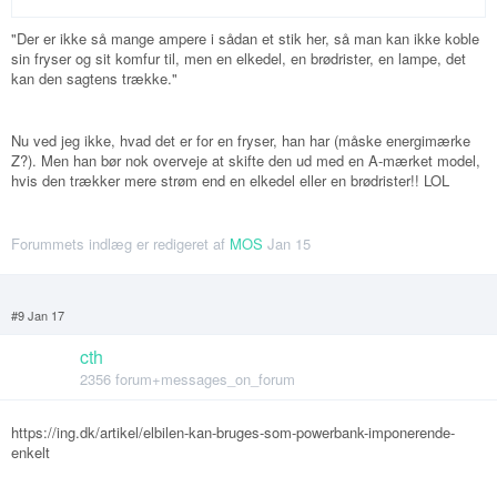
"Der er ikke så mange ampere i sådan et stik her, så man kan ikke koble
sin fryser og sit komfur til, men en elkedel, en brødrister, en lampe, det
kan den sagtens trække."
Nu ved jeg ikke, hvad det er for en fryser, han har (måske energimærke
Z?). Men han bør nok overveje at skifte den ud med en A-mærket model,
hvis den trækker mere strøm end en elkedel eller en brødrister!! LOL
Forummets indlæg er redigeret af
MOS
Jan 15
#9 Jan 17
cth
2356 forum+messages_on_forum
https://ing.dk/artikel/elbilen-kan-bruges-som-powerbank-imponerende-
enkelt