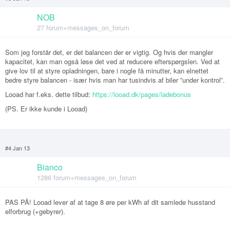
NOB
27 forum+messages_on_forum
Som jeg forstår det, er det balancen der er vigtig. Og hvis der mangler
kapacitet, kan man også løse det ved at reducere efterspørgslen. Ved at
give lov til at styre opladningen, bare i nogle få minutter, kan elnettet
bedre styre balancen - især hvis man har tusindvis af biler ”under kontrol”.
Looad har f.eks. dette tilbud:
https://looad.dk/pages/ladebonus
(PS. Er ikke kunde i Looad)
#4 Jan 13
Bianco
1286 forum+messages_on_forum
PAS PÅ! Looad lever af at tage 8 øre per kWh af dit samlede husstand
elforbrug (+gebyrer).