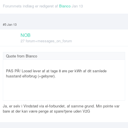
Forummets indlæg er redigeret af
Bianco
Jan 13
#5 Jan 13
NOB
27 forum+messages_on_forum
Quote from
Bianco
PAS PÅ! Looad lever af at tage 8 øre per kWh af dit samlede
husstand elforbrug (+gebyrer).
Ja, er selv i Vindstød via el-forbundet, af samme grund. Min pointe var
bare at der kan være penge at spare/tjene uden V2G