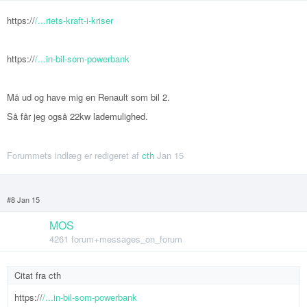
https://
/...riets-kraft-i-kriser
https://
/...in-bil-som-powerbank
Må ud og have mig en Renault som bil 2.
Så får jeg også 22kw lademulighed.
Forummets indlæg er redigeret af
cth
Jan 15
#8 Jan 15
MOS
4261 forum+messages_on_forum
Citat fra
cth
https://
/...in-bil-som-powerbank