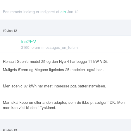
Forummets indlæg er redigeret af
cth
Jan 12
#2 Jan 12
Ice2EV
3160 forum+messages_on_forum
Renault Scenic model 25 og den Nye 4 har begge 11 kW VtG.
Muligvis 5'eren og Megane ligeledes 25 modelen også har..
Men scenic 87 kWh har mest interesse pga batteristørrelsen.
Man skal købe en eller anden adapter, som de ikke pt sælger i DK. Men
man kan vist få den i Tyskland.
#3 Jan 13