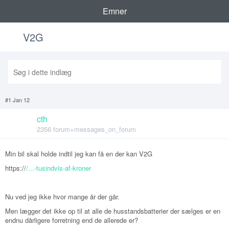
Emner
V2G
#1 Jan 12
cth
2356 forum+messages_on_forum
Min bil skal holde indtil jeg kan få en der kan V2G
https://
/...-tusindvis-af-kroner
Nu ved jeg ikke hvor mange år der går.
Men lægger det ikke op til at alle de husstandsbatterier der sælges er en
endnu dårligere forretning end de allerede er?