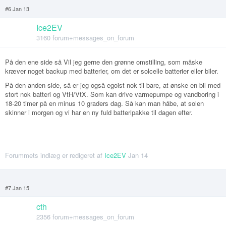
#6 Jan 13
Ice2EV
3160 forum+messages_on_forum
På den ene side så Vil jeg gerne den grønne omstilling, som måske
kræver noget backup med batterier, om det er solcelle batterier eller biler.
På den anden side, så er jeg også egoist nok til bare, at ønske en bil med
stort nok batteri og VtH/VtX. Som kan drive varmepumpe og vandboring i
18-20 timer på en minus 10 graders dag. Så kan man håbe, at solen
skinner i morgen og vi har en ny fuld batteripakke til dagen efter.
Forummets indlæg er redigeret af
Ice2EV
Jan 14
#7 Jan 15
cth
2356 forum+messages_on_forum