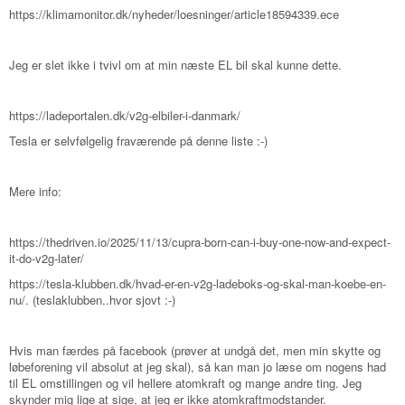
https://klimamonitor.dk/nyheder/loesninger/article18594339.ece
Jeg er slet ikke i tvivl om at min næste EL bil skal kunne dette.
https://ladeportalen.dk/v2g-elbiler-i-danmark/
Tesla er selvfølgelig fraværende på denne liste :-)
Mere info:
https://thedriven.io/2025/11/13/cupra-born-can-i-buy-one-now-and-expect-
it-do-v2g-later/
https://tesla-klubben.dk/hvad-er-en-v2g-ladeboks-og-skal-man-koebe-en-
nu/. (teslaklubben..hvor sjovt :-)
Hvis man færdes på facebook (prøver at undgå det, men min skytte og
løbeforening vil absolut at jeg skal), så kan man jo læse om nogens had
til EL omstillingen og vil hellere atomkraft og mange andre ting. Jeg
skynder mig lige at sige, at jeg er ikke atomkraftmodstander.