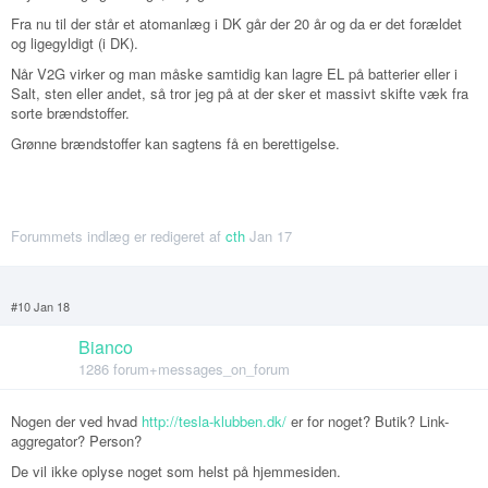
Fra nu til der står et atomanlæg i DK går der 20 år og da er det forældet
og ligegyldigt (i DK).
Når V2G virker og man måske samtidig kan lagre EL på batterier eller i
Salt, sten eller andet, så tror jeg på at der sker et massivt skifte væk fra
sorte brændstoffer.
Grønne brændstoffer kan sagtens få en berettigelse.
Forummets indlæg er redigeret af
cth
Jan 17
#10 Jan 18
Bianco
1286 forum+messages_on_forum
Nogen der ved hvad
http://tesla-klubben.dk/
er for noget? Butik? Link-
aggregator? Person?
De vil ikke oplyse noget som helst på hjemmesiden.