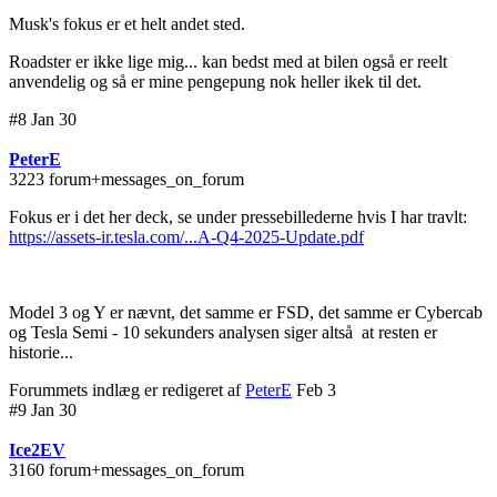
Musk's fokus er et helt andet sted.
Roadster er ikke lige mig... kan bedst med at bilen også er reelt
anvendelig og så er mine pengepung nok heller ikek til det.
#8 Jan 30
PeterE
3223 forum+messages_on_forum
Fokus er i det her deck, se under pressebillederne hvis I har travlt:
https://assets-ir.tesla.com/...A-Q4-2025-Update.pdf
Model 3 og Y er nævnt, det samme er FSD, det samme er Cybercab
og Tesla Semi - 10 sekunders analysen siger altså at resten er
historie...
Forummets indlæg er redigeret af
PeterE
Feb 3
#9 Jan 30
Ice2EV
3160 forum+messages_on_forum