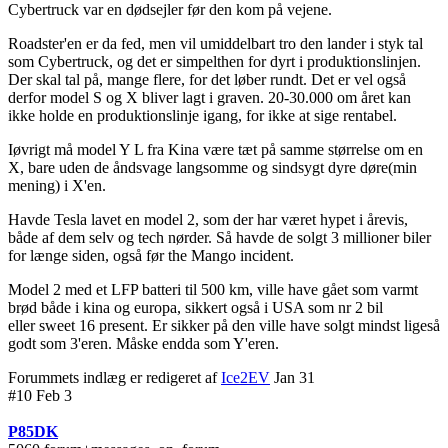
Cybertruck var en dødsejler før den kom på vejene.
Roadster'en er da fed, men vil umiddelbart tro den lander i styk tal
som Cybertruck, og det er simpelthen for dyrt i produktionslinjen.
Der skal tal på, mange flere, for det løber rundt. Det er vel også
derfor model S og X bliver lagt i graven. 20-30.000 om året kan
ikke holde en produktionslinje igang, for ikke at sige rentabel.
Iøvrigt må model Y L fra Kina være tæt på samme størrelse om en
X, bare uden de åndsvage langsomme og sindsygt dyre døre(min
mening) i X'en.
Havde Tesla lavet en model 2, som der har været hypet i årevis,
både af dem selv og tech nørder. Så havde de solgt 3 millioner biler
for længe siden, også før the Mango incident.
Model 2 med et LFP batteri til 500 km, ville have gået som varmt
brød både i kina og europa, sikkert også i USA som nr 2 bil
eller sweet 16 present. Er sikker på den ville have solgt mindst ligeså
godt som 3'eren. Måske endda som Y'eren.
Forummets indlæg er redigeret af
Ice2EV
Jan 31
#10 Feb 3
P85DK