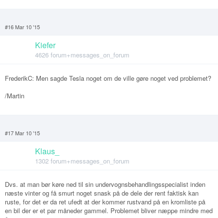
#16 Mar 10 '15
Kiefer
4626 forum+messages_on_forum
FrederikC: Men sagde Tesla noget om de ville gøre noget ved problemet?
/Martin
#17 Mar 10 '15
Klaus_
1302 forum+messages_on_forum
Dvs. at man bør køre ned til sin undervognsbehandlingsspecialist inden
næste vinter og få smurt noget snask på de dele der rent faktisk kan
ruste, for det er da ret ufedt at der kommer rustvand på en kromliste på
en bil der er et par måneder gammel. Problemet bliver næppe mindre med