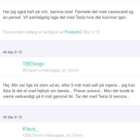
Har jeg også haft på min, samme sted. Fjernede det med vaskevand og
en pensel. Vil selvfølgelig tage det med Tesla hvis det kommer igen.
Forummets indlæg er redigeret af
FrederikC
Mar 9 '15
#4 Mar 9 '15
TBElvogn
95 forum+messages_on_forum
Hej. Min ser lige så slem ud øv, efter 3 mdr med salt på vejene....jeg kan
ikke få det af med højtryk om børste... Prøver autosol.. Men det burde ik
værre nødvendigt på 6 mdr gammel bil. Tar det med Tesla til service...
#5 Mar 9 '15
Klaus_
1302 forum+messages_on_forum