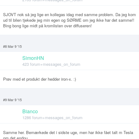
SJOVT nok så jeg lige en kollegas idag med samme problem. Da jeg kom
ud til bilen tjekede jeg min egen og SØRME om jeg ikke har det samme!!
Bing bong lige midt på kromlisten over diffuseren!
#8 Mar 9 '15
SimonHN
423 forum+messages_on_forum
Prøv med et produkt der hedder iron-x. :)
#9 Mar 9 '15
Bianco
1286 forum+messages_on_forum
Samme her. Bemærkede det i sidste uge, men har ikke fået talt m Tesla
om det endnu.