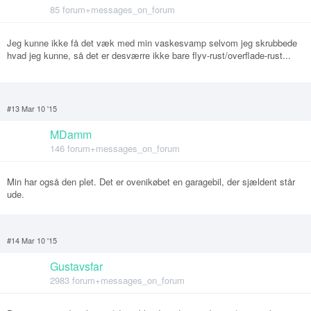
85 forum+messages_on_forum
Jeg kunne ikke få det væk med min vaskesvamp selvom jeg skrubbede
hvad jeg kunne, så det er desværre ikke bare flyv-rust/overflade-rust...
#13 Mar 10 '15
MDamm
146 forum+messages_on_forum
Min har også den plet. Det er ovenikøbet en garagebil, der sjældent står
ude.
#14 Mar 10 '15
Gustavsfar
2983 forum+messages_on_forum