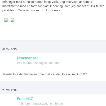
erfaringer med at holde rusten langt væk. Jeg overvejer at sprøjte
kromlisterne med en form for plastik coating, som jeg har set et link til her
på siden... Gode råd søges. PFT. Thomas
#2 Mar 9 '15
Nommensen
261 forum+messages_on_forum
Troede ikke der kunne komme rust - er det ikke aluminium !!?
#3 Mar 9 '15
FrederikC
1438 forum+messages_on_forum