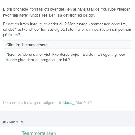
Bjørn bitchede (forståeligt) over det i en af hans utallige YouTube videoer
hvor han kører rundt i Tesla'en, så det tror jeg de gør.
Er det en krom liste, eller er det alu? Mon rusten kommer ned oppe fra,
så det "rustvand" der har sat sig på listen, eller dannes rusten simpelthen
på listen?
Citat fra
Teammortensen
Nordmændene salter vist ikke deres veje... Burde man egentlig ikke
kunne give dem en omgang klar-lak?
Forummets indlæg er redigeret af
Klaus_
Mar 9 '15
#12 Mar 9 '15
Teammortensen