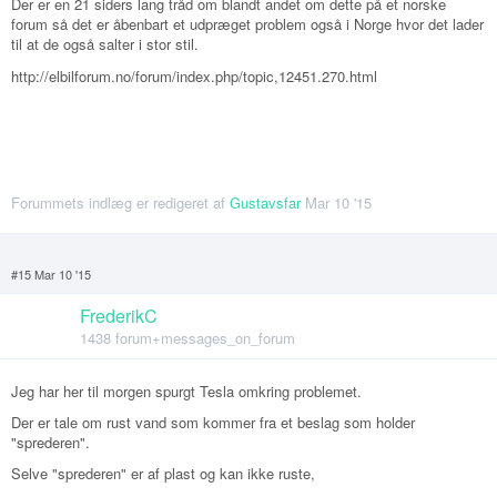
Der er en 21 siders lang tråd om blandt andet om dette på et norske
forum så det er åbenbart et udpræget problem også i Norge hvor det lader
til at de også salter i stor stil.
http://elbilforum.no/forum/index.php/topic,12451.270.
html
Forummets indlæg er redigeret af
Gustavsfar
Mar 10 '15
#15 Mar 10 '15
FrederikC
1438 forum+messages_on_forum
Jeg har her til morgen spurgt Tesla omkring problemet.
Der er tale om rust vand som kommer fra et beslag som holder
"sprederen".
Selve "sprederen" er af plast og kan ikke ruste,