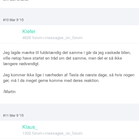
#10 Mar 9 '15
Kiefer
4626 forum+messages_on_forum
Jeg lagde mærke til fuldstændig det samme i går da jeg vaskede bilen,
ville netop have startet en tråd om det samme, men det er så ikke
længere nødvendigt.
Jeg kommer ikke lige i nærheden af Tesla de næste dage, så hvis nogen
gør, må I da meget gerne komme med deres reaktion.
/Martin
#11 Mar 9 '15
Klaus_
1302 forum+messages_on_forum