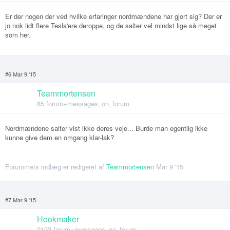
Er der nogen der ved hvilke erfaringer nordmændene har gjort sig? Der er
jo nok lidt flere Tesla'ere deroppe, og de salter vel mindst lige så meget
som her.
#6 Mar 9 '15
Teammortensen
85 forum+messages_on_forum
Nordmændene salter vist ikke deres veje... Burde man egentlig ikke
kunne give dem en omgang klar-lak?
Forummets indlæg er redigeret af
Teammortensen
Mar 9 '15
#7 Mar 9 '15
Hookmaker
2103 forum+messages_on_forum