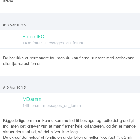
årene.
#18 Mar 10 '15
FrederikC
1438 forum+messages_on_forum
De har ikke et permanent fix, men du kan fjerne "rusten" med sæbevand
eller tjære/rustfjerner.
#19 Mar 10 '15
MDamm
146 forum+messages_on_forum
Kiggede lige om man kunne komme ind til beslaget og fedte det grundigt
ind, men det kræver vist at man fjerner hele kofangeren, og det er mange
skruer der skal ud, så det bliver ikke idag.
De skruer der holder chromlisten under bilen er heller ikke rustfri, så min