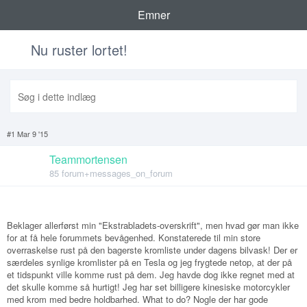
Emner
Nu ruster lortet!
#1 Mar 9 '15
Teammortensen
85 forum+messages_on_forum
Beklager allerførst min "Ekstrabladets-overskrift", men hvad gør man ikke
for at få hele forummets bevågenhed. Konstaterede til min store
overraskelse rust på den bagerste kromliste under dagens bilvask! Der er
særdeles synlige kromlister på en Tesla og jeg frygtede netop, at der på
et tidspunkt ville komme rust på dem. Jeg havde dog ikke regnet med at
det skulle komme så hurtigt! Jeg har set billigere kinesiske motorcykler
med krom med bedre holdbarhed. What to do? Nogle der har gode