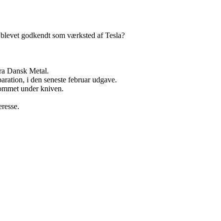
t blevet godkendt som værksted af Tesla?
fra Dansk Metal.
paration, i den seneste februar udgave.
kommet under kniven.
eresse.