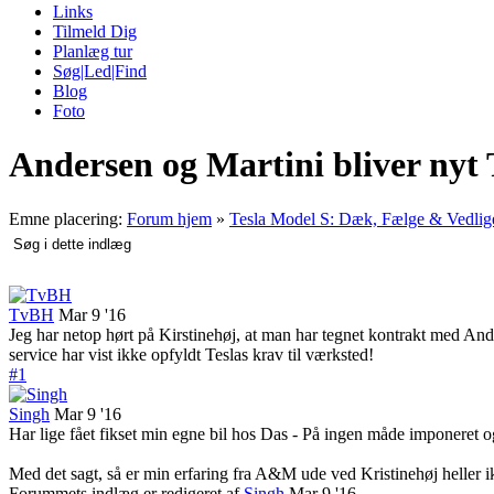
Links
Tilmeld Dig
Planlæg tur
Søg|Led|Find
Blog
Foto
Andersen og Martini bliver nyt 
Emne placering:
Forum hjem
»
Tesla Model S: Dæk, Fælge & Vedlig
TvBH
Mar 9 '16
Jeg har netop hørt på Kirstinehøj, at man har tegnet kontrakt med An
service har vist ikke opfyldt Teslas krav til værksted!
#1
Singh
Mar 9 '16
Har lige fået fikset min egne bil hos Das - På ingen måde imponeret 
Med det sagt, så er min erfaring fra A&M ude ved Kristinehøj heller
Forummets indlæg er redigeret af
Singh
Mar 9 '16