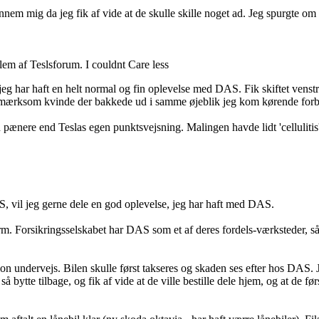
ennem mig da jeg fik af vide at de skulle skille noget ad. Jeg spurgte 
lem af Teslsforum. I couldnt Care less
at jeg har haft en helt normal og fin oplevelse med DAS. Fik skiftet vens
opmærksom kvinde der bakkede ud i samme øjeblik jeg kom kørende forb
 pænere end Teslas egen punktsvejsning. Malingen havde lidt 'celluliti
, vil jeg gerne dele en god oplevelse, jeg har haft med DAS.
. Forsikringsselskabet har DAS som et af deres fordels-værksteder, så 
on undervejs. Bilen skulle først takseres og skaden ses efter hos DAS.
bytte tilbage, og fik af vide at de ville bestille dele hjem, og at de først