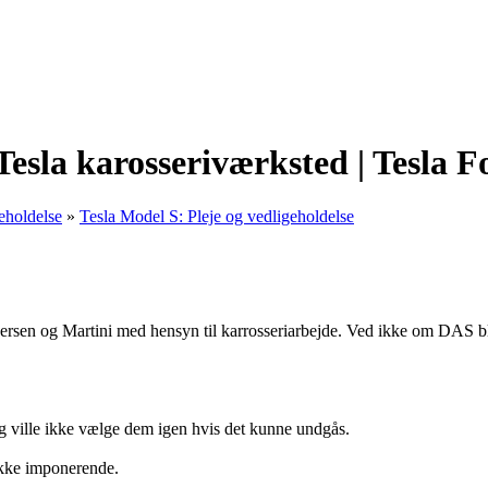
Tesla karosseriværksted | Tesla 
eholdelse
»
Tesla Model S: Pleje og vedligeholdelse
dersen og Martini med hensyn til karrosseriarbejde. Ved ikke om DAS bl
og ville ikke vælge dem igen hvis det kunne undgås.
 ikke imponerende.