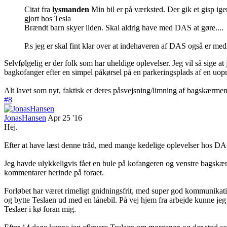
Citat fra
lysmanden
Min bil er på værksted. Der gik et gisp ig
gjort hos Tesla
Brændt barn skyer ilden. Skal aldrig have med DAS at gøre....
P.s jeg er skal fint klar over at indehaveren af DAS også er med
Selvfølgelig er der folk som har uheldige oplevelser. Jeg vil så sige 
bagkofanger efter en simpel påkørsel på en parkeringsplads af en u
Alt lavet som nyt, faktisk er deres påsvejsning/limning af bagskærmen
#8
JonasHansen
Apr 25 '16
Hej.
Efter at have læst denne tråd, med mange kedelige oplevelser hos DAS
Jeg havde ulykkeligvis fået en bule på kofangeren og venstre bagskærm
kommentarer herinde på foraet.
Forløbet har været rimeligt gnidningsfrit, med super god kommunikati
og bytte Teslaen ud med en lånebil. På vej hjem fra arbejde kunne jeg så 
Teslaer i kø foran mig.