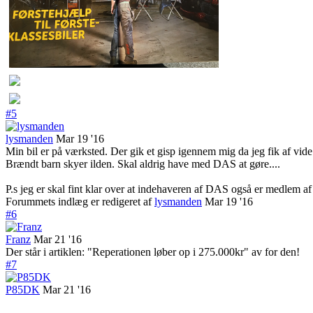
#5
lysmanden
Mar 19 '16
Min bil er på værksted. Der gik et gisp igennem mig da jeg fik af vid
Brændt barn skyer ilden. Skal aldrig have med DAS at gøre....
P.s jeg er skal fint klar over at indehaveren af DAS også er medlem af
Forummets indlæg er redigeret af
lysmanden
Mar 19 '16
#6
Franz
Mar 21 '16
Der står i artiklen: "Reperationen løber op i 275.000kr" av for den!
#7
P85DK
Mar 21 '16