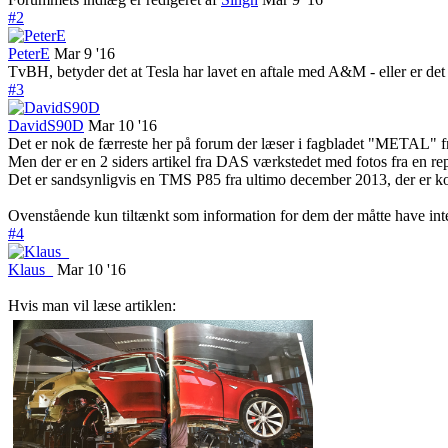
#2
PeterE
Mar 9 '16
TvBH, betyder det at Tesla har lavet en aftale med A&M - eller er de
#3
DavidS90D
Mar 10 '16
Det er nok de færreste her på forum der læser i fagbladet "METAL" 
Men der er en 2 siders artikel fra DAS værkstedet med fotos fra en re
Det er sandsynligvis en TMS P85 fra ultimo december 2013, der er 
Ovenstående kun tiltænkt som information for dem der måtte have int
#4
Klaus_
Mar 10 '16
Hvis man vil læse artiklen: