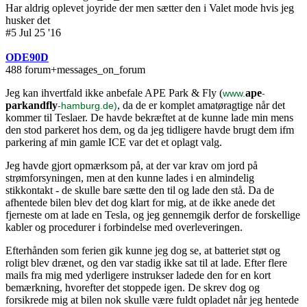
Har aldrig oplevet joyride der men sætter den i Valet mode hvis jeg
husker det
#5 Jul 25 '16
ODE90D
488 forum+messages_on_forum
Jeg kan ihvertfald ikke anbefale APE Park & Fly (
ape
www.
-
parkandfly
, da de er komplet amatøragtige når det
-hamburg.de)
kommer til Teslaer. De havde bekræftet at de kunne lade min mens
den stod parkeret hos dem, og da jeg tidligere havde brugt dem ifm
parkering af min gamle ICE var det et oplagt valg.
Jeg havde gjort opmærksom på, at der var krav om jord på
strømforsyningen, men at den kunne lades i en almindelig
stikkontakt - de skulle bare sætte den til og lade den stå. Da de
afhentede bilen blev det dog klart for mig, at de ikke anede det
fjerneste om at lade en Tesla, og jeg gennemgik derfor de forskellige
kabler og procedurer i forbindelse med overleveringen.
Efterhånden som ferien gik kunne jeg dog se, at batteriet støt og
roligt blev drænet, og den var stadig ikke sat til at lade. Efter flere
mails fra mig med yderligere instrukser ladede den for en kort
bemærkning, hvorefter det stoppede igen. De skrev dog og
forsikrede mig at bilen nok skulle være fuldt opladet når jeg hentede