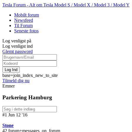
Tesla Forum - Alt om Tesla Model S / Model X / Model 3 / Model Y
Mobilt forum
Newsfeed
Til Forum
Seneste fotos
Log venligst på
Log venligst ind
Glemt password
base+join_index_new_to_site
Tilmeld dig nu
Emner
Parkering Hamburg
#1 Jun 12 '16
Stone
42 forum+messages_on_forum