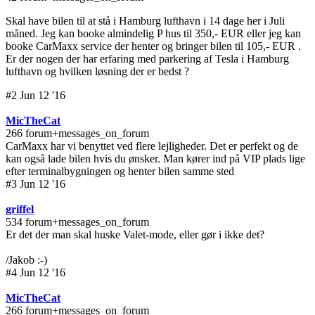
Skal have bilen til at stå i Hamburg lufthavn i 14 dage her i Juli
måned. Jeg kan booke almindelig P hus til 350,- EUR eller jeg kan
booke CarMaxx service der henter og bringer bilen til 105,- EUR .
Er der nogen der har erfaring med parkering af Tesla i Hamburg
lufthavn og hvilken løsning der er bedst ?
#2 Jun 12 '16
MicTheCat
266 forum+messages_on_forum
CarMaxx har vi benyttet ved flere lejligheder. Det er perfekt og de
kan også lade bilen hvis du ønsker. Man kører ind på VIP plads lige
efter terminalbygningen og henter bilen samme sted
#3 Jun 12 '16
griffel
534 forum+messages_on_forum
Er det der man skal huske Valet-mode, eller gør i ikke det?
/Jakob :-)
#4 Jun 12 '16
MicTheCat
266 forum+messages_on_forum