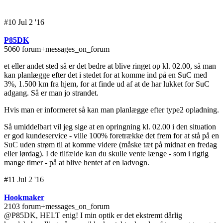
#10 Jul 2 '16
P85DK
5060 forum+messages_on_forum
et eller andet sted så er det bedre at blive ringet op kl. 02.00, så man
kan planlægge efter det i stedet for at komme ind på en SuC med
3%, 1.500 km fra hjem, for at finde ud af at de har lukket for SuC
adgang. Så er man jo strandet.
Hvis man er informeret så kan man planlægge efter type2 opladning.
Så umiddelbart vil jeg sige at en opringning kl. 02.00 i den situation
er god kundeservice - ville 100% foretrække det frem for at stå på en
SuC uden strøm til at komme videre (måske tæt på midnat en fredag
eller lørdag). I de tilfælde kan du skulle vente længe - som i rigtig
mange timer - på at blive hentet af en ladvogn.
#11 Jul 2 '16
Hookmaker
2103 forum+messages_on_forum
@P85DK, HELT enig! I min optik er det ekstremt dårlig