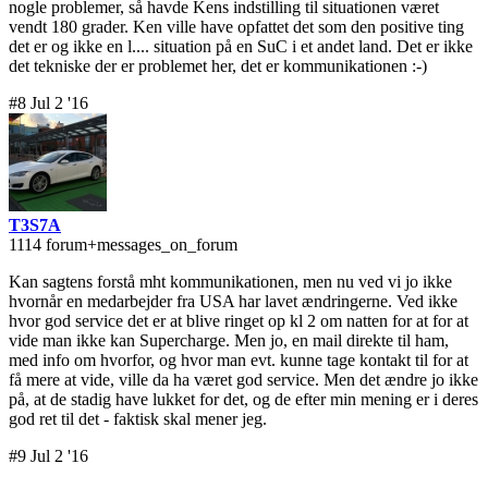
nogle problemer, så havde Kens indstilling til situationen været
vendt 180 grader. Ken ville have opfattet det som den positive ting
det er og ikke en l.... situation på en SuC i et andet land. Det er ikke
det tekniske der er problemet her, det er kommunikationen :-)
#8 Jul 2 '16
T3S7A
1114 forum+messages_on_forum
Kan sagtens forstå mht kommunikationen, men nu ved vi jo ikke
hvornår en medarbejder fra USA har lavet ændringerne. Ved ikke
hvor god service det er at blive ringet op kl 2 om natten for at for at
vide man ikke kan Supercharge. Men jo, en mail direkte til ham,
med info om hvorfor, og hvor man evt. kunne tage kontakt til for at
få mere at vide, ville da ha været god service. Men det ændre jo ikke
på, at de stadig have lukket for det, og de efter min mening er i deres
god ret til det - faktisk skal mener jeg.
#9 Jul 2 '16