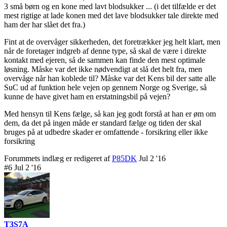
3 små børn og en kone med lavt blodsukker ... (i det tilfælde er det
mest rigtige at lade konen med det lave blodsukker tale direkte med
ham der har slået det fra.)
Fint at de overvåger sikkerheden, det foretrækker jeg helt klart, men
når de foretager indgreb af denne type, så skal de være i direkte
kontakt med ejeren, så de sammen kan finde den mest optimale
løsning. Måske var det ikke nødvendigt at slå det helt fra, men
overvåge når han koblede til? Måske var det Kens bil der satte alle
SuC ud af funktion hele vejen op gennem Norge og Sverige, så
kunne de have givet ham en erstatningsbil på vejen?
Med hensyn til Kens fælge, så kan jeg godt forstå at han er øm om
dem, da det på ingen måde er standard fælge og tiden der skal
bruges på at udbedre skader er omfattende - forsikring eller ikke
forsikring
Forummets indlæg er redigeret af
P85DK
Jul 2 '16
#6 Jul 2 '16
T3S7A