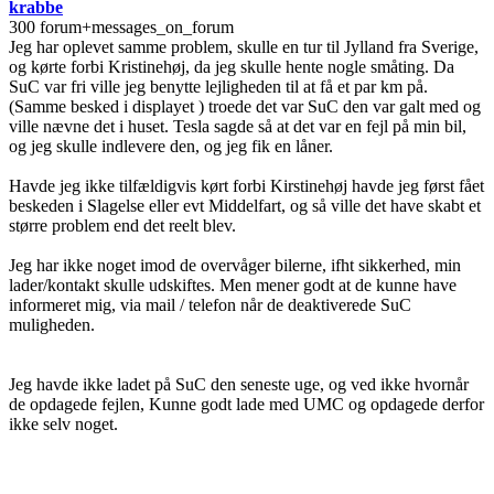
krabbe
300 forum+messages_on_forum
Jeg har oplevet samme problem, skulle en tur til Jylland fra Sverige,
og kørte forbi Kristinehøj, da jeg skulle hente nogle småting. Da
SuC var fri ville jeg benytte lejligheden til at få et par km på.
(Samme besked i displayet ) troede det var SuC den var galt med og
ville nævne det i huset. Tesla sagde så at det var en fejl på min bil,
og jeg skulle indlevere den, og jeg fik en låner.
Havde jeg ikke tilfældigvis kørt forbi Kirstinehøj havde jeg først fået
beskeden i Slagelse eller evt Middelfart, og så ville det have skabt et
større problem end det reelt blev.
Jeg har ikke noget imod de overvåger bilerne, ifht sikkerhed, min
lader/kontakt skulle udskiftes. Men mener godt at de kunne have
informeret mig, via mail / telefon når de deaktiverede SuC
muligheden.
Jeg havde ikke ladet på SuC den seneste uge, og ved ikke hvornår
de opdagede fejlen, Kunne godt lade med UMC og opdagede derfor
ikke selv noget.