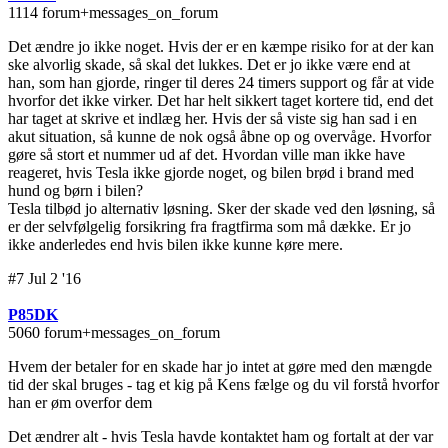
1114 forum+messages_on_forum
Det ændre jo ikke noget. Hvis der er en kæmpe risiko for at der kan
ske alvorlig skade, så skal det lukkes. Det er jo ikke være end at
han, som han gjorde, ringer til deres 24 timers support og får at vide
hvorfor det ikke virker. Det har helt sikkert taget kortere tid, end det
har taget at skrive et indlæg her. Hvis der så viste sig han sad i en
akut situation, så kunne de nok også åbne op og overvåge. Hvorfor
gøre så stort et nummer ud af det. Hvordan ville man ikke have
reageret, hvis Tesla ikke gjorde noget, og bilen brød i brand med
hund og børn i bilen?
Tesla tilbød jo alternativ løsning. Sker der skade ved den løsning, så
er der selvfølgelig forsikring fra fragtfirma som må dække. Er jo
ikke anderledes end hvis bilen ikke kunne køre mere.
#7 Jul 2 '16
P85DK
5060 forum+messages_on_forum
Hvem der betaler for en skade har jo intet at gøre med den mængde
tid der skal bruges - tag et kig på Kens fælge og du vil forstå hvorfor
han er øm overfor dem
Det ændrer alt - hvis Tesla havde kontaktet ham og fortalt at der var