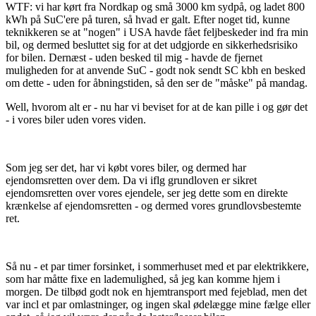
WTF: vi har kørt fra Nordkap og små 3000 km sydpå, og ladet 800
kWh på SuC'ere på turen, så hvad er galt. Efter noget tid, kunne
teknikkeren se at "nogen" i USA havde fået feljbeskeder ind fra min
bil, og dermed besluttet sig for at det udgjorde en sikkerhedsrisiko
for bilen. Dernæst - uden besked til mig - havde de fjernet
muligheden for at anvende SuC - godt nok sendt SC kbh en besked
om dette - uden for åbningstiden, så den ser de "måske" på mandag.
Well, hvorom alt er - nu har vi beviset for at de kan pille i og gør det
- i vores biler uden vores viden.
Som jeg ser det, har vi købt vores biler, og dermed har
ejendomsretten over dem. Da vi iflg grundloven er sikret
ejendomsretten over vores ejendele, ser jeg dette som en direkte
krænkelse af ejendomsretten - og dermed vores grundlovsbestemte
ret.
Så nu - et par timer forsinket, i sommerhuset med et par elektrikkere,
som har måtte fixe en lademulighed, så jeg kan komme hjem i
morgen. De tilbød godt nok en hjemtransport med fejeblad, men det
var incl et par omlastninger, og ingen skal ødelægge mine fælge eller