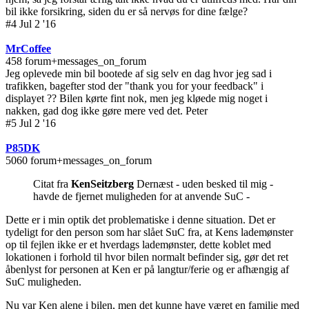
bil ikke forsikring, siden du er så nervøs for dine fælge?
#4 Jul 2 '16
MrCoffee
458 forum+messages_on_forum
Jeg oplevede min bil bootede af sig selv en dag hvor jeg sad i
trafikken, bagefter stod der "thank you for your feedback" i
displayet ?? Bilen kørte fint nok, men jeg kløede mig noget i
nakken, gad dog ikke gøre mere ved det. Peter
#5 Jul 2 '16
P85DK
5060 forum+messages_on_forum
Citat fra
KenSeitzberg
Dernæst - uden besked til mig -
havde de fjernet muligheden for at anvende SuC -
Dette er i min optik det problematiske i denne situation. Det er
tydeligt for den person som har slået SuC fra, at Kens lademønster
op til fejlen ikke er et hverdags lademønster, dette koblet med
lokationen i forhold til hvor bilen normalt befinder sig, gør det ret
åbenlyst for personen at Ken er på langtur/ferie og er afhængig af
SuC muligheden.
Nu var Ken alene i bilen, men det kunne have været en familie med