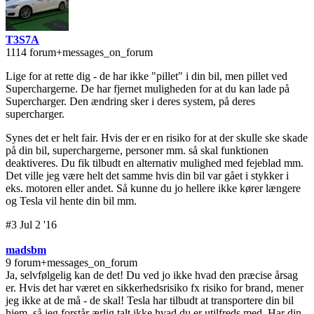
T3S7A
1114 forum+messages_on_forum
Lige for at rette dig - de har ikke "pillet" i din bil, men pillet ved
Superchargerne. De har fjernet muligheden for at du kan lade på
Supercharger. Den ændring sker i deres system, på deres
supercharger.
Synes det er helt fair. Hvis der er en risiko for at der skulle ske skade
på din bil, superchargerne, personer mm. så skal funktionen
deaktiveres. Du fik tilbudt en alternativ mulighed med fejeblad mm.
Det ville jeg være helt det samme hvis din bil var gået i stykker i
eks. motoren eller andet. Så kunne du jo hellere ikke kører længere
og Tesla vil hente din bil mm.
#3 Jul 2 '16
madsbm
9 forum+messages_on_forum
Ja, selvfølgelig kan de det! Du ved jo ikke hvad den præcise årsag
er. Hvis det har været en sikkerhedsrisiko fx risiko for brand, mener
jeg ikke at de må - de skal! Tesla har tilbudt at transportere din bil
hjem, så jeg forstår ærlig talt ikke hvad du er utilfreds med. Har din