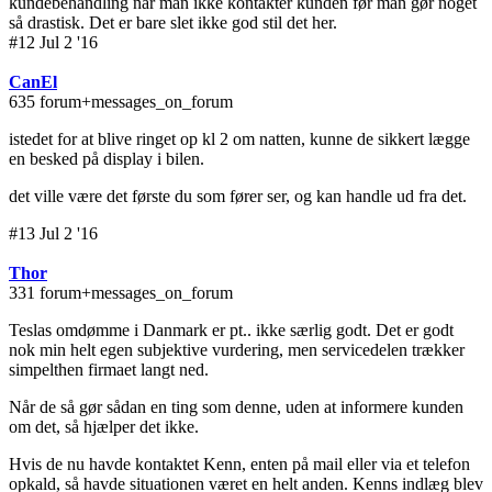
kundebehandling når man ikke kontakter kunden før man gør noget
så drastisk. Det er bare slet ikke god stil det her.
#12 Jul 2 '16
CanEl
635 forum+messages_on_forum
istedet for at blive ringet op kl 2 om natten, kunne de sikkert lægge
en besked på display i bilen.
det ville være det første du som fører ser, og kan handle ud fra det.
#13 Jul 2 '16
Thor
331 forum+messages_on_forum
Teslas omdømme i Danmark er pt.. ikke særlig godt. Det er godt
nok min helt egen subjektive vurdering, men servicedelen trækker
simpelthen firmaet langt ned.
Når de så gør sådan en ting som denne, uden at informere kunden
om det, så hjælper det ikke.
Hvis de nu havde kontaktet Kenn, enten på mail eller via et telefon
opkald, så havde situationen været en helt anden. Kenns indlæg blev