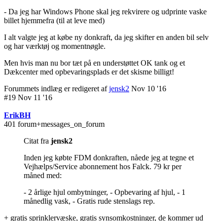
- Da jeg har Windows Phone skal jeg rekvirere og udprinte vaske
billet hjemmefra (til at leve med)
I alt valgte jeg at købe ny donkraft, da jeg skifter en anden bil selv
og har værktøj og momentnøgle.
Men hvis man nu bor tæt på en understøttet OK tank og et
Dækcenter med opbevaringsplads er det skisme billigt!
Forummets indlæg er redigeret af
jensk2
Nov 10 '16
#19 Nov 11 '16
ErikBH
401 forum+messages_on_forum
Citat fra
jensk2
Inden jeg købte FDM donkraften, nåede jeg at tegne et
Vejhælps/Service abonnement hos Falck. 79 kr per
måned med:
- 2 årlige hjul ombytninger,
- Opbevaring af hjul, - 1
månedlig vask,
- Gratis rude stenslags rep.
+ gratis sprinklervæske, gratis synsomkostninger, de kommer ud