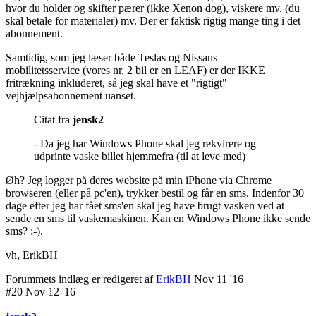
hvor du holder og skifter pærer (ikke Xenon dog), viskere mv. (du
skal betale for materialer) mv. Der er faktisk rigtig mange ting i det
abonnement.
Samtidig, som jeg læser både Teslas og Nissans
mobilitetsservice (vores nr. 2 bil er en LEAF) er der IKKE
fritrækning inkluderet, så jeg skal have et "rigtigt"
vejhjælpsabonnement uanset.
Citat fra
jensk2
- Da jeg har Windows Phone skal jeg rekvirere og
udprinte vaske billet hjemmefra (til at leve med)
Øh? Jeg logger på deres website på min iPhone via Chrome
browseren (eller på pc'en), trykker bestil og får en sms. Indenfor 30
dage efter jeg har fået sms'en skal jeg have brugt vasken ved at
sende en sms til vaskemaskinen. Kan en Windows Phone ikke sende
sms? ;-).
vh, ErikBH
Forummets indlæg er redigeret af
ErikBH
Nov 11 '16
#20 Nov 12 '16