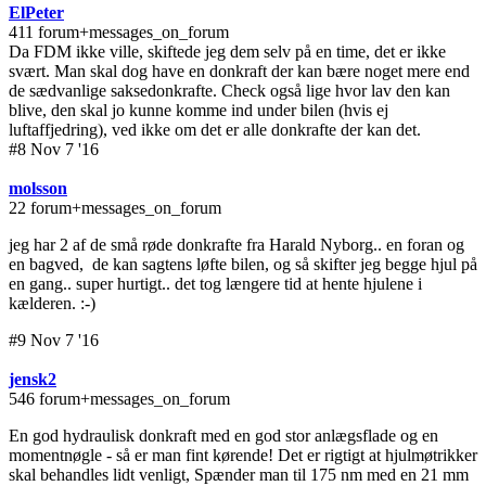
ElPeter
411 forum+messages_on_forum
Da FDM ikke ville, skiftede jeg dem selv på en time, det er ikke
svært. Man skal dog have en donkraft der kan bære noget mere end
de sædvanlige saksedonkrafte. Check også lige hvor lav den kan
blive, den skal jo kunne komme ind under bilen (hvis ej
luftaffjedring), ved ikke om det er alle donkrafte der kan det.
#8 Nov 7 '16
molsson
22 forum+messages_on_forum
jeg har 2 af de små røde donkrafte fra Harald Nyborg.. en foran og
en bagved, de kan sagtens løfte bilen, og så skifter jeg begge hjul på
en gang.. super hurtigt.. det tog længere tid at hente hjulene i
kælderen. :-)
#9 Nov 7 '16
jensk2
546 forum+messages_on_forum
En god hydraulisk donkraft med en god stor anlægsflade og en
momentnøgle - så er man fint kørende! Det er rigtigt at hjulmøtrikker
skal behandles lidt venligt, Spænder man til 175 nm med en 21 mm