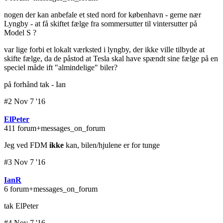
nogen der kan anbefale et sted nord for københavn - gerne nær
Lyngby - at få skiftet fælge fra sommersutter til vintersutter på
Model S ?
var lige forbi et lokalt værksted i lyngby, der ikke ville tilbyde at
skifte fælge, da de påstod at Tesla skal have spændt sine fælge på en
speciel måde ift "almindelige" biler?
på forhånd tak - Ian
#2 Nov 7 '16
ElPeter
411 forum+messages_on_forum
Jeg ved FDM
ikke
kan, bilen/hjulene er for tunge
#3 Nov 7 '16
IanR
6 forum+messages_on_forum
tak ElPeter
#4 Nov 7 '16