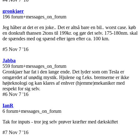
gronkjaer
196 forum+messages_on_forum
Jeg håber at det er en joke.. Det er altså bare en bil.. worst case. køb
en donkraft thansen 2tons til 199kr. og gør det selv. 175-180nm. skal
de spændes med og spænd efter igen efter ca. 100 km.
#5 Nov 7 '16
Jabba
559 forum+messages_on_forum
Gronkjaer har fat i den lange ende. Det lyder som om Tesla er
omgærdet af unødig mystik. Hjulene og f.eks. bremserne er ikke
højteknologi og kan klares af enhver (hjemme)mekaniker med
respekt for sig selv.
#6 Nov 7 '16
IanR
6 forum+messages_on_forum
Tak for inputs - tror jeg selv prøver kræfter med dækskiftet
#7 Nov 7 '16