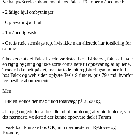
Vejhælps/Service abonnement hos Falck. 79 kr per måned med:
- 2 årlige hjul ombytninger
- Opbevaring af hjul
- 1 månedlig vask
- Gratis rude stenslags rep. hvis ikke man allerede har forsikring for
samme
Checkede at det Falck listede værksted her i Birkerød, faktisk havde
en rigtig bygning og ikke sorte containere til opbevaring af hjulene.
Troede ikke helt på det, men tastede mit registreringsnummer ind
hos Falck og web siden oplyste Tesla S fundet, pris 79 / md, hvorfor
jeg bestilte abonnementet.
Men:
- Fik en Police der max tillod totalvægt på 2.500 kg
- Da jeg ringede for at bestille tid til montering af vinterhjulene, var
det nærmeste værksted der kunne opbevare dæk i Farum
- Vask kan kun ske hos OK, min nærmeste er i Rødovre og
Brøndby