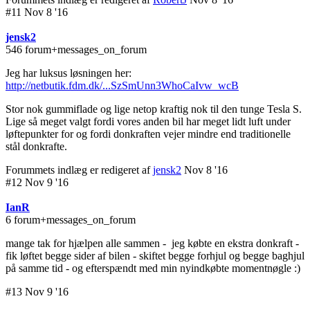
#11 Nov 8 '16
jensk2
546 forum+messages_on_forum
Jeg har luksus løsningen her:
http://netbutik.fdm.dk/...SzSmUnn3WhoCaIvw_wcB
Stor nok gummiflade og lige netop kraftig nok til den tunge Tesla S.
Lige så meget valgt fordi vores anden bil har meget lidt luft under
løftepunkter for og fordi donkraften vejer mindre end traditionelle
stål donkrafte.
Forummets indlæg er redigeret af
jensk2
Nov 8 '16
#12 Nov 9 '16
IanR
6 forum+messages_on_forum
mange tak for hjælpen alle sammen - jeg købte en ekstra donkraft -
fik løftet begge sider af bilen - skiftet begge forhjul og begge baghjul
på samme tid - og efterspændt med min nyindkøbte momentnøgle :)
#13 Nov 9 '16