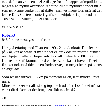
top, skal man vride en anelse tilbage for at få toppen af møtrikken -
meget blød møtrik overflade. Af mine 20 hjulmøtrikker er der nu 2
som jeg kunne tænke mig at skifte - men vist mere forårsaget at det
lokale Dæk Centers montering af sommerhjulene i april, end mit
sidste skift til vinterhjul her i oktober.
#10 Nov 8 '16
RobertJ
846 forum+messages_on_forum
Har god erfaring med Thansens 199,- 2 ton donkraft. Den lever nu
på 7.år, kan anbefale at man finder en træklods fra restræ's bunken
man ligger imellem. Bruger selv forskallingstræ 16x100x100mm
Denne donkraft kommer med et lille og lidt kantet hoved. Træet
flækker nok med tiden, men fordeler vægten meget bedre på bilens
anlægsflade.
Som Jensk2 skriver 175Nm på momentnøglen, intet mindre, intet
mere.
Mine møtrikker ser alle stadig top notch ud efter 4 skift, det må ha
været dit dækcenter der brugte en slidt top Jensk2.
- R
Forummets indlæg er redigeret af
RobertJ
Nov 8 '16