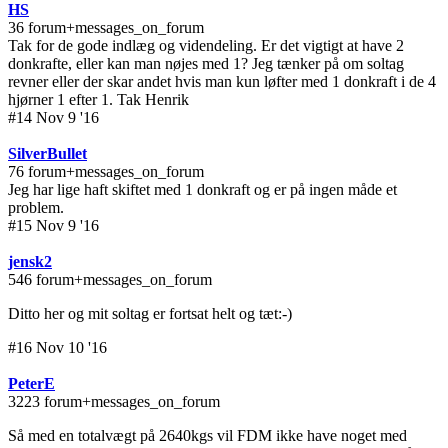
HS
36 forum+messages_on_forum
Tak for de gode indlæg og videndeling. Er det vigtigt at have 2
donkrafte, eller kan man nøjes med 1? Jeg tænker på om soltag
revner eller der skar andet hvis man kun løfter med 1 donkraft i de 4
hjørner 1 efter 1. Tak Henrik
#14 Nov 9 '16
SilverBullet
76 forum+messages_on_forum
Jeg har lige haft skiftet med 1 donkraft og er på ingen måde et
problem.
#15 Nov 9 '16
jensk2
546 forum+messages_on_forum
Ditto her og mit soltag er fortsat helt og tæt:-)
#16 Nov 10 '16
PeterE
3223 forum+messages_on_forum
Så med en totalvægt på 2640kgs vil FDM ikke have noget med