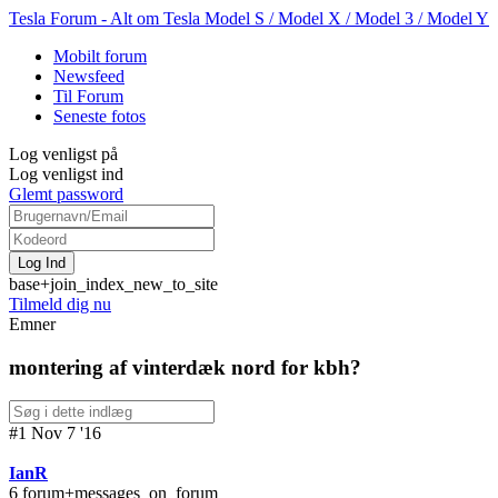
Tesla Forum - Alt om Tesla Model S / Model X / Model 3 / Model Y
Mobilt forum
Newsfeed
Til Forum
Seneste fotos
Log venligst på
Log venligst ind
Glemt password
base+join_index_new_to_site
Tilmeld dig nu
Emner
montering af vinterdæk nord for kbh?
#1 Nov 7 '16
IanR
6 forum+messages_on_forum