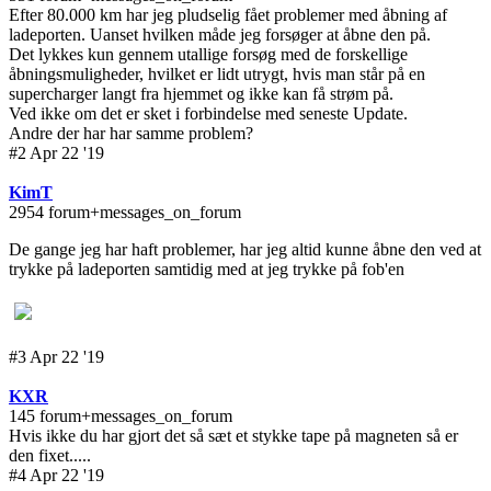
Efter 80.000 km har jeg pludselig fået problemer med åbning af
ladeporten. Uanset hvilken måde jeg forsøger at åbne den på.
Det lykkes kun gennem utallige forsøg med de forskellige
åbningsmuligheder, hvilket er lidt utrygt, hvis man står på en
supercharger langt fra hjemmet og ikke kan få strøm på.
Ved ikke om det er sket i forbindelse med seneste Update.
Andre der har har samme problem?
#2 Apr 22 '19
KimT
2954 forum+messages_on_forum
De gange jeg har haft problemer, har jeg altid kunne åbne den ved at
trykke på ladeporten samtidig med at jeg trykke på fob'en
#3 Apr 22 '19
KXR
145 forum+messages_on_forum
Hvis ikke du har gjort det så sæt et stykke tape på magneten så er
den fixet.....
#4 Apr 22 '19