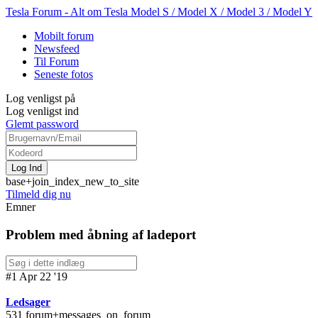
Tesla Forum - Alt om Tesla Model S / Model X / Model 3 / Model Y
Mobilt forum
Newsfeed
Til Forum
Seneste fotos
Log venligst på
Log venligst ind
Glemt password
base+join_index_new_to_site
Tilmeld dig nu
Emner
Problem med åbning af ladeport
#1 Apr 22 '19
Ledsager
531 forum+messages_on_forum