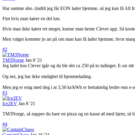
Har samme abo. (indtil jeg får EON lader hjemme, så jeg kan få All 
Fint hvis man kører en del km.
Hvis man ikke kører ret meget, kunne man hente Clever app. Så kost
Men valget kommer jo an på om man kan få lader hjemme, hvor mange
#2
TM3Norge
Jan 8 '21
Jeg ladet hos Clever igår og da ble det ca 250 på to ladinger. E-on si
Og nei, jeg har ikke mulighet til hjemmelading.
Men jeg er enig med deg i at 3,50 kr/kWh er betraktelig bedre enn e-
#3
Ice2EV
Jan 8 '21
TM3Norge, så napper du bare en pizza og en kasse øl med hjem, så har d
#4
CaptainChaos
Jan 16 '21