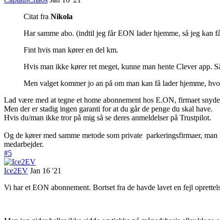
Citat fra
Nikola
Har samme abo. (indtil jeg får EON lader hjemme, så jeg kan f
Fint hvis man kører en del km.
Hvis man ikke kører ret meget, kunne man hente Clever app. S
Men valget kommer jo an på om man kan få lader hjemme, hvor
Lad være med at tegne et home abonnement hos E.ON, firmaet snyder b
Men der er stadig ingen garanti for at du går de penge du skal have.
Hvis du/man ikke tror på mig så se deres anmeldelser på Trustpilot.
Og de kører med samme metode som private parkeringsfirmaer, man ka
medarbejder.
#5
Ice2EV
Jan 16 '21
Vi har et EON abonnement. Bortset fra de havde lavet en fejl oprettelse 