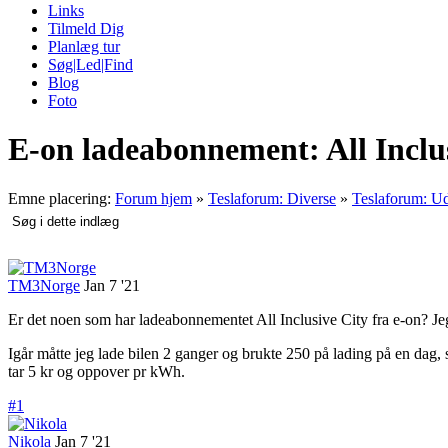
Links
Tilmeld Dig
Planlæg tur
Søg|Led|Find
Blog
Foto
E-on ladeabonnement: All Inclus
Emne placering:
Forum hjem
»
Teslaforum: Diverse
»
Teslaforum: Ud
TM3Norge
Jan 7 '21
Er det noen som har ladeabonnementet All Inclusive City fra e-on? Jeg
Igår måtte jeg lade bilen 2 ganger og brukte 250 på lading på en dag, s
tar 5 kr og oppover pr kWh.
#1
Nikola
Jan 7 '21