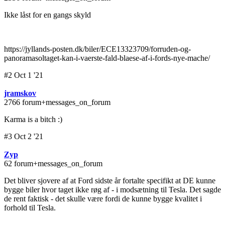
Ikke låst for en gangs skyld
https://jyllands-posten.dk/biler/ECE13323709/forruden-og-
panoramasoltaget-kan-i-vaerste-fald-blaese-af-i-fords-nye-mache/
#2 Oct 1 '21
jramskov
2766 forum+messages_on_forum
Karma is a bitch :)
#3 Oct 2 '21
Zyp
62 forum+messages_on_forum
Det bliver sjovere af at Ford sidste år fortalte specifikt at DE kunne
bygge biler hvor taget ikke røg af - i modsætning til Tesla. Det sagde
de rent faktisk - det skulle være fordi de kunne bygge kvalitet i
forhold til Tesla.