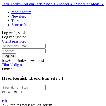
Tesla Forum - Alt om Tesla Model S / Model X / Model 3 / Model Y
Mobilt forum
Newsfeed
Til Forum
Seneste fotos
Log venligst på
Log venligst ind
Glemt password
base+join_index_new_to_site
Tilmeld dig nu
Emner
Hvor komisk...Ford kan selv :-)
#1 Sep 29 '21
cth
2356 forum+messages_on_forum