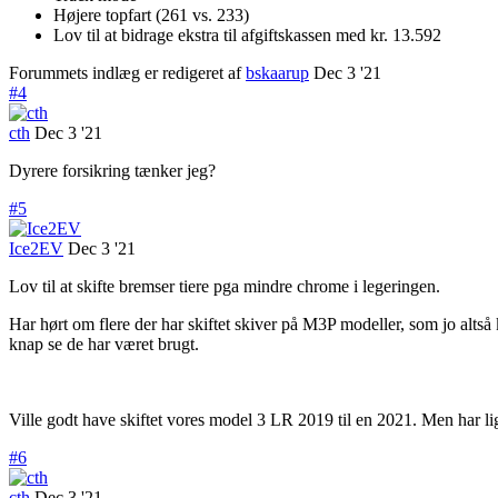
Højere topfart (261 vs. 233)
Lov til at bidrage ekstra til afgiftskassen med kr. 13.592
Forummets indlæg er redigeret af
bskaarup
Dec 3 '21
#4
cth
Dec 3 '21
Dyrere forsikring tænker jeg?
#5
Ice2EV
Dec 3 '21
Lov til at skifte bremser tiere pga mindre chrome i legeringen.
Har hørt om flere der har skiftet skiver på M3P modeller, som jo alts
knap se de har været brugt.
Ville godt have skiftet vores model 3 LR 2019 til en 2021. Men har li
#6
cth
Dec 3 '21