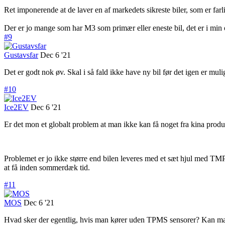
Ret imponerende at de laver en af markedets sikreste biler, som er farlig
Der er jo mange som har M3 som primær eller eneste bil, det er i min 
#9
Gustavsfar
Dec 6 '21
Det er godt nok øv. Skal i så fald ikke have ny bil før det igen er muli
#10
Ice2EV
Dec 6 '21
Er det mon et globalt problem at man ikke kan få noget fra kina prod
Problemet er jo ikke større end bilen leveres med et sæt hjul med T
at få inden sommerdæk tid.
#11
MOS
Dec 6 '21
Hvad sker der egentlig, hvis man kører uden TPMS sensorer? Kan man