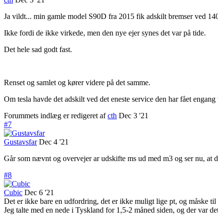
Ja vildt... min gamle model S90D fra 2015 fik adskilt bremser ved 14
Ikke fordi de ikke virkede, men den nye ejer synes det var på tide.
Det hele sad godt fast.
Renset og samlet og kører videre på det samme.
Om tesla havde det adskilt ved det eneste service den har fået engang 
Forummets indlæg er redigeret af
cth
Dec 3 '21
#7
Gustavsfar
Dec 4 '21
Går som nævnt og overvejer ar udskifte ms ud med m3 og ser nu, at det
#8
Cubic
Dec 6 '21
Det er ikke bare en udfordring, det er ikke muligt lige pt, og måske til
Jeg talte med en nede i Tyskland for 1,5-2 måned siden, og der var det 