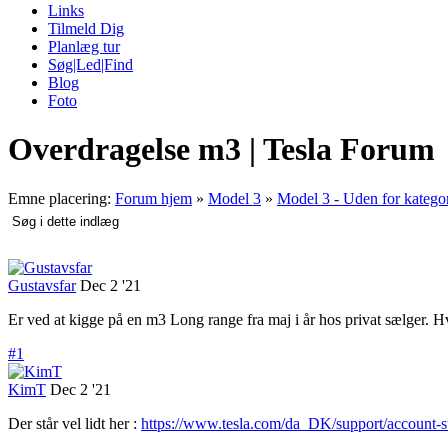
Links
Tilmeld Dig
Planlæg tur
Søg|Led|Find
Blog
Foto
Overdragelse m3 | Tesla Forum
Emne placering:
Forum hjem
»
Model 3
»
Model 3 - Uden for katego
Gustavsfar
Dec 2 '21
Er ved at kigge på en m3 Long range fra maj i år hos privat sælger. 
#1
KimT
Dec 2 '21
Der står vel lidt her :
https://www.tesla.com/da_DK/support/account-s