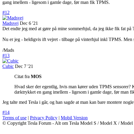
gang imellem - ligesom i gamle dage, før man fik TPMS.
#12
Madsvej
Dec 6 '21
Det endte jeg med at gøre på mine sommerhjul, da jeg ikke fik fat på T
Nu er jeg - heldigvis ift vejret - tilbage på vinterhjul inkl TPMS. Me
/Mads
#13
Cubic
Dec 7 '21
Citat fra
MOS
Hvad sker der egentlig, hvis man kører uden TPMS sensorer? K
dæktrykket en gang imellem - ligesom i gamle dage, før man f
Jeg talte med Tesla i går, og han sagde at man kan bare montere nogle
#14
Terms of use
|
Privacy Policy
|
Mobil Version
© Copyright Tesla Forum - Alt om Tesla Model S / Model X / Model