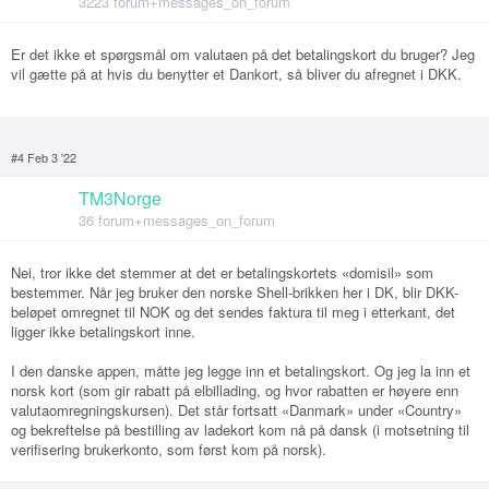
3223 forum+messages_on_forum
Er det ikke et spørgsmål om valutaen på det betalingskort du bruger? Jeg
vil gætte på at hvis du benytter et Dankort, så bliver du afregnet i DKK.
#4 Feb 3 '22
TM3Norge
36 forum+messages_on_forum
Nei, tror ikke det stemmer at det er betalingskortets «domisil» som
bestemmer. Når jeg bruker den norske Shell-brikken her i DK, blir DKK-
beløpet omregnet til NOK og det sendes faktura til meg i etterkant, det
ligger ikke betalingskort inne.
I den danske appen, måtte jeg legge inn et betalingskort. Og jeg la inn et
norsk kort (som gir rabatt på elbillading, og hvor rabatten er høyere enn
valutaomregningskursen). Det står fortsatt «Danmark» under «Country»
og bekreftelse på bestilling av ladekort kom nå på dansk (i motsetning til
verifisering brukerkonto, som først kom på norsk).