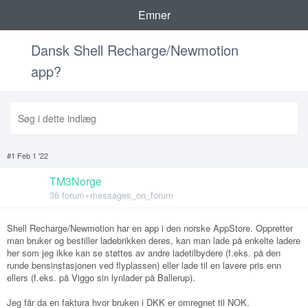
Emner
Dansk Shell Recharge/Newmotion
app?
#1 Feb 1 '22
TM3Norge
36 forum+messages_on_forum
Shell Recharge/Newmotion har en app i den norske AppStore. Oppretter
man bruker og bestiller ladebrikken deres, kan man lade på enkelte ladere
her som jeg ikke kan se støttes av andre ladetilbydere (f.eks. på den
runde bensinstasjonen ved flyplassen) eller lade til en lavere pris enn
ellers (f.eks. på Viggo sin lynlader på Ballerup).
Jeg får da en faktura hvor bruken i DKK er omregnet til NOK.