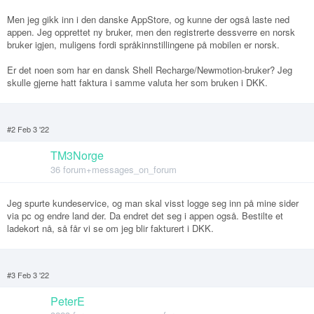
Men jeg gikk inn i den danske AppStore, og kunne der også laste ned
appen. Jeg opprettet ny bruker, men den registrerte dessverre en norsk
bruker igjen, muligens fordi språkinnstillingene på mobilen er norsk.
Er det noen som har en dansk Shell Recharge/Newmotion-bruker? Jeg
skulle gjerne hatt faktura i samme valuta her som bruken i DKK.
#2 Feb 3 '22
TM3Norge
36 forum+messages_on_forum
Jeg spurte kundeservice, og man skal visst logge seg inn på mine sider
via pc og endre land der. Da endret det seg i appen også. Bestilte et
ladekort nå, så får vi se om jeg blir fakturert i DKK.
#3 Feb 3 '22
PeterE