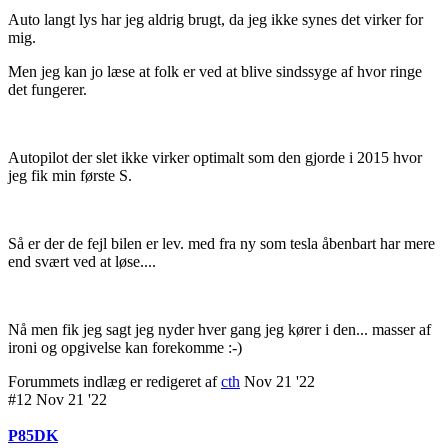
Auto langt lys har jeg aldrig brugt, da jeg ikke synes det virker for
mig.
Men jeg kan jo læse at folk er ved at blive sindssyge af hvor ringe
det fungerer.
Autopilot der slet ikke virker optimalt som den gjorde i 2015 hvor
jeg fik min første S.
Så er der de fejl bilen er lev. med fra ny som tesla åbenbart har mere
end svært ved at løse....
Nå men fik jeg sagt jeg nyder hver gang jeg kører i den... masser af
ironi og opgivelse kan forekomme :-)
Forummets indlæg er redigeret af
cth
Nov 21 '22
#12 Nov 21 '22
P85DK