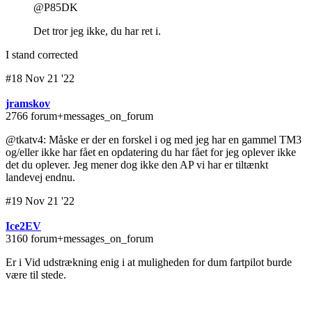
@P85DK
Det tror jeg ikke, du har ret i.
I stand corrected
#18 Nov 21 '22
jramskov
2766 forum+messages_on_forum
@tkatv4: Måske er der en forskel i og med jeg har en gammel TM3
og/eller ikke har fået en opdatering du har fået for jeg oplever ikke
det du oplever. Jeg mener dog ikke den AP vi har er tiltænkt
landevej endnu.
#19 Nov 21 '22
Ice2EV
3160 forum+messages_on_forum
Er i Vid udstrækning enig i at muligheden for dum fartpilot burde
være til stede.