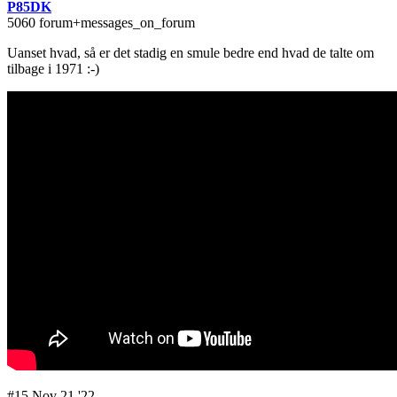
P85DK
5060 forum+messages_on_forum
Uanset hvad, så er det stadig en smule bedre end hvad de talte om
tilbage i 1971 :-)
#15 Nov 21 '22