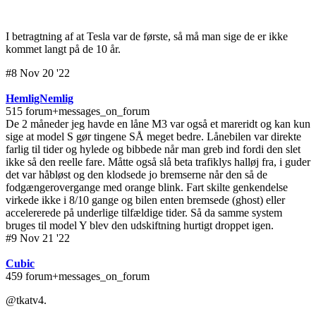
I betragtning af at Tesla var de første, så må man sige de er ikke
kommet langt på de 10 år.
#8 Nov 20 '22
HemligNemlig
515 forum+messages_on_forum
De 2 måneder jeg havde en låne M3 var også et mareridt og kan kun
sige at model S gør tingene SÅ meget bedre. Lånebilen var direkte
farlig til tider og hylede og bibbede når man greb ind fordi den slet
ikke så den reelle fare. Måtte også slå beta trafiklys halløj fra, i guder
det var håbløst og den klodsede jo bremserne når den så de
fodgængerovergange med orange blink. Fart skilte genkendelse
virkede ikke i 8/10 gange og bilen enten bremsede (ghost) eller
accelererede på underlige tilfældige tider. Så da samme system
bruges til model Y blev den udskiftning hurtigt droppet igen.
#9 Nov 21 '22
Cubic
459 forum+messages_on_forum
@tkatv4.