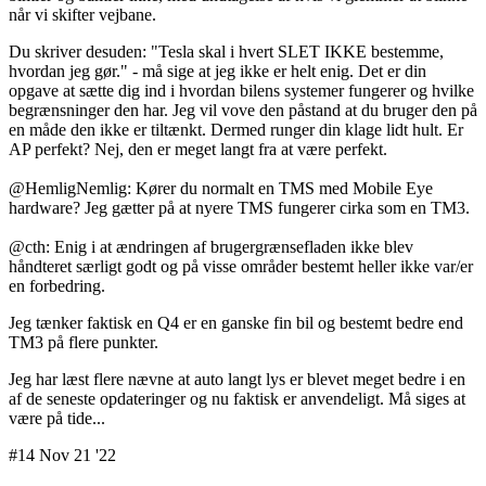
når vi skifter vejbane.
Du skriver desuden: "Tesla skal i hvert SLET IKKE bestemme,
hvordan jeg gør." - må sige at jeg ikke er helt enig. Det er din
opgave at sætte dig ind i hvordan bilens systemer fungerer og hvilke
begrænsninger den har. Jeg vil vove den påstand at du bruger den på
en måde den ikke er tiltænkt. Dermed runger din klage lidt hult. Er
AP perfekt? Nej, den er meget langt fra at være perfekt.
@HemligNemlig: Kører du normalt en TMS med Mobile Eye
hardware? Jeg gætter på at nyere TMS fungerer cirka som en TM3.
@cth: Enig i at ændringen af brugergrænsefladen ikke blev
håndteret særligt godt og på visse områder bestemt heller ikke var/er
en forbedring.
Jeg tænker faktisk en Q4 er en ganske fin bil og bestemt bedre end
TM3 på flere punkter.
Jeg har læst flere nævne at auto langt lys er blevet meget bedre i en
af de seneste opdateringer og nu faktisk er anvendeligt. Må siges at
være på tide...
#14 Nov 21 '22