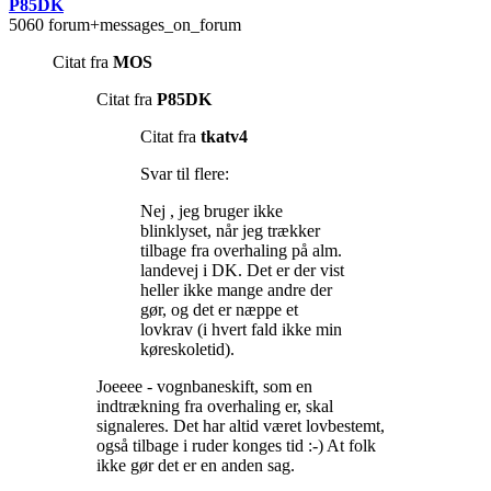
P85DK
5060 forum+messages_on_forum
Citat fra
MOS
Citat fra
P85DK
Citat fra
tkatv4
Svar til flere:
Nej , jeg bruger ikke
blinklyset, når jeg trækker
tilbage fra overhaling på alm.
landevej i DK. Det er der vist
heller ikke mange andre der
gør, og det er næppe et
lovkrav (i hvert fald ikke min
køreskoletid).
Joeeee - vognbaneskift, som en
indtrækning fra overhaling er, skal
signaleres. Det har altid været lovbestemt,
også tilbage i ruder konges tid :-) At folk
ikke gør det er en anden sag.