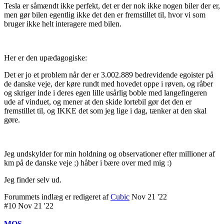
Tesla er såmændt ikke perfekt, det er der nok ikke nogen biler der er,
men gør bilen egentlig ikke det den er fremstillet til, hvor vi som
bruger ikke helt interagere med bilen.
Her er den upædagogiske:
Det er jo et problem når der er 3.002.889 bedrevidende egoister på
de danske veje, der køre rundt med hovedet oppe i røven, og råber
og skriger inde i deres egen lille usårlig boble med langefingeren
ude af vinduet, og mener at den skide lortebil gør det den er
fremstillet til, og IKKE det som jeg lige i dag, tænker at den skal
gøre.
Jeg undskylder for min holdning og observationer efter millioner af
km på de danske veje ;) håber i bære over med mig :)
Jeg finder selv ud.
Forummets indlæg er redigeret af
Cubic
Nov 21 '22
#10 Nov 21 '22
MOS