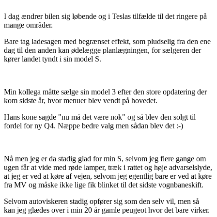
I dag ændrer bilen sig løbende og i Teslas tilfælde til det ringere på
mange områder.
Bare tag ladesagen med begrænset effekt, som pludselig fra den ene
dag til den anden kan ødelægge planlægningen, for sælgeren der
kører landet tyndt i sin model S.
Min kollega måtte sælge sin model 3 efter den store opdatering der
kom sidste år, hvor menuer blev vendt på hovedet.
Hans kone sagde "nu må det være nok" og så blev den solgt til
fordel for ny Q4. Næppe bedre valg men sådan blev det :-)
Nå men jeg er da stadig glad for min S, selvom jeg flere gange om
ugen får at vide med røde lamper, træk i rattet og høje advarselslyde,
at jeg er ved at køre af vejen, selvom jeg egentlig bare er ved at køre
fra MV og måske ikke lige fik blinket til det sidste vognbaneskift.
Selvom autoviskeren stadig opfører sig som den selv vil, men så
kan jeg glædes over i min 20 år gamle peugeot hvor det bare virker.