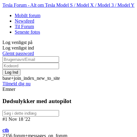
Tesla Forum - Alt om Tesla Model S / Model X / Model 3 / Model Y
Mobilt forum
Newsfeed
Til Forum
Seneste fotos
Log venligst på
Log venligst ind
Glemt password
base+join_index_new_to_site
Tilmeld dig nu
Emner
Dødsulykker med autopilot
#1 Nov 18 '22
cth
2356 forum+messages_on_forum