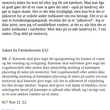
motorvej inden for kort tid efter, jeg fik mit kørekort. Man kan lige
så godt gøre det til en vane at gøre det altid - også på landevej; det
gør jo ingen skade. Her er det ikke lovpligtigt, men kun hvis det er
påkrævet for at vejlede andre trafikanter om ens hensigt. Det er jo så
nok et fortolkningsspørgsmål, hvornår det så er "påkrævet". Jeg er
ikke jurist, men jeg vil umiddelbart vurdere, at det er, når blot der er
andre trafikanter i nærheden. Men ikke på en øde landevej kl. 3 om
natten. Dog altid på motorvej.
Sakset fra Færdselsovens §32:
Stk. 2.
Kørende skal give tegn før igangsætning fra kanten af vejen
og før vending og svingning. Kørende skal endvidere give tegn før
vognbaneskift eller anden ikke ubetydelig ændring af køretøjets
placering til siden på motorvej. Ved vognbaneskift eller anden ikke
ubetydelig ændring af køretøjets placering til siden på anden vej end
motorvej skal kørende give tegn, når det er påkrævet til vejledning
for den øvrige færdsel. Tegnet skal gives ved hjælp af blinklys, hvor
anbringelse heraf på køretøjet er påbudt eller tilladt, og i øvrigt ved,
at en arm rækkes vandret ud til siden.
#17 Nov 21 '22