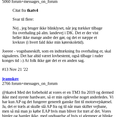
5060 forum+messages_on_forum
Citat fra
tkatv4
Svar til flere:
Nej , jeg bruger ikke blinklyset, når jeg trækker tilbage
fra overhaling på alm. landevej i DK. Det er der vist
heller ikke mange andre der gør, og det er næppe et
lovkrav (i hvert fald ikke min køreskoletid).
Joeeee - vognbaneskift, som en indtrækning fra overhaling er, skal
signaleres. Det har altid været lovbestemt, også tilbage i ruder
konges tid :-) At folk ikke gør det er en anden sag.
#13 Nov 21 '22
jramskov
2766 forum+messages_on_forum
@tkatv4 Med det forbehold at vores er en TM3 fra 2019 og dermed
ikke med nyeste hardware, så er min oplevelse noget anderledes. Vi
har kun AP og det fungerer generelt ganske fint til motorvejskørsel.
Ja, det er træls at skulle slå AP fra og til når man skifter vejbane,
men så må man jo købe EAP hvis man bliver for træt af det. Vores
bimler og bamler ikke, med undtagelse af hvis vi glemmer at blinke