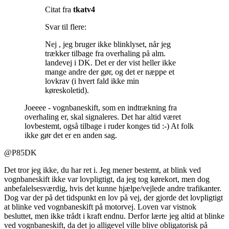
Citat fra
tkatv4
Svar til flere:
Nej , jeg bruger ikke blinklyset, når jeg
trækker tilbage fra overhaling på alm.
landevej i DK. Det er der vist heller ikke
mange andre der gør, og det er næppe et
lovkrav (i hvert fald ikke min
køreskoletid).
Joeeee - vognbaneskift, som en indtrækning fra
overhaling er, skal signaleres. Det har altid været
lovbestemt, også tilbage i ruder konges tid :-) At folk
ikke gør det er en anden sag.
@P85DK
Det tror jeg ikke, du har ret i. Jeg mener bestemt, at blink ved
vognbaneskift ikke var lovpligtigt, da jeg tog kørekort, men dog
anbefalelsesværdig, hvis det kunne hjælpe/vejlede andre trafikanter.
Dog var der på det tidspunkt en lov på vej, der gjorde det lovpligtigt
at blinke ved vognbaneskift på motorvej. Loven var vistnok
besluttet, men ikke trådt i kraft endnu. Derfor lærte jeg altid at blinke
ved vognbaneskift, da det jo alligevel ville blive obligatorisk på