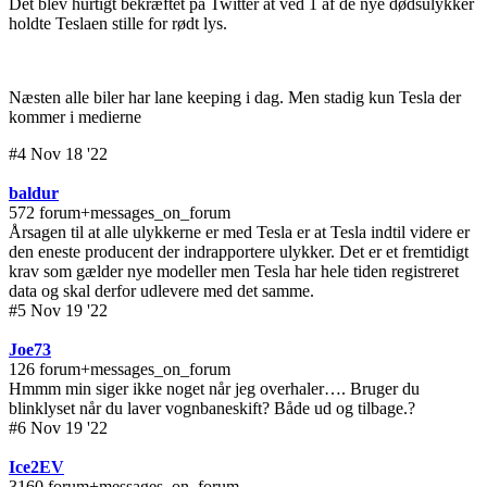
Det blev hurtigt bekræftet på Twitter at ved 1 af de nye dødsulykker
holdte Teslaen stille for rødt lys.
Næsten alle biler har lane keeping i dag. Men stadig kun Tesla der
kommer i medierne
#4 Nov 18 '22
baldur
572 forum+messages_on_forum
Årsagen til at alle ulykkerne er med Tesla er at Tesla indtil videre er
den eneste producent der indrapportere ulykker. Det er et fremtidigt
krav som gælder nye modeller men Tesla har hele tiden registreret
data og skal derfor udlevere med det samme.
#5 Nov 19 '22
Joe73
126 forum+messages_on_forum
Hmmm min siger ikke noget når jeg overhaler…. Bruger du
blinklyset når du laver vognbaneskift? Både ud og tilbage.?
#6 Nov 19 '22
Ice2EV
3160 forum+messages_on_forum