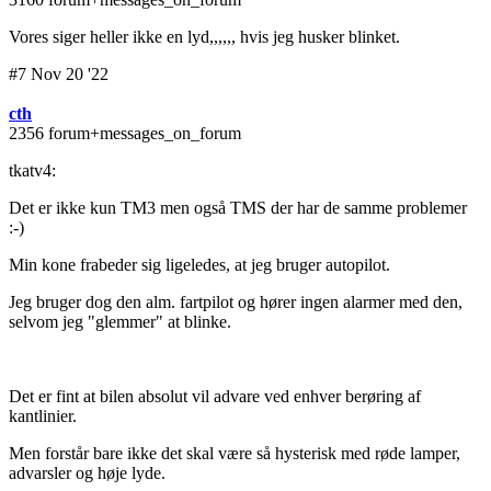
Vores siger heller ikke en lyd,,,,,, hvis jeg husker blinket.
#7 Nov 20 '22
cth
2356 forum+messages_on_forum
tkatv4:
Det er ikke kun TM3 men også TMS der har de samme problemer
:-)
Min kone frabeder sig ligeledes, at jeg bruger autopilot.
Jeg bruger dog den alm. fartpilot og hører ingen alarmer med den,
selvom jeg "glemmer" at blinke.
Det er fint at bilen absolut vil advare ved enhver berøring af
kantlinier.
Men forstår bare ikke det skal være så hysterisk med røde lamper,
advarsler og høje lyde.