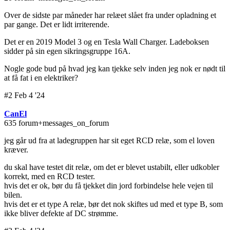
Over de sidste par måneder har relæet slået fra under opladning et
par gange. Det er lidt irriterende.
Det er en 2019 Model 3 og en Tesla Wall Charger. Ladeboksen
sidder på sin egen sikringsgruppe 16A.
Nogle gode bud på hvad jeg kan tjekke selv inden jeg nok er nødt til
at få fat i en elektriker?
#2 Feb 4 '24
CanEl
635 forum+messages_on_forum
jeg går ud fra at ladegruppen har sit eget RCD relæ, som el loven
kræver.
du skal have testet dit relæ, om det er blevet ustabilt, eller udkobler
korrekt, med en RCD tester.
hvis det er ok, bør du få tjekket din jord forbindelse hele vejen til
bilen.
hvis det er et type A relæ, bør det nok skiftes ud med et type B, som
ikke bliver defekte af DC strømme.