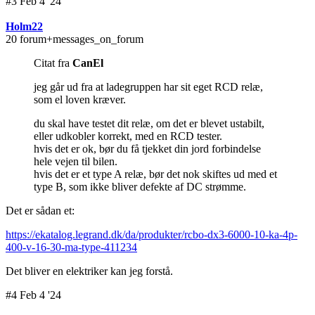
#3 Feb 4 '24
Holm22
20 forum+messages_on_forum
Citat fra
CanEl
jeg går ud fra at ladegruppen har sit eget RCD relæ,
som el loven kræver.
du skal have testet dit relæ, om det er blevet ustabilt,
eller udkobler korrekt, med en RCD tester.
hvis det er ok, bør du få tjekket din jord forbindelse
hele vejen til bilen.
hvis det er et type A relæ, bør det nok skiftes ud med et
type B, som ikke bliver defekte af DC strømme.
Det er sådan et:
https://ekatalog.legrand.dk/da/produkter/rcbo-dx3-6000-10-ka-4p-
400-v-16-30-ma-type-411234
Det bliver en elektriker kan jeg forstå.
#4 Feb 4 '24