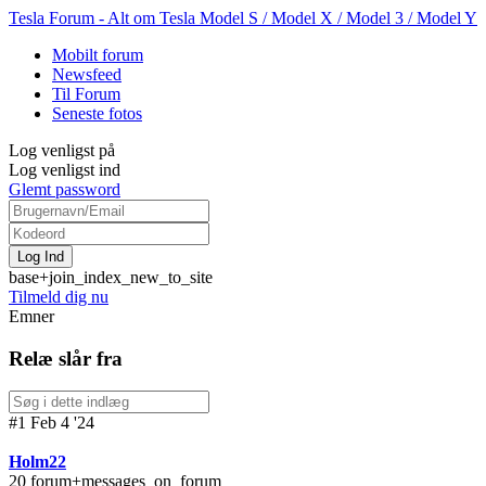
Tesla Forum - Alt om Tesla Model S / Model X / Model 3 / Model Y
Mobilt forum
Newsfeed
Til Forum
Seneste fotos
Log venligst på
Log venligst ind
Glemt password
base+join_index_new_to_site
Tilmeld dig nu
Emner
Relæ slår fra
#1 Feb 4 '24
Holm22
20 forum+messages_on_forum