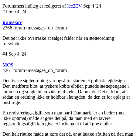
Forummets indlæg er redigeret af
Ice2EV
Sep 4 '24
#3 Sep 4 '24
jramskov
2766 forum+messages_on_forum
Det bør ikke overraske at salget falder når en støtteordning
forsvinder.
#4 Sep 4 '24
MOS
4261 forum+messages_on_forum
Den tyske støtteordning var også fra starten et politisk fejldesign.
Den medførte blot, at tyskere købte elbiler, puttede støttepengene i
lommen og solgte bilen videre til f.eks. Danmark. Det er klart, at
sådan en ordning ikke er holdbar i længden, da den er for oplagt at
misbruge.
En registreringsafgift, som man har i Danmark, er en bedre (men
ikke optimal) måde at gøre det på, da man med en lavere
registreringsafgift kan give et incitament til at købe elbiler.
Den helt rigtige måde at gøre det på, er at lægge afgiften på det, man