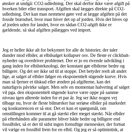
ønsker at undgå: CO2-udledning. Der skal derfor ikke være afgift på
hverken biler eller transport. Afgiften skal lægges direkte på CO2-
udledning. Det kan man nemmest gøre ved at lægge afgiften på det
fossile brændsel, hvor man hiver det op af jorden. Hvis det hives op
af jorden uden for landet, hvor en sådan CO2-afgift ikke er
gældende, så skal afgiften pålægges ved import.
Jeg er heller ikke alt for bekymret for alle de historier, der taler
dunder mod elbiler, at elbilsalget kollapser osv. De fleste er clickbait-
nyheder og overdriver problemet. Der er jo en rivende udvikling i
gang inden for elbilsteknologi, der konstant gør elbilerne bedre og
billigere. Og det ser ikke ud til at stoppe. Det betyder reelt alt andet
lige, at salget af elbiler følger en eksponentielt stigende kurve. Hvis
man så fjerner et tilskud eller ændrer på afgifterne, kan det
naturligvis påvirke salget. Men selv en momentan halvering af salget
vil pga. den eksponentielt stigende kurve være oppe på samme
niveau igen allerede inden for et par år. Jeg ser ikke nogen vej
tilbage nu, hvor de fleste bilmærker har seriøse elbiler på markedet
og konkurrencen er så stor. Det er kun et spørgsmål, om
omstillingen kommer til at gå stærkt eller meget stærkt. Når elbiler
på efterhånden alle parametre bliver både bedre og billigere end
fossilbiler, så er der til sidst ingen fornuftige mennesker, der fortsat
vil vælge en fossilbil frem for en elbil. Og jeg er så optimistisk, at