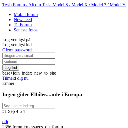
Tesla Forum - Alt om Tesla Model S / Model X / Model 3 / Model Y
Mobilt forum
Newsfeed
Til Forum
Seneste fotos
Log venligst på
Log venligst ind
Glemt password
base+join_index_new_to_site
Tilmeld dig nu
Emner
Ingen gider Elbiler....ude i Europa
#1 Sep 4 '24
cth
2356 forum+messages_on_forum