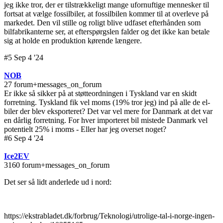
jeg ikke tror, der er tilstrækkeligt mange ufornuftige mennesker til
fortsat at vælge fossilbiler, at fossilbilen kommer til at overleve på
markedet. Den vil stille og roligt blive udfaset efterhånden som
bilfabrikanterne ser, at efterspørgslen falder og det ikke kan betale
sig at holde en produktion kørende længere.
#5 Sep 4 '24
NOB
27 forum+messages_on_forum
Er ikke så sikker på at støtteordningen i Tyskland var en skidt
forretning. Tyskland fik vel moms (19% tror jeg) ind på alle de el-
biler der blev eksporteret? Det var vel mere for Danmark at det var
en dårlig forretning. For hver importeret bil mistede Danmark vel
potentielt 25% i moms - Eller har jeg overset noget?
#6 Sep 4 '24
Ice2EV
3160 forum+messages_on_forum
Det ser så lidt anderlede ud i nord:
https://ekstrabladet.dk/forbrug/Teknologi/utrolige-tal-i-norge-ingen-