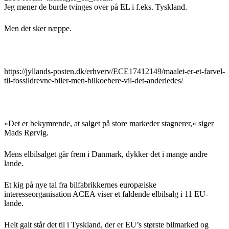
Jeg mener de burde tvinges over på EL i f.eks. Tyskland.
Men det sker næppe.
https://jyllands-posten.dk/erhverv/ECE17412149/maalet-er-et-farvel-
til-fossildrevne-biler-men-bilkoebere-vil-det-anderledes/
»Det er bekymrende, at salget på store markeder stagnerer,« siger
Mads Rørvig.
Mens elbilsalget går frem i Danmark, dykker det i mange andre
lande.
Et kig på nye tal fra bilfabrikkernes europæiske
interesseorganisation ACEA viser et faldende elbilsalg i 11 EU-
lande.
Helt galt står det til i Tyskland, der er EU’s største bilmarked og