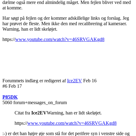
dælme også mere end almindelig måget. Men fejlen bliver ved med
at komme.
Har søgt på fejlen og der kommer adskillelige links og forslag. Jeg
har prøvet de fleste. Men ikke den med recalibrering af kameraer.
Warning, han er lidt skeløjet.
https://
www.youtube.com/watch?v=46SRVGAKgd8
Forummets indlæg er redigeret af
Ice2EV
Feb 16
#6 Feb 17
P85DK
5060 forum+messages_on_forum
Citat fra
Ice2EV
Warning, han er lidt skeløjet.
https://
www.youtube.com/watch?v=46SRVGAKgd8
:-) er det han højre øje som stå for det perifere syn i venstre side og