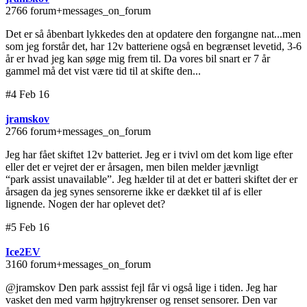
2766 forum+messages_on_forum
Det er så åbenbart lykkedes den at opdatere den forgangne nat...men
som jeg forstår det, har 12v batteriene også en begrænset levetid, 3-6
år er hvad jeg kan søge mig frem til. Da vores bil snart er 7 år
gammel må det vist være tid til at skifte den...
#4 Feb 16
jramskov
2766 forum+messages_on_forum
Jeg har fået skiftet 12v batteriet. Jeg er i tvivl om det kom lige efter
eller det er vejret der er årsagen, men bilen melder jævnligt
“park assist unavailable”. Jeg hælder til at det er batteri skiftet der er
årsagen da jeg synes sensorerne ikke er dækket til af is eller
lignende. Nogen der har oplevet det?
#5 Feb 16
Ice2EV
3160 forum+messages_on_forum
@jramskov Den park asssist fejl får vi også lige i tiden. Jeg har
vasket den med varm højtrykrenser og renset sensorer. Den var