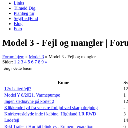
Links
Tilmeld Dig
Planlæg tur
Søg|Led|Find
Blog
Foto
Model 3 - Fejl og mangler | Fo
Forum hjem
»
Model 3
»
Model 3 - Fejl og mangler
Sider:
1
2
3
4
5
6
7
8
9
»
Emne
Sv
12v batterifejl?
12
Model Y 8/2021. Varmepumpe
1
Ingen stednavne på kortet :(
12
Klikkende lyd fra venstre forhjul ved skarp drejning
-
Knirke/raslelyde inde i kabine. Highland LR RWD
3
Ladefejl
14
Rød Trailer / Hurtigt blinklys - En nem reparation
6