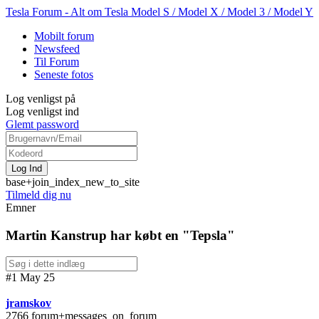
Tesla Forum - Alt om Tesla Model S / Model X / Model 3 / Model Y
Mobilt forum
Newsfeed
Til Forum
Seneste fotos
Log venligst på
Log venligst ind
Glemt password
base+join_index_new_to_site
Tilmeld dig nu
Emner
Martin Kanstrup har købt en "Tepsla"
#1 May 25
jramskov
2766 forum+messages_on_forum