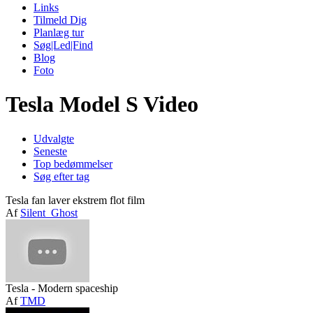
Links
Tilmeld Dig
Planlæg tur
Søg|Led|Find
Blog
Foto
Tesla Model S Video
Udvalgte
Seneste
Top bedømmelser
Søg efter tag
Tesla fan laver ekstrem flot film
Af
Silent_Ghost
Tesla - Modern spaceship
Af
TMD