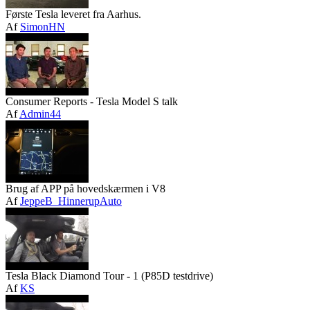
Første Tesla leveret fra Aarhus.
Af
SimonHN
Consumer Reports - Tesla Model S talk
Af
Admin44
Brug af APP på hovedskærmen i V8
Af
JeppeB_HinnerupAuto
Tesla Black Diamond Tour - 1 (P85D testdrive)
Af
KS