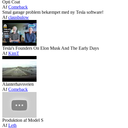
Opti Coat
Af
Comeback
Smal garage problem bekæmpet med ny Tesla software!
Af
clausbulow
Tesla's Founders On Elon Musk And The Early Days
Af
KimT
Alanterhavsveien
Af
Comeback
Produktion af Model S
Af
Leth