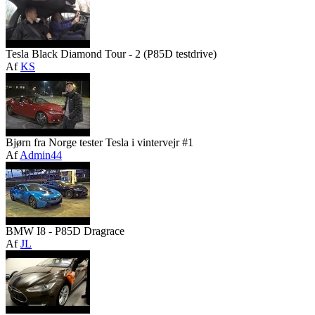
Tesla Black Diamond Tour - 2 (P85D testdrive)
Af
KS
Bjørn fra Norge tester Tesla i vintervejr #1
Af
Admin44
BMW I8 - P85D Dragrace
Af
JL