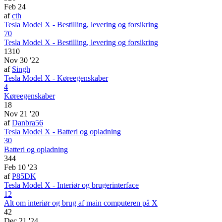
Feb 24
af
cth
Tesla Model X - Bestilling, levering og forsikring
70
Tesla Model X - Bestilling, levering og forsikring
1310
Nov 30 '22
af
Singh
Tesla Model X - Køreegenskaber
4
Køreegenskaber
18
Nov 21 '20
af
Danbra56
Tesla Model X - Batteri og opladning
30
Batteri og opladning
344
Feb 10 '23
af
P85DK
Tesla Model X - Interiør og brugerinterface
12
Alt om interiør og brug af main computeren på X
42
Dec 21 '24