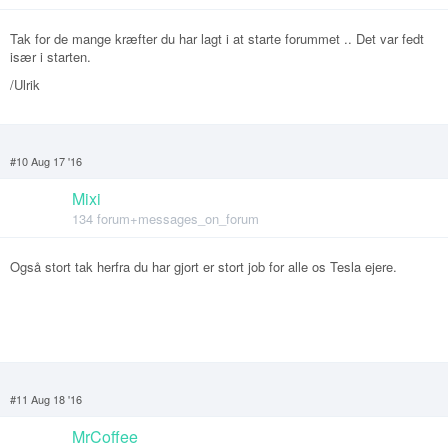
Tak for de mange kræfter du har lagt i at starte forummet .. Det var fedt
især i starten.
/Ulrik
#10 Aug 17 '16
Mixi
134 forum+messages_on_forum
Også stort tak herfra du har gjort er stort job for alle os Tesla ejere.
#11 Aug 18 '16
MrCoffee