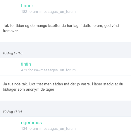
Lauer
182 forum+messages_on_forum
Tak for tiden og de mange kræfter du har lagt i dette forum, god vind
fremover.
#8 Aug 17 '16
tintin
471 forum+messages_on_forum
Ja tusinde tak. Lidt trist men sådan må det jo være. Håber stadig at du
bidrager som anonym deltager
#9 Aug 17 '16
egernmus
134 forum+messages_on_forum