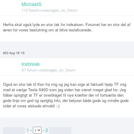
MichaelS
113 forum+messages_on_forum
Herfra skal også lyde en stor tak for indsatsen. Forumet har en stor del af
æren for vores beslutning om at blive teslaficerede.
#20 Aug 18 '16
Icebreak
57 forum+messages_on_forum
Også en stor tak til Ken fra mig og jeg kan sige at faktuelt hjalp TF mig
med at vælge Tesla S85D som jeg siden har været meget glad for. Jeg
håber oprigtigt at TF er overdraget til nye kræfter der vil fortsætte den
gode linje om god og oprigtig info, der belyser både gode og mindre gode
sider af vores elskede elmobil :-)
1
-
-
2