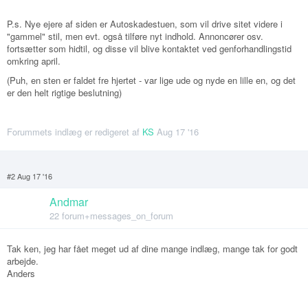
P.s. Nye ejere af siden er Autoskadestuen, som vil drive sitet videre i
"gammel" stil, men evt. også tilføre nyt indhold. Annoncører osv.
fortsætter som hidtil, og disse vil blive kontaktet ved genforhandlingstid
omkring april.
(Puh, en sten er faldet fre hjertet - var lige ude og nyde en lille en, og det
er den helt rigtige beslutning)
Forummets indlæg er redigeret af
KS
Aug 17 '16
#2 Aug 17 '16
Andmar
22 forum+messages_on_forum
Tak ken, jeg har fået meget ud af dine mange indlæg, mange tak for godt
arbejde.
Anders