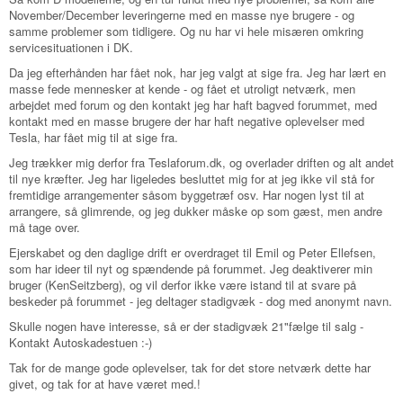
November/December leveringerne med en masse nye brugere - og
samme problemer som tidligere. Og nu har vi hele misæren omkring
servicesituationen i DK.
Da jeg efterhånden har fået nok, har jeg valgt at sige fra. Jeg har lært en
masse fede mennesker at kende - og fået et utroligt netværk, men
arbejdet med forum og den kontakt jeg har haft bagved forummet, med
kontakt med en masse brugere der har haft negative oplevelser med
Tesla, har fået mig til at sige fra.
Jeg trækker mig derfor fra Teslaforum.dk, og overlader driften og alt andet
til nye kræfter. Jeg har ligeledes besluttet mig for at jeg ikke vil stå for
fremtidige arrangementer såsom byggetræf osv. Har nogen lyst til at
arrangere, så glimrende, og jeg dukker måske op som gæst, men andre
må tage over.
Ejerskabet og den daglige drift er overdraget til Emil og Peter Ellefsen,
som har ideer til nyt og spændende på forummet. Jeg deaktiverer min
bruger (KenSeitzberg), og vil derfor ikke være istand til at svare på
beskeder på forummet - jeg deltager stadigvæk - dog med anonymt navn.
Skulle nogen have interesse, så er der stadigvæk 21"fælge til salg -
Kontakt Autoskadestuen :-)
Tak for de mange gode oplevelser, tak for det store netværk dette har
givet, og tak for at have været med.!