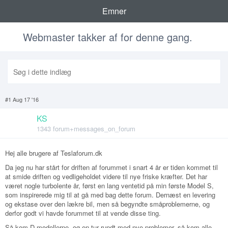
Emner
Webmaster takker af for denne gang.
#1 Aug 17 '16
KS
1343 forum+messages_on_forum
Hej alle brugere af Teslaforum.dk
Da jeg nu har stårt for driften af forummet i snart 4 år er tiden kommet til
at smide driften og vedligeholdet videre til nye friske kræfter. Det har
været nogle turbolente år, først en lang ventetid på min første Model S,
som inspirerede mig til at gå med bag dette forum. Dernæst en levering
og ekstase over den lækre bil, men så begyndte småproblemerne, og
derfor godt vi havde forummet til at vende disse ting.
Så kom D modellerne, og en tur rundt med nye problemer, så kom alle