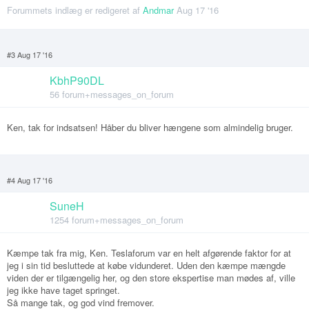
Forummets indlæg er redigeret af
Andmar
Aug 17 '16
#3 Aug 17 '16
KbhP90DL
56 forum+messages_on_forum
Ken, tak for indsatsen! Håber du bliver hængene som almindelig bruger.
#4 Aug 17 '16
SuneH
1254 forum+messages_on_forum
Kæmpe tak fra mig, Ken. Teslaforum var en helt afgørende faktor for at
jeg i sin tid besluttede at købe vidunderet. Uden den kæmpe mængde
viden der er tilgængelig her, og den store ekspertise man mødes af, ville
jeg ikke have taget springet.
Så mange tak, og god vind fremover.