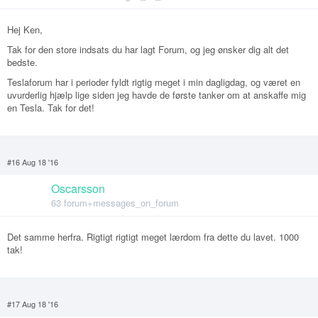
Hej Ken,
Tak for den store indsats du har lagt Forum, og jeg ønsker dig alt det
bedste.
Teslaforum har i perioder fyldt rigtig meget i min dagligdag, og været en
uvurderlig hjælp lige siden jeg havde de første tanker om at anskaffe mig
en Tesla. Tak for det!
#16 Aug 18 '16
Oscarsson
63 forum+messages_on_forum
Det samme herfra. Rigtigt rigtigt meget lærdom fra dette du lavet. 1000
tak!
#17 Aug 18 '16