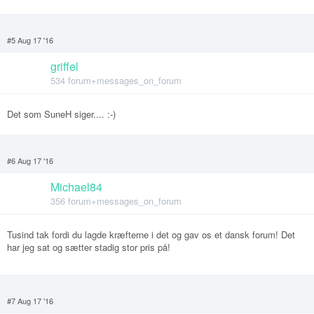
#5 Aug 17 '16
griffel
534 forum+messages_on_forum
Det som SuneH siger.... :-)
#6 Aug 17 '16
Michael84
356 forum+messages_on_forum
Tusind tak fordi du lagde kræfterne i det og gav os et dansk forum! Det
har jeg sat og sætter stadig stor pris på!
#7 Aug 17 '16