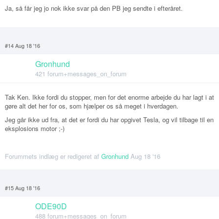
Ja, så får jeg jo nok ikke svar på den PB jeg sendte i efteråret.
#14 Aug 18 '16
Gronhund
421 forum+messages_on_forum
Tak Ken. Ikke fordi du stopper, men for det enorme arbejde du har lagt i at
gøre alt det her for os, som hjælper os så meget i hverdagen.
Jeg går ikke ud fra, at det er fordi du har opgivet Tesla, og vil tilbage til en
eksplosions motor ;-)
Forummets indlæg er redigeret af
Gronhund
Aug 18 '16
#15 Aug 18 '16
ODE90D
488 forum+messages_on_forum