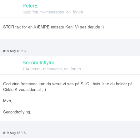
PeterE
3223 forum+messages_on_forum
STOR tak for en KÆMPE indsats Ken! Vi ses derude :)
#18 Aug 18 '16
Secondtoflying
104 forum+messages_on_forum
God vind fremover, kan da være vi ses på SUC - hvis ikke du holder på
Cirkle K ved siden af ;-)
Mvh,
Secondtoflying.
#19 Aug 18 '16