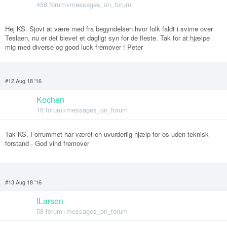
458 forum+messages_on_forum
Hej KS. Sjovt at være med fra begyndelsen hvor folk faldt i svime over
Teslaen, nu er det blevet et dagligt syn for de fleste. Tak for at hjælpe
mig med diverse og good luck fremover ! Peter
#12 Aug 18 '16
Kochen
16 forum+messages_on_forum
Tak KS, Forrummet har været en uvurderlig hjælp for os uden teknisk
forstand - God vind fremover
#13 Aug 18 '16
ILarsen
58 forum+messages_on_forum