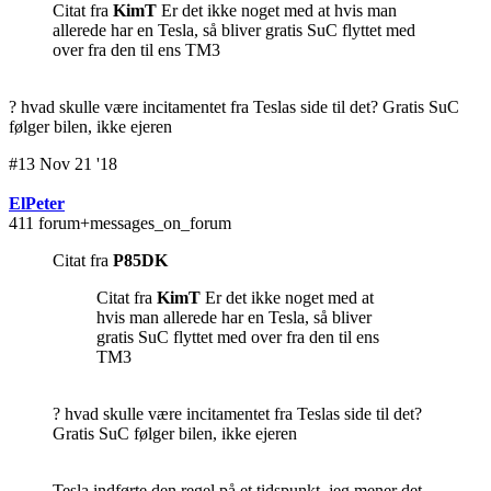
Citat fra
KimT
Er det ikke noget med at hvis man
allerede har en Tesla, så bliver gratis SuC flyttet med
over fra den til ens TM3
? hvad skulle være incitamentet fra Teslas side til det? Gratis SuC
følger bilen, ikke ejeren
#13 Nov 21 '18
ElPeter
411 forum+messages_on_forum
Citat fra
P85DK
Citat fra
KimT
Er det ikke noget med at
hvis man allerede har en Tesla, så bliver
gratis SuC flyttet med over fra den til ens
TM3
? hvad skulle være incitamentet fra Teslas side til det?
Gratis SuC følger bilen, ikke ejeren
Tesla indførte den regel på et tidspunkt, jeg mener det