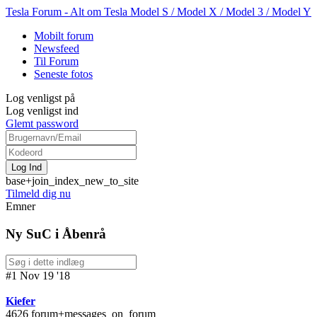
Tesla Forum - Alt om Tesla Model S / Model X / Model 3 / Model Y
Mobilt forum
Newsfeed
Til Forum
Seneste fotos
Log venligst på
Log venligst ind
Glemt password
base+join_index_new_to_site
Tilmeld dig nu
Emner
Ny SuC i Åbenrå
#1 Nov 19 '18
Kiefer
4626 forum+messages_on_forum