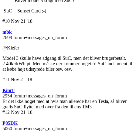
Bliver model 3 solgt med SuC?
SuC = Sunset Card ;-)
#10 Nov 21 '18
mbk
2699 forum+messages_on_forum
@Kiefer
Model 3 skulle have adgang til SuC, men det bliver brugerbetalt,
2.40kr/kWh pt. Men måske der kommer noget fri SuC incitament til
at købe højt udstyrede biler osv. osv.
#11 Nov 21 '18
KimT
2954 forum+messages_on_forum
Er det ikke noget med at hvis man allerede har en Tesla, så bliver
gratis SuC flyttet med over fra den til ens TM3
#12 Nov 21 '18
P85DK
5060 forum+messages_on_forum