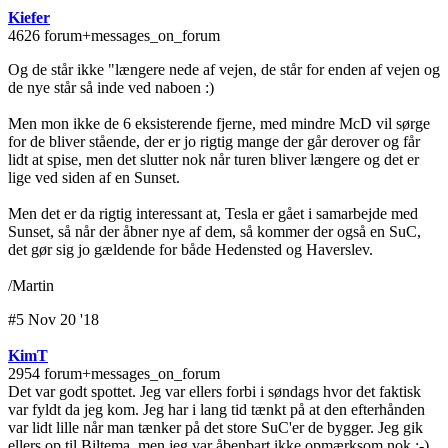
Kiefer
4626 forum+messages_on_forum
Og de står ikke "længere nede af vejen, de står for enden af vejen og
de nye står så inde ved naboen :)
Men mon ikke de 6 eksisterende fjerne, med mindre McD vil sørge
for de bliver stående, der er jo rigtig mange der går derover og får
lidt at spise, men det slutter nok når turen bliver længere og det er
lige ved siden af en Sunset.
Men det er da rigtig interessant at, Tesla er gået i samarbejde med
Sunset, så når der åbner nye af dem, så kommer der også en SuC,
det gør sig jo gældende for både Hedensted og Haverslev.
/Martin
#5 Nov 20 '18
KimT
2954 forum+messages_on_forum
Det var godt spottet. Jeg var ellers forbi i søndags hvor det faktisk
var fyldt da jeg kom. Jeg har i lang tid tænkt på at den efterhånden
var lidt lille når man tænker på det store SuC'er de bygger. Jeg gik
ellers op til Biltema, men jeg var åbenbart ikke opmærksom nok ;-)