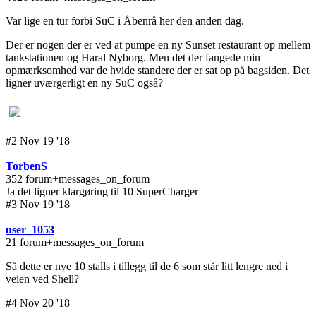
Var lige en tur forbi SuC i Åbenrå her den anden dag.
Der er nogen der er ved at pumpe en ny Sunset restaurant op mellem
tankstationen og Haral Nyborg. Men det der fangede min
opmærksomhed var de hvide standere der er sat op på bagsiden. Det
ligner uværgerligt en ny SuC også?
#2 Nov 19 '18
TorbenS
352 forum+messages_on_forum
Ja det ligner klargøring til 10 SuperCharger
#3 Nov 19 '18
user_1053
21 forum+messages_on_forum
Så dette er nye 10 stalls i tillegg til de 6 som står litt lengre ned i
veien ved Shell?
#4 Nov 20 '18