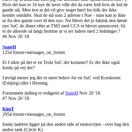
Hvis det kun er 10 nye de laver ville det da være fedt hvis de lod de
gamle stå. Men tror at det vil give noget bøvl for folk der ikke
kender området. Skal de stå som 2 adresse i Nav - man kan jo ikke
se fra den gamle over til den nye. Nu bliver det jo faktisk den første
nye SuC de åbner efter at TM3 med CCS er blevet annonceret. Så
er de allerede så langt fremme at vi ser ladere med 2 ledninger ?
#6 Nov 20 '18
SuneH
1254 forum+messages_on_forum
Er I sikre på det er en Tesla SuC der kommer? Er der ikke også
Ionity på vej der?
I øvrigt mener jeg der er mere behov for en SuC ved Korskroen
(Esbjerg) eller i Herning.
Forummets indlæg er redigeret af
SuneH
Nov 20 '18
#7 Nov 20 '18
KimT
2954 forum+messages_on_forum
Ionity laderen ligger på den anden side af motorvejen - over bag den
anden tank (Circle K)