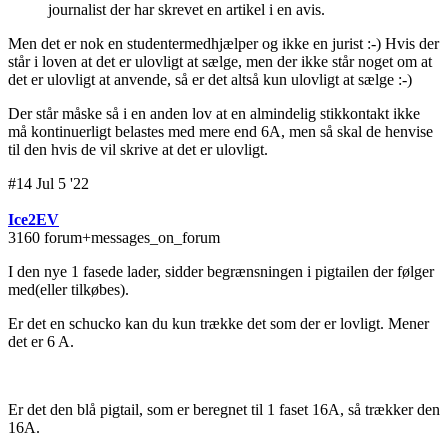
journalist der har skrevet en artikel i en avis.
Men det er nok en studentermedhjælper og ikke en jurist :-) Hvis der
står i loven at det er ulovligt at sælge, men der ikke står noget om at
det er ulovligt at anvende, så er det altså kun ulovligt at sælge :-)
Der står måske så i en anden lov at en almindelig stikkontakt ikke
må kontinuerligt belastes med mere end 6A, men så skal de henvise
til den hvis de vil skrive at det er ulovligt.
#14 Jul 5 '22
Ice2EV
3160 forum+messages_on_forum
I den nye 1 fasede lader, sidder begrænsningen i pigtailen der følger
med(eller tilkøbes).
Er det en schucko kan du kun trække det som der er lovligt. Mener
det er 6 A.
Er det den blå pigtail, som er beregnet til 1 faset 16A, så trækker den
16A.