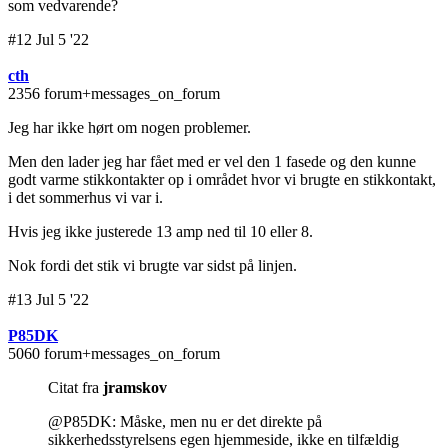
som vedvarende?
#12 Jul 5 '22
cth
2356 forum+messages_on_forum
Jeg har ikke hørt om nogen problemer.
Men den lader jeg har fået med er vel den 1 fasede og den kunne
godt varme stikkontakter op i området hvor vi brugte en stikkontakt,
i det sommerhus vi var i.
Hvis jeg ikke justerede 13 amp ned til 10 eller 8.
Nok fordi det stik vi brugte var sidst på linjen.
#13 Jul 5 '22
P85DK
5060 forum+messages_on_forum
Citat fra
jramskov
@P85DK: Måske, men nu er det direkte på
sikkerhedsstyrelsens egen hjemmeside, ikke en tilfældig