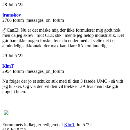
#8 Jul 5 '22
jramskov
2766 forum+messages_on_forum
@CanEl: Nu er det måske mig der ikke formulerer mig godt nok,
men da jeg skrev "rødt CEE stik" mente jeg netop industristik. Det
gør bare ikke nogen forskel hvis du ender med at sætte det i en
almindelig stikkontakt der max kan klare 6A kontinuerligt.
#9 Jul 5 '22
KimT
2954 forum+messages_on_forum
Nu følger der jo et schuko stik med til den 3 fasede UMC - så vidt
jeg husker. Og via den vil den vil trække 13A hvs man ikke gør
noget i bilen.
Forummets indlæg er redigeret af
KimT
Jul 5 '22
#10 Jul 5 '22