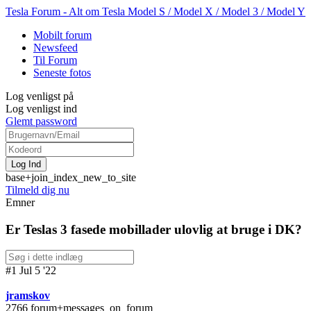
Tesla Forum - Alt om Tesla Model S / Model X / Model 3 / Model Y
Mobilt forum
Newsfeed
Til Forum
Seneste fotos
Log venligst på
Log venligst ind
Glemt password
base+join_index_new_to_site
Tilmeld dig nu
Emner
Er Teslas 3 fasede mobillader ulovlig at bruge i DK?
#1 Jul 5 '22
jramskov
2766 forum+messages_on_forum