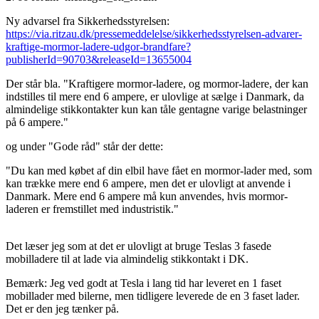
Ny advarsel fra Sikkerhedsstyrelsen:
https://via.ritzau.dk/pressemeddelelse/sikkerhedsstyrelsen-advarer-
kraftige-mormor-ladere-udgor-brandfare?
publisherId=90703&releaseId=13655004
Der står bla. "Kraftigere mormor-ladere, og mormor-ladere, der kan
indstilles til mere end 6 ampere, er ulovlige at sælge i Danmark, da
almindelige stikkontakter kun kan tåle gentagne varige belastninger
på 6 ampere."
og under "Gode råd" står der dette:
"Du kan med købet af din elbil have fået en mormor-lader med, som
kan trække mere end 6 ampere, men det er ulovligt at anvende i
Danmark. Mere end 6 ampere må kun anvendes, hvis mormor-
laderen er fremstillet med industristik."
Det læser jeg som at det er ulovligt at bruge Teslas 3 fasede
mobilladere til at lade via almindelig stikkontakt i DK.
Bemærk: Jeg ved godt at Tesla i lang tid har leveret en 1 faset
mobillader med bilerne, men tidligere leverede de en 3 faset lader.
Det er den jeg tænker på.