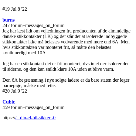
#19 Jul 8 '22
burns
247 forum+messages_on_forum
Jeg har læst lidt om vejledningen fra producenten af de almindelige
danske stikkontakter (LK) og det står det at isolerede indbyggede
stikkontakter ikke må belastes vedvarende med mere end 6A. Men
hvis stikkontakten var monteret frit, så måtte den belastes
kontinuerligt med 10A.
Jeg har en stikkontakt det er frit monteret, dvs intet der isolerer den
til siderne, og den kan snildt klare 10A uden at blive varm.
Den 6A begrænsning i nye solgte ladere er da bare staten der leger
barnepige, måske med rette.
#20 Jul 9 '22
Cubic
459 forum+messages_on_forum
https://
/...din-el-bil-sikkert-0