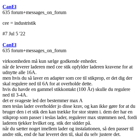
CanEl
635 forum+messages_on_forum
cee = industristik
#7 Jul 5 '22
CanEl
635 forum+messages_on_forum
virksomheden må kun sælge godkende enheder.
når de leverer laderen med cee stik opfylder laderen kravene for at
udnytte alle 16A.
men hvis du så laver en adapter som cee til stikprop, er det dig der
skal regulere ned til 6A for at overholde dette.
hvis du havde en gammel stikkontakt (100 År) skulle du regulere
ned til 3-4A.
det er svageste led der bestemmer max A
men teslas lader overholder jo disse krav, og kan ikke gøre for at du
bruger den i et stik den kan trække for stor strøm i. dem der har en
stikprop som passer i teslas lader, regulerer max strømmen ned, fordi
laderen tjekker hvilket org. stik der sidder på.
når du sætter noget imellem lader og instalationen, så den passer til
andre stik, end de har leveret den til, skal du selv justere det.