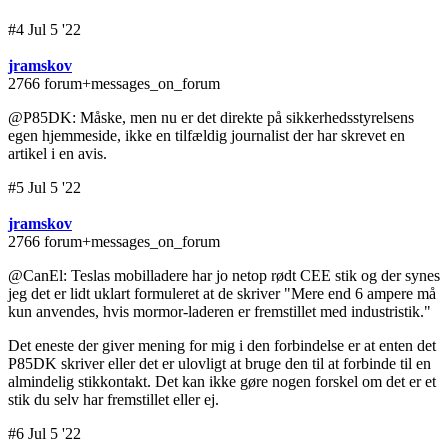
#4 Jul 5 '22
jramskov
2766 forum+messages_on_forum
@P85DK: Måske, men nu er det direkte på sikkerhedsstyrelsens
egen hjemmeside, ikke en tilfældig journalist der har skrevet en
artikel i en avis.
#5 Jul 5 '22
jramskov
2766 forum+messages_on_forum
@CanEl: Teslas mobilladere har jo netop rødt CEE stik og der synes
jeg det er lidt uklart formuleret at de skriver "Mere end 6 ampere må
kun anvendes, hvis mormor-laderen er fremstillet med industristik."
Det eneste der giver mening for mig i den forbindelse er at enten det
P85DK skriver eller det er ulovligt at bruge den til at forbinde til en
almindelig stikkontakt. Det kan ikke gøre nogen forskel om det er et
stik du selv har fremstillet eller ej.
#6 Jul 5 '22