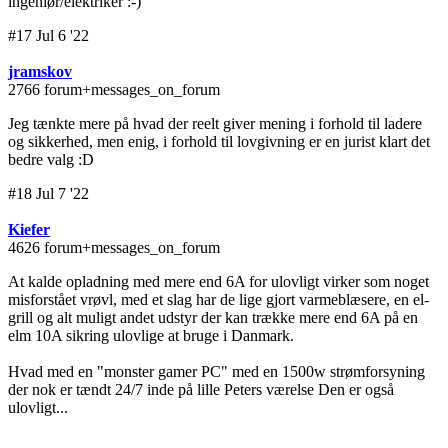
ingeniør/elektriker :-)
#17 Jul 6 '22
jramskov
2766 forum+messages_on_forum
Jeg tænkte mere på hvad der reelt giver mening i forhold til ladere
og sikkerhed, men enig, i forhold til lovgivning er en jurist klart det
bedre valg :D
#18 Jul 7 '22
Kiefer
4626 forum+messages_on_forum
At kalde opladning med mere end 6A for ulovligt virker som noget
misforstået vrøvl, med et slag har de lige gjort varmeblæsere, en el-
grill og alt muligt andet udstyr der kan trække mere end 6A på en
elm 10A sikring ulovlige at bruge i Danmark.
Hvad med en "monster gamer PC" med en 1500w strømforsyning
der nok er tændt 24/7 inde på lille Peters værelse Den er også
ulovligt...