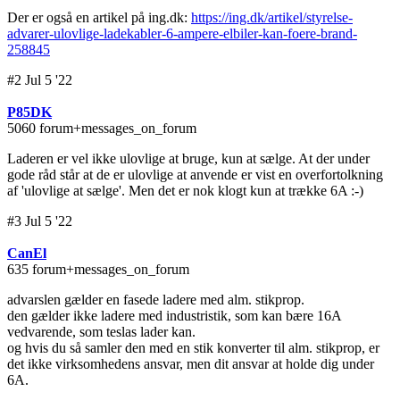
Der er også en artikel på ing.dk:
https://ing.dk/artikel/styrelse-
advarer-ulovlige-ladekabler-6-ampere-elbiler-kan-foere-brand-
258845
#2 Jul 5 '22
P85DK
5060 forum+messages_on_forum
Laderen er vel ikke ulovlige at bruge, kun at sælge. At der under
gode råd står at de er ulovlige at anvende er vist en overfortolkning
af 'ulovlige at sælge'. Men det er nok klogt kun at trække 6A :-)
#3 Jul 5 '22
CanEl
635 forum+messages_on_forum
advarslen gælder en fasede ladere med alm. stikprop.
den gælder ikke ladere med industristik, som kan bære 16A
vedvarende, som teslas lader kan.
og hvis du så samler den med en stik konverter til alm. stikprop, er
det ikke virksomhedens ansvar, men dit ansvar at holde dig under
6A.