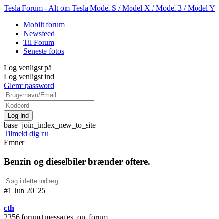
Tesla Forum - Alt om Tesla Model S / Model X / Model 3 / Model Y
Mobilt forum
Newsfeed
Til Forum
Seneste fotos
Log venligst på
Log venligst ind
Glemt password
base+join_index_new_to_site
Tilmeld dig nu
Emner
Benzin og dieselbiler brænder oftere.
#1 Jun 20 '25
cth
2356 forum+messages_on_forum