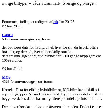
øvrige biltyper – både i Danmark, Sverige og Norge.«
Forummets indlæg er redigeret af
cth
Jun 20 '25
#2 Jun 20 '25
CanEl
635 forum+messages_on_forum
der bør føres data for hybrid og el, hver for sig, da hybrid oftere
brænder, og derved giver elbiler dårlig omtale.
data fra kina siger at hybrid brænder ca. 100 gange hyppigere end
100% elbiler.
#3 Jun 21 '25
MOS
4261 forum+messages_on_forum
Korrekt. Data for elbiler, hybridbiler og ICE-biler bør adskilles i
separate grupper. Alt andet er useriøst. Hybridbiler er det værste fra
begge verdener, da de har mange flere potentielle points of failure.
Derudover bør data oplyse om årsagen til branden. Er det f.eks. en