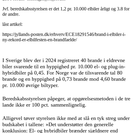
Jvf. beredskabsstyrelsen er det 1,2 pr. 10.000 elbiler årligt og 3.8 for
de andre.
låst artikel:
https://jyllands-posten.dk/erhverv/ECE18291546/brand-i-elbiler-i-
ny-rekord-er-elbilfesten-en-brandfaelde/
I Sverige blev der i 2024 registreret 40 brande i eldrevne
biler svarende til en hyppighed pr. 10.000 el- og plug-in-
hybridbiler på 0,45. For Norge var de tilsvarende tal 80
brande og en hyppighed på 0,73 brande mod 4,60 brande
pr. 10.000 øvrige biltyper.
Beredskabsstyrelsen påpeger, at opgørelsesmetoden i de tre
lande ikke er 100 pct. sammenlignelig.
Alligevel tøver styrelsen ikke med at slå en tyk streg under
budskabet i tallene: »Det understøtter den generelle
konklusion: El- og hybridbiler brænder sjældnere end