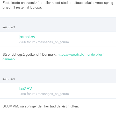
Fedt, læste en overskrift et eller andet sted, at Litauen skulle være spring
brædt til resten af Europa.
#42 Jun 9
jramskov
2766 forum+messages_on_forum
Så er det også godkendt i Danmark:
https://www.dr.dk/...ende-biler-i-
danmark
#43 Jun 9
Ice2EV
3160 forum+messages_on_forum
BUUMMM, så springer den her tråd da vist i luften.