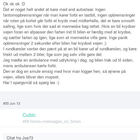
Ok ok ok :D
Det er noget helt andet at køre med end autostear. Ingen
fantomopbremsninger når man kører forbi en lastbil, ingen opbremsninger
når ruten på kortet går forbi et kryds med midterhelle, det er bare smooth
sailing, lige som hvis der sad et menneske bag rettet. Hvis en bil krydser
vejen foran en afpasser den farten ind til bilen er færdig med at krydse,
og sætter farten op igen, lige som et menneske ville gøre. Inge panik
opbremsninger 2 sekunder efter bilen har krydset vejen ;)
I rundkørsler venter den pænt på at en bil kører ud af rundkørslen, og køre
friskt ud mellem 2 biler, lige som jeg selv ville gøre det.
Jeg mødte en ambulance med udrykning i dag, og bilen trak ud til siden,
mens ambulansen kørte forbi.
Den er dog en smule emsig med hvor man kigger hen, så øjnene på
vejen, ellers bliver den mopset.
Har I spørgsmål så spørg løs :)
#55 Jun 13
Cubic
459 forum+messages_on_forum
Citat fra
Joe73