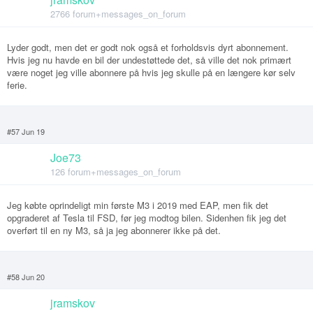
2766 forum+messages_on_forum
Lyder godt, men det er godt nok også et forholdsvis dyrt abonnement.
Hvis jeg nu havde en bil der undestøttede det, så ville det nok primært
være noget jeg ville abonnere på hvis jeg skulle på en længere kør selv
ferie.
#57 Jun 19
Joe73
126 forum+messages_on_forum
Jeg købte oprindeligt min første M3 i 2019 med EAP, men fik det
opgraderet af Tesla til FSD, før jeg modtog bilen. Sidenhen fik jeg det
overført til en ny M3, så ja jeg abonnerer ikke på det.
#58 Jun 20
jramskov