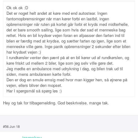
Ok ok ok :D
Det er noget helt andet at køre med end autostear. Ingen
fantomopbremsninger når man kører forbi en lastbil, ingen
opbremsninger når ruten på kortet går forbi et kryds med midterhelle,
det er bare smooth sailing, lige som hvis der sad et menneske bag
rettet. Hvis en bil krydser vejen foran en afpasser den farten ind til
bilen er færdig med at krydse, og sætter farten op igen, lige som et
menneske ville gøre. Inge panik opbremsninger 2 sekunder efter bilen
har krydset vejen ;)
I rundkørsler venter den pænt på at en bil kører ud af rundkørslen, og
køre friskt ud mellem 2 biler, lige som jeg selv ville gøre det.
Jeg mødte en ambulance med udrykning i dag, og bilen trak ud til
siden, mens ambulansen kørte forbi.
Den er dog en smule emsig med hvor man kigger hen, så øjnene på
vejen, ellers bliver den mopset.
Har I spørgsmål så spørg løs :)
Hey og tak for tilbagemelding. God beskrivelse, mange tak.
#56 Jun 18
jramskov