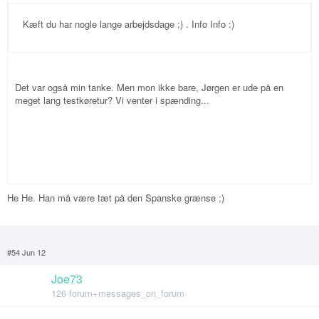
Kæft du har nogle lange arbejdsdage ;) . Info Info :)
Det var også min tanke. Men mon ikke bare, Jørgen er ude på en
meget lang testkøretur? Vi venter i spænding...
He He. Han må være tæt på den Spanske grænse ;)
#54 Jun 12
Joe73
126 forum+messages_on_forum