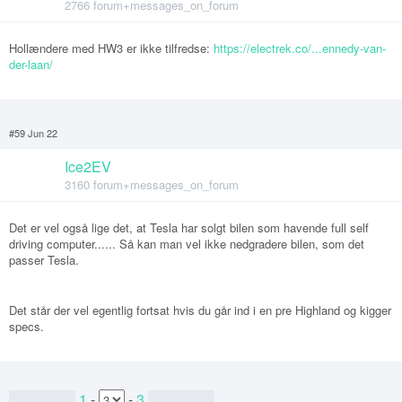
2766 forum+messages_on_forum
Hollændere med HW3 er ikke tilfredse:
https://electrek.co/...ennedy-van-
der-laan/
#59 Jun 22
Ice2EV
3160 forum+messages_on_forum
Det er vel også lige det, at Tesla har solgt bilen som havende full self
driving computer...... Så kan man vel ikke nedgradere bilen, som det
passer Tesla.
Det står der vel egentlig fortsat hvis du går ind i en pre Highland og kigger
specs.
1
-
-
3