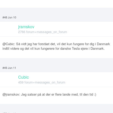
#48 Jun 10
jramskov
2766 forum+messages_on_forum
@Cubic: Så vidt jeg har forstået det, vil det kun fungere for dig i Danmark
indtil videre og det vil kun fungerere for danske Tesla ejere i Danmark.
#49 Jun 11
Cubic
459 forum+messages_on_forum
@jramskov: Jeg satser på at der er flere lande med, til den tid :)