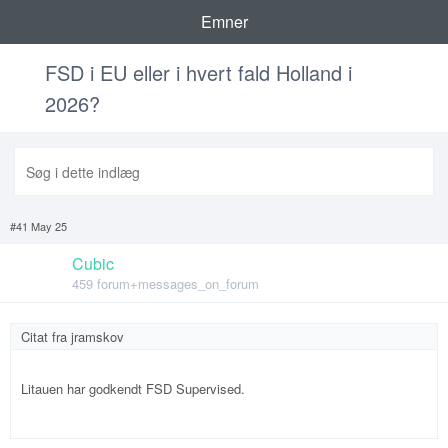
Emner
FSD i EU eller i hvert fald Holland i
2026?
#41 May 25
Cubic
459 forum+messages_on_forum
Citat fra
jramskov
Litauen har godkendt FSD Supervised.