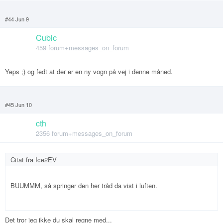
#44 Jun 9
Cubic
459 forum+messages_on_forum
Yeps ;) og fedt at der er en ny vogn på vej i denne måned.
#45 Jun 10
cth
2356 forum+messages_on_forum
Citat fra
Ice2EV
BUUMMM, så springer den her tråd da vist i luften.
Det tror jeg ikke du skal regne med...