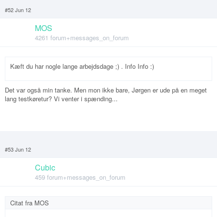
#52 Jun 12
MOS
4261 forum+messages_on_forum
Kæft du har nogle lange arbejdsdage ;) . Info Info :)
Det var også min tanke. Men mon ikke bare, Jørgen er ude på en meget
lang testkøretur? Vi venter i spænding...
#53 Jun 12
Cubic
459 forum+messages_on_forum
Citat fra
MOS