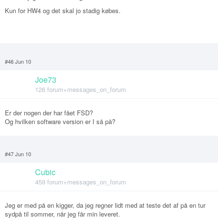
Kun for HW4 og det skal jo stadig købes.
#46 Jun 10
Joe73
126 forum+messages_on_forum
Er der nogen der har fået FSD?
Og hvilken software version er I så på?
#47 Jun 10
Cubic
459 forum+messages_on_forum
Jeg er med på en kigger, da jeg regner lidt med at teste det af på en tur
sydpå til sommer, når jeg får min leveret.