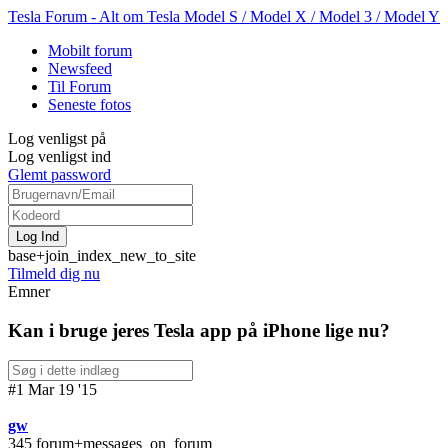
Tesla Forum - Alt om Tesla Model S / Model X / Model 3 / Model Y
Mobilt forum
Newsfeed
Til Forum
Seneste fotos
Log venligst på
Log venligst ind
Glemt password
base+join_index_new_to_site
Tilmeld dig nu
Emner
Kan i bruge jeres Tesla app på iPhone lige nu?
#1 Mar 19 '15
gw
345 forum+messages_on_forum