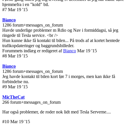
hjemmefra i en "kold" bil.
#7 Mar 19 '15
Bianco
1286 forum+messages_on_forum
Havde underlige problemer m Rdio og Nav i formiddagsi, så jeg
ringede til Tesla service. <br />
Hun kunne ikke få kontakt til bilen... På trods af at kortet hentede
trafikopdateringer og baggrundsbilleder.
Forummets indlæg er redigeret af
Bianco
Mar 19 '15
#8 Mar 19 '15
Bianco
1286 forum+messages_on_forum
Jeg havde kontakt til bilen kort før 7 i morges, men kan ikke få
forbindelse nu.
#9 Mar 19 '15
MicTheCat
266 forum+messages_on_forum
Har også problemer, de roder nok lidt med Tesla Serverne....
#10 Mar 19 '15