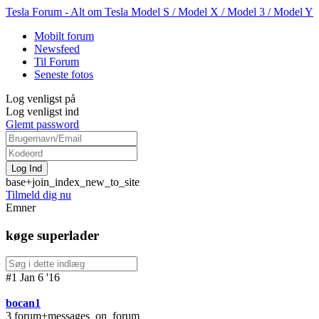
Tesla Forum - Alt om Tesla Model S / Model X / Model 3 / Model Y
Mobilt forum
Newsfeed
Til Forum
Seneste fotos
Log venligst på
Log venligst ind
Glemt password
base+join_index_new_to_site
Tilmeld dig nu
Emner
køge superlader
#1 Jan 6 '16
bocan1
3 forum+messages_on_forum