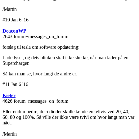
/Martin
#10 Jan 6 '16
DeaconWP
2643 forum+messages_on_forum
forslag til tesla om software opdatering:
Lade lyset, og dets blinken skal ikke slukke, når man lader på en
Supercharger.
Så kan man se, hvor langt de andre er.
#11 Jan 6 '16
Kiefer
4626 forum+messages_on_forum
Eller endnu bedre, de 5 dioder skulle tænde enkeltvis ved 20, 40,
60, 80 og 100%. Så ville der ikke være tvivl om hvor langt man var
nået.
/Martin