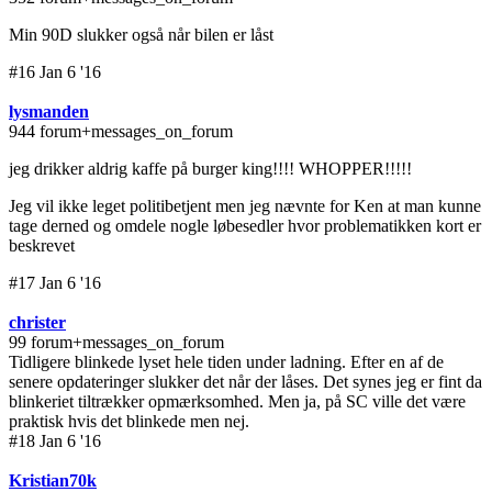
Min 90D slukker også når bilen er låst
#16 Jan 6 '16
lysmanden
944 forum+messages_on_forum
jeg drikker aldrig kaffe på burger king!!!! WHOPPER!!!!!
Jeg vil ikke leget politibetjent men jeg nævnte for Ken at man kunne
tage derned og omdele nogle løbesedler hvor problematikken kort er
beskrevet
#17 Jan 6 '16
christer
99 forum+messages_on_forum
Tidligere blinkede lyset hele tiden under ladning. Efter en af de
senere opdateringer slukker det når der låses. Det synes jeg er fint da
blinkeriet tiltrækker opmærksomhed. Men ja, på SC ville det være
praktisk hvis det blinkede men nej.
#18 Jan 6 '16
Kristian70k