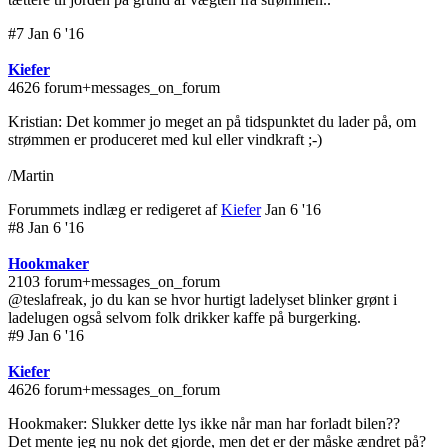
#7 Jan 6 '16
Kiefer
4626 forum+messages_on_forum
Kristian: Det kommer jo meget an på tidspunktet du lader på, om
strømmen er produceret med kul eller vindkraft ;-)
/Martin
Forummets indlæg er redigeret af
Kiefer
Jan 6 '16
#8 Jan 6 '16
Hookmaker
2103 forum+messages_on_forum
@teslafreak, jo du kan se hvor hurtigt ladelyset blinker grønt i
ladelugen også selvom folk drikker kaffe på burgerking.
#9 Jan 6 '16
Kiefer
4626 forum+messages_on_forum
Hookmaker: Slukker dette lys ikke når man har forladt bilen??
Det mente jeg nu nok det gjorde, men det er der måske ændret på?