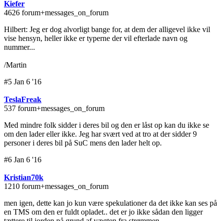
Kiefer
4626 forum+messages_on_forum
Hilbert: Jeg er dog alvorligt bange for, at dem der alligevel ikke vil
vise hensyn, heller ikke er typerne der vil efterlade navn og
nummer...
/Martin
#5 Jan 6 '16
TeslaFreak
537 forum+messages_on_forum
Med mindre folk sidder i deres bil og den er låst op kan du ikke se
om den lader eller ikke. Jeg har svært ved at tro at der sidder 9
personer i deres bil på SuC mens den lader helt op.
#6 Jan 6 '16
Kristian70k
1210 forum+messages_on_forum
men igen, dette kan jo kun være spekulationer da det ikke kan ses på
en TMS om den er fuldt opladet.. det er jo ikke sådan den ligger
tættere til jorden på grund af vægten fra strømmen..