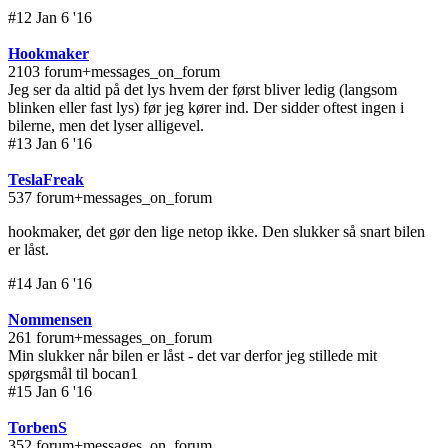
#12 Jan 6 '16
Hookmaker
2103 forum+messages_on_forum
Jeg ser da altid på det lys hvem der først bliver ledig (langsom
blinken eller fast lys) før jeg kører ind. Der sidder oftest ingen i
bilerne, men det lyser alligevel.
#13 Jan 6 '16
TeslaFreak
537 forum+messages_on_forum
hookmaker, det gør den lige netop ikke. Den slukker så snart bilen
er låst.
#14 Jan 6 '16
Nommensen
261 forum+messages_on_forum
Min slukker når bilen er låst - det var derfor jeg stillede mit
spørgsmål til bocan1
#15 Jan 6 '16
TorbenS
352 forum+messages_on_forum