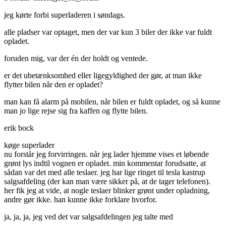
jeg kørte forbi superladeren i søndags.
alle pladser var optaget, men der var kun 3 biler der ikke var fuldt
opladet.
foruden mig, var der én der holdt og ventede.
er det ubetænksomhed eller ligegyldighed der gør, at man ikke
flytter bilen når den er opladet?
man kan få alarm på mobilen, når bilen er fuldt opladet, og så kunne
man jo lige rejse sig fra kaffen og flytte bilen.
erik bock
køge superlader
nu forstår jeg forvirringen. når jeg lader hjemme vises et løbende
grønt lys indtil vognen er opladet. min kommentar forudsatte, at
sådan var det med alle teslaer. jeg har lige ringet til tesla kastrup
salgsafdeling (der kan man være sikker på, at de tager telefonen).
her fik jeg at vide, at nogle teslaer blinker grønt under opladning,
andre gør ikke. han kunne ikke forklare hvorfor.
ja, ja, ja, jeg ved det var salgsafdelingen jeg talte med